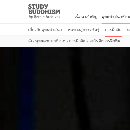
Close
Study
Buddhism
เนื้อหาสำคัญ
พุทธศาสนาธิเบ
Home
เกี่ยวกับพุทธศาสนา
หนทางสู่การตรัสรู้
การฝึกจิต
ค
›
พุทธศาสนาธิเบต
›
การฝึกจิต
›
อะไรคือการฝึกจิต