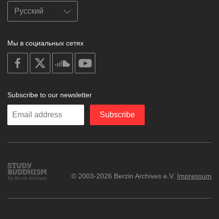
Мы в социальных сетях
on
on
on
on
facebook
X
soundcloud
youtube
Subscribe to our newsletter
Enter
Subscribe
your
email
Study
© 2003-2026 Berzin Archives e.V.
Impressum
Buddhism
Home