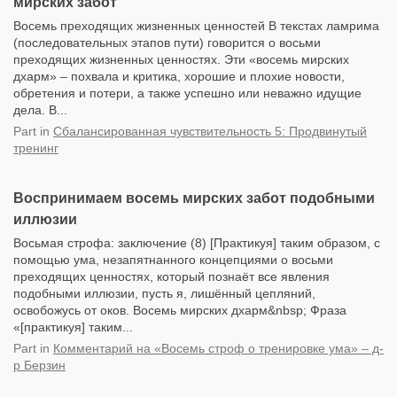
мирских забот
Восемь преходящих жизненных ценностей В текстах ламрима
(последовательных этапов пути) говорится о восьми
преходящих жизненных ценностях. Эти «восемь мирских
дхарм» – похвала и критика, хорошие и плохие новости,
обретения и потери, а также успешно или неважно идущие
дела. В...
Part
in
Сбалансированная чувствительность 5: Продвинутый
тренинг
Воспринимаем восемь мирских забот подобными
иллюзии
Восьмая строфа: заключение (8) [Практикуя] таким образом, с
помощью ума, незапятнанного концепциями о восьми
преходящих ценностях, который познаёт все явления
подобными иллюзии, пусть я, лишённый цепляний,
освобожусь от оков. Восемь мирских дхарм&nbsp; Фраза
«[практикуя] таким...
Part
in
Комментарий на «Восемь строф о тренировке ума» – д-
р Берзин