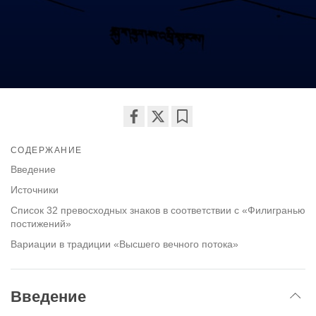
Share
Bookmark
СОДЕРЖАНИЕ
on
facebook
Введение
Источники
Список 32 превосходных знаков в соответствии с «Филигранью
постижений»
Вариации в традиции «Высшего вечного потока»
Введение