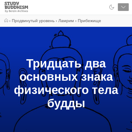
Close
Study
Buddhism
Home
›
Продвинутый уровень
›
Ламрим
›
Прибежище
Тридцать два
основных знака
физического тела
будды