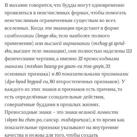
В махаяне говорится, что будды могут одновременно
проявляться в неисчислимых формах, чтобы помогать
неисчислимым ограниченным существам во всех
вселенных. Когда эти эманации предстают в форме
самбхогакаи
(
longs-sku
, тело наиболее полного
применения) или
высшей нирманакаи
(
mchog-gi sprul-
sku
, высшее тело эманации), они полностью наделены 112
физическими чертами, а именно
32 превосходными
знаками
(
mtshan bzang-po gsum-cu rtsa-gnyis
, 32
основных признака) и
80 показательными признаками
(
dpe-byad brgyad-cu
, 80 второстепенных признаков). У
каждого из этих знаков и признаков есть причина, то
есть определённые созидательные действия,
совершённые буддами в прошлых жизнях.
Превосходные знаки – это знаки
великой личности
(
skyes-bu chen-po
, санскр.
mahāpuruṣa
), в то время как
показательные признаки указывают на внутренние
качества и нужны для того, чтобы создать