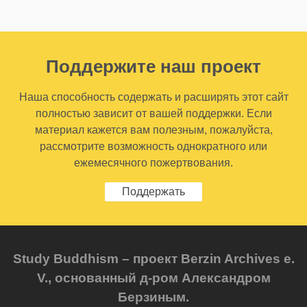
Поддержите наш проект
Наша способность содержать и расширять этот сайт
полностью зависит от вашей поддержки. Если
материал кажется вам полезным, пожалуйста,
рассмотрите возможность однократного или
ежемесячного пожертвования.
Поддержать
Study Buddhism – проект Berzin Archives e.
V., основанный д-ром Александром
Берзиным.