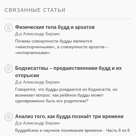
facebook
СВЯЗАННЫЕ СТАТЬИ
Физические тела будд и архатов
Д-р Александр Берзин
Почему совокупности будды являются
«неиспорченными», а совокупности архатов –
«испорченными».
Бодхисаттвы – предшественники будд и их
отпрыски
Д-р Александр Берзин
Говорится, что будды рождаются из бодхисаттв, но
возникает вопрос: как ребёнок будды может
одновременно быть его родителем?
Анализ того, как будда познаёт три времени
Д-р Александр Берзин
Буддийское и научное понимание времени - Часть 6 из 6