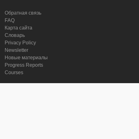
Обратная связь
FAQ
Карта сайта
Словарь
Privacy Policy
Newsletter
Новые материалы
Progress Reports
Courses
Сменить язык
Мы в социальных сетях
on
on
on
on
facebook
X
soundcloud
youtube