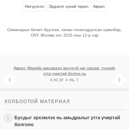
Нигүүлсэл
Эрдэнэт хүний төрөл
Аврал
Семинарын бичигт буулгаж, хянан тохиолдуулсан хувилбар,
ОХУ, Москва хот, 2015 оны 12-р сар
Аврал: Өөрийн амьдралд аюулгүй чиг гаргаж, түүнийг
утга учиртай болгох нь
ХЭСЭГ 4 НЬ 7
ХОЛБООТОЙ МАТЕРИАЛ
Бусдыг эрхэмлэх нь амьдралыг утга учиртай
болгоно