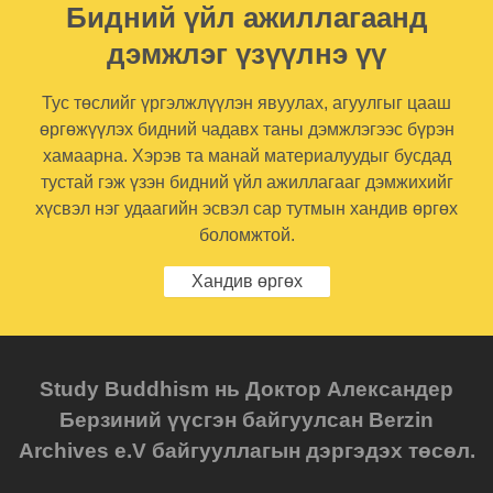
Бидний үйл ажиллагаанд
дэмжлэг үзүүлнэ үү
Тус төслийг үргэлжлүүлэн явуулах, агуулгыг цааш
өргөжүүлэх бидний чадавх таны дэмжлэгээс бүрэн
хамаарна. Хэрэв та манай материалуудыг бусдад
тустай гэж үзэн бидний үйл ажиллагааг дэмжихийг
хүсвэл нэг удаагийн эсвэл сар тутмын хандив өргөх
боломжтой.
Хандив өргөх
Study Buddhism нь Доктор Александер
Берзиний үүсгэн байгуулсан Berzin
Archives e.V байгууллагын дэргэдэх төсөл.