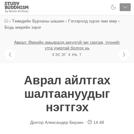
Close
Study
Buddhism
Home
›
Төвөдийн Бурханы шашин
›
Гэгээрэлд хүрэх зам мөр
›
Бодь мөрийн зэрэг
Аврал: Өөрийн амьдралд аюулгүй чиг гаргаж, түүнийг
утга учиртай болгох нь
ХЭСЭГ 4 НЬ 7
Аврал айлтгах
шалтаануудыг
нэгтгэх
Доктор Александер Берзин
14:48