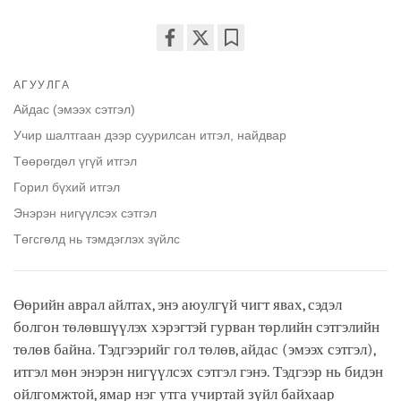
Share
Bookmark
on
АГУУЛГА
facebook
Айдас (эмээх сэтгэл)
Учир шалтгаан дээр суурилсан итгэл, найдвар
Төөрөгдөл үгүй итгэл
Горил бүхий итгэл
Энэрэн нигүүлсэх сэтгэл
Төгсгөлд нь тэмдэглэх зүйлс
Өөрийн аврал айлтах, энэ аюулгүй чигт явах, сэдэл
болгон төлөвшүүлэх хэрэгтэй гурван төрлийн сэтгэлийн
төлөв байна. Тэдгээрийг гол төлөв, айдас (эмээх сэтгэл),
итгэл мөн энэрэн нигүүлсэх сэтгэл гэнэ. Тэдгээр нь бидэн
ойлгомжтой, ямар нэг утга учиртай зүйл байхаар