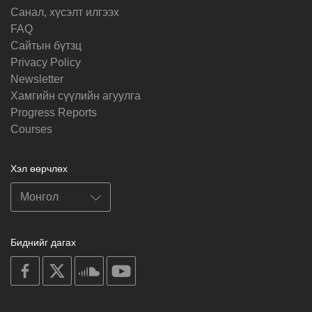
Санал, хүсэлт илгээх
FAQ
Cайтын бүтзц
Privacy Policy
Newsletter
Хамгийн сүүлийн агуулга
Progress Reports
Courses
Хэл өөрчлөх
Биднийг дагах
on
on
on
on
facebook
X
soundcloud
youtube