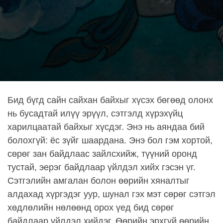
Бид бүгд сайн сайхан байхыг хүсэх бөгөөд олонх
нь бусадтай илүү эрүүл, сэтгэлд хүрэхүйц
харилцаатай байхыг хүсдэг. Энэ нь аяндаа бий
болохгүй: ёс зүйг шаардана. Энэ бол гэм хортой,
сөрөг зан байдлаас зайлсхийж, түүний оронд
тустай, эерэг байдлаар үйлдэл хийх гэсэн үг.
Сэтгэлийн амгалан болон өөрийн хяналтыг
алдахад хүргэдэг уур, шунал гэх мэт сөрөг сэтгэл
хөдлөлийн нөлөөнд орох үед бид сөрөг
байдлаар үйлдэл хийдэг. Өөрийн эрхгүй өөрийн