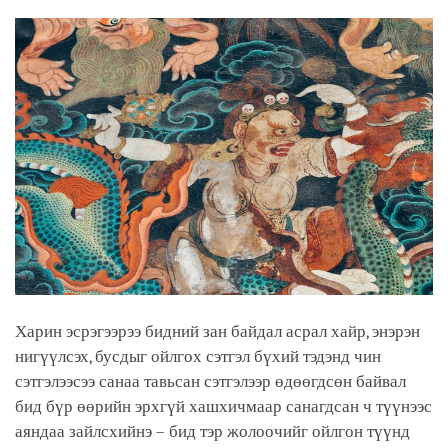
Харин эсрэгээрээ бидний зан байдал асрал хайр, энэрэн
нигүүлсэх, бусдыг ойлгох сэтгэл бүхий тэдэнд чин
сэтгэлээсээ санаа тавьсан сэтгэлээр өдөөгдсөн байвал
бид бүр өөрийн эрхгүй хашхичмаар санагдсан ч түүнээс
аяндаа зайлсхийнэ – бид тэр жолоочийг ойлгон түүнд