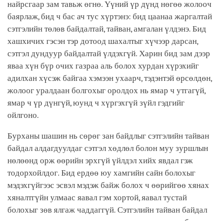
найрсгаар зам тавьж өгнө. Үүний үр дүнд нөгөө жолооч
баярлаж, бид ч бас ач тус хүртэнэ: бид цаанаа жаргалтай
сэтгэлийн төлөв байдалтай, тайван, амгалан үлдэнэ. Бид
хашхичих гэсэн тэр дотоод шахалтыг хүчээр дарсан,
сэтгэл дундуур байдалтай үлдэхгүй. Харин бид зам дээр
яваа хүн бүр очих газраа аль болох хурдан хүрэхийг
адилхан хүсэж байгаа хэмээн ухаарч, тэдэнтэй өрсөлдөн,
жолоог уралдаан болгохыг оролдох нь ямар ч утгагүй,
ямар ч үр дүнгүй, юунд ч хүргэхгүй зүйл гэдгийг
ойлгоно.
Бурханы шашин нь сөрөг зан байдлыг сэтгэлийн тайван
байдал алдагдуулдаг сэтгэл хөдлөл болон муу зуршлын
нөлөөнд орж өөрийн эрхгүй үйлдэл хийх явдал гэж
тодорхойлдог. Бид ердөө юу хамгийн сайн болохыг
мэдэхгүйгээс эсвэл мэдэж байж болох ч өөрийгөө хянах
хяналтгүйн улмаас яавал гэм хортой, яавал тустай
болохыг зөв ялгаж чаддаггүй. Сэтгэлийн тайван байдал