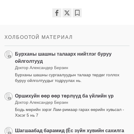
Share
Bookmark
on
facebook
ХОЛБООТОЙ МАТЕРИАЛ
Бурханы шашны талаарх нийтлэг буруу
ойлголтууд
Доктор Александер Берзин
Бурханы шашны сургаалуудын талаар төрдөг голлох
буруу ойлголтуудыг тодруулах нь.
Оршихуйн өөр өөр төрлүүд ба үйлийн үр
Доктор Александер Берзин
Бодь мөрийн зэрэг Лам-римаар гарах өөрийн хувьсал -
Хэсэг 5 нь 7
Шагшаабад барамид (Ёс зүйн хувийн сахилга