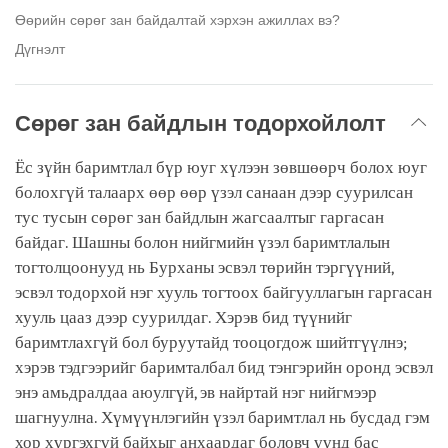
Өөрийн сөрөг зан байдалтай хэрхэн ажиллах вэ?
Дүгнэлт
Сөрөг зан байдлын тодорхойлолт
Ёс зүйн баримтлал бүр юуг хүлээн зөвшөөрч болох юуг
болохгүй талаарх өөр өөр үзэл санаан дээр суурилсан
тус тусын сөрөг зан байдлын жагсаалтыг гаргасан
байдаг. Шашны болон нийгмийн үзэл баримтлалын
тогтолцоонууд нь Бурханы эсвэл төрийн тэргүүний,
эсвэл тодорхой нэг хууль тогтоох байгууллагын гаргасан
хууль цааз дээр суурилдаг. Хэрэв бид түүнийг
баримтлахгүй бол буруутайд тооцогдож шийтгүүлнэ;
хэрэв тэдгээрийг баримталбал бид тэнгэрийн оронд эсвэл
энэ амьдралдаа аюулгүй, эв найртай нэг нийгмээр
шагнуулна. Хүмүүнлэгийн үзэл баримтлал нь бусдад гэм
хор хүргэхгүй байхыг анхаардаг боловч үүнд бас