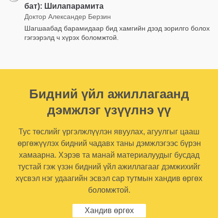
бат): Шилапарамита
Доктор Александер Берзин
Шагшаабад барамидаар бид хамгийн дээд зорилго болох
гэгээрэлд ч хүрэх боломжтой.
Бидний үйл ажиллагаанд
дэмжлэг үзүүлнэ үү
Тус төслийг үргэлжлүүлэн явуулах, агуулгыг цааш
өргөжүүлэх бидний чадавх таны дэмжлэгээс бүрэн
хамаарна. Хэрэв та манай материалуудыг бусдад
тустай гэж үзэн бидний үйл ажиллагааг дэмжихийг
хүсвэл нэг удаагийн эсвэл сар тутмын хандив өргөх
боломжтой.
Хандив өргөх