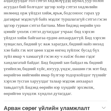
алдагдуулдаг гол сэтгэл хөдлөлүүдэд шунал, уур болон
асуудал бий болгодог эдгээр хоёр сэтгэл хөдлөлийн
нөлөөнд орж үйлдэл хийж, ярьж, бодсоноос гарах үр
дагаврыг мэдэхгүй байх мэдлэг туршлагагүй сэтгэл гэсэн
эдгээр гурван сэтгэл багтана. Мөн бидэнд өөрийн үнэ
цэнийг үнэлэх сэтгэл дутагддаг учраас бид хэрхэн
үйлдэл хийж байгаагаа ердөө анхаардаггүй. Бид хэрхэн
хувцаслах, бидний үс яаж харагдах, бидний найз нөхөд
хэн байх гэх мэт цөөн хэдэн өнгөц зүйлээс бусад бүх
зүйл ямар ч хамаагүй гэсэн
юу ч хийж болно
гэдэг
хандлагатай байдаг. Бид бидний зан байдал нь бидний
үеийнхэн, бидний хүйс, язгуур, үндэс, шашин гэх мэт бид
өөрийгөө нийгмийн ямар бүлгээр тодорхойлдог түүнийг
хэрхэн тусган харуулдаг талаар мэдээж анхаарал
тавьдаггүй. Бидэнд өөрийн нэр хүндийг эрхэмлэх,
өөрийгөө хүндлэх хүндлэл дутагддаг.
Арван сөрөг үйлийн уламжлалт