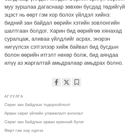
муу зуршлаа дагаснаар зөвхөн бусдад төдийгүй
эцэст нь өөрт гэм хор болох үйлдэл хийнэ:
бидний зан байдал өөрийн хэтийн зовлонгийн
шалтгаан болдог. Харин бид өөрийгөө хянахад
суралцаж, аливаа үйлдлийг асрах, энэрэн
нигүүлсэх сэтгэлээр хийж байвал бид бусдын
болон өөрийн итгэлт нөхөр болж, бид аяндаа
илүү аз жаргалтай амьдралаар амьдрах болно.
Share
Bookmark
АГУУЛГА
on
facebook
Сөрөг зан байдлын тодорхойлолт
Арван сөрөг үйлийн уламжлалт ангилал
Сөрөг зан байдлын арван ерөнхий бүлэг
Өөрт гэм хор хүргэх