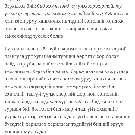
бэрхшээл бий:
бид хэн нэгэнд юу үнэхээр хортой, юу
үнэхээр тустайг үргэлж шүүж чадах билүү?
Жишээ нь
хэн нэгэн уруу хашхичих нь тэдний сэтгэлийг хөндөж
болно, эсвэл энэ нь тэднийг тодорхой нэг аюулаас
зайлсхийхэд тусалж болно.
Бурханы шашны ёс зүйн баримтлал нь өөрт гэм хортой –
ялангуяа урт хугацааны туршид өөрт гэм хор болох
байдлаар үйлдэл хийхээс зайлсхийхийг онцлон
тэмдэглэдэг. Хэрэв бид жолоо барьж явахдаа хажуугаар
шахан өнгөрөхийг хичээх жолооч уруу хашхичвал энэ
нь хэсэг хугацаанд биднийг уужруулах боловч бас
сэтгэлийг тавгүйтүүлж, энергийг доргион, сэтгэлийн
тайван байдлаа алдахад хүргэнэ. Хэрэв бид хашхичих
зуршил бий болговол бид ямар ч таагүй нөхцөлийг
уурлахгүйгээр хүлээн авч чадахгүй болно; энэ нь бидний
бусадтай харилцах харилцааг төдийгүй бидний эрүүл
мэндийг муутгадаг.