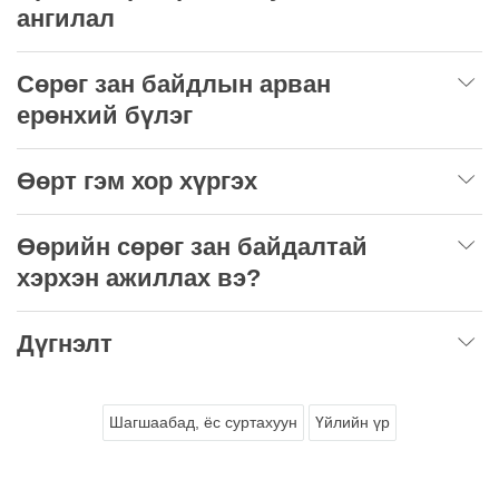
ангилал
Сөрөг зан байдлын арван
ерөнхий бүлэг
Өөрт гэм хор хүргэх
Өөрийн сөрөг зан байдалтай
хэрхэн ажиллах вэ?
Дүгнэлт
Шагшаабад, ёс суртахуун
Үйлийн үр