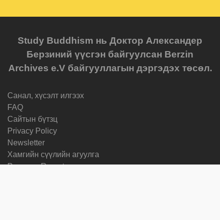
Study Buddhism нь Доктор Александер
Берзиний үүсгэн байгуулсан Berzin
Archives e.V байгууллагын дэргэдэх төсөл.
Санал, хүсэлт илгээх
FAQ
Cайтын бүтзц
Privacy Policy
Newsletter
Хамгийн сүүлийн агуулга
Progress Reports
Courses
Хэл өөрчлөх