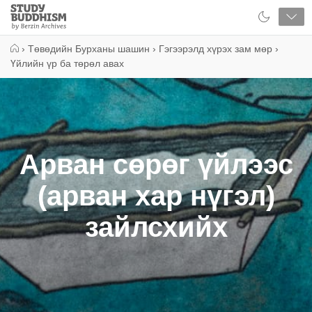
Close
Study
Buddhism
Home
›
Төвөдийн Бурханы шашин
›
Гэгээрэлд хүрэх зам мөр
›
Үйлийн үр ба төрөл авах
Арван сөрөг үйлээс
(арван хар нүгэл)
зайлсхийх