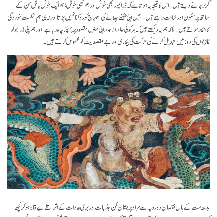
گزر جانے دیتے ہیں۔ اس کا نتیجہ یہ ہوتا ہے کہ ڈرائیور بھی خوش اور ہم بھی خوش؛ ہم ایک خوش باش من کے
ساتھ پر سکون اور شانت رہتے ہیں۔ ہمیں اپنی چیخنے چلانے کی احتیاج کو روکنا نہیں پڑتا اور نہ ہی ہم شکست خوردگی
کا شکار ہوتے ہیں۔ بلکہ ہم یہ دیکھتے ہیں کہ ہر کوئی جلد از جلد اپنی منزل مقصود پر پہنچنا چاہ رہا ہے، اور ہم اپنی ڈرائیو کو
گاڑیوں کی دوڑ میں تبدیل کرنے کی حرکت کی بیکاری اور بے مقصدیت کو محسوس کرتے ہیں۔
بدھ مت کے ہاں نقصان دہ رویہ سے مراد پریشان کن جذبات اور بری عادات کے اثر تلے بے قابو ہو کر کچھ