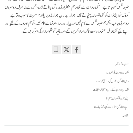
ضبط نفس کھو جاتا ہے۔ منفی عادات سے مجبور ہم اضطراری روش اپناتے ہیں، جس سے نہ صرف دوسروں
کو بلکہ خود اپنی ذات کو بھی نقصان پہنچاتے ہیں؛ ہمارا اپنا رویہ ہماری دیرپا عدم مسرت کا سبب بنتا ہے۔
دوسری جانب، اگر ہم ضبط نفس سے کام لیں اور پیار اور درد مندی سے کام لیں، تو ہم اوروں کے لئیے اور
اپنے لئیے بھی قابلِ اعتماد دوست کا کردار ادا کریں گے، اور یقیناً خوشگوار زندگی بسر کریں گے۔
Bookmark
Share
on
مواد پر طائرانہ نظر
facebook
نقصان دہ رویّہ کی تعریف
دس تباہ کن اعمال کی روائتی فہرست
نقصان دہ رویّہ کے دس وسیع تر طبقات
اپنی ذات کو نقصان پہنچانا
اپنے تباہ کن اطوار سے کیسے نمٹا جاۓ
خلاصہ