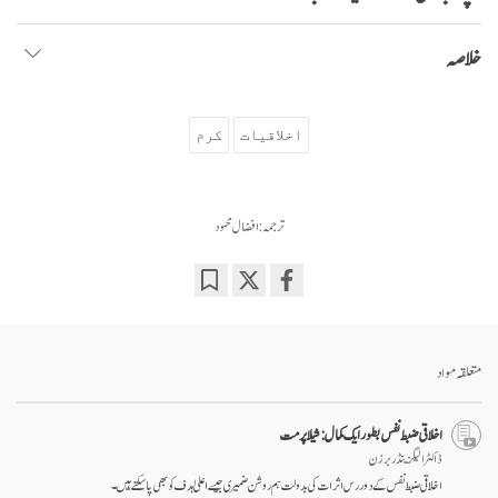
خلاصہ
اخلاقیات
کرم
ترجمہ: افضال محمود
Bookmark
Share
on
facebook
متعلقہ مواد
اخلاقی ضبط نفس بطور ایک کمال: شیلا پرمت
ڈاکٹر الیگزینڈر برزن
اخلاقی ضبط نفس کے دور رس اثرات کی بدولت ہم روشن ضمیری جیسے اعلیٰ ہدف کو بھی پا سکتے ہیں۔