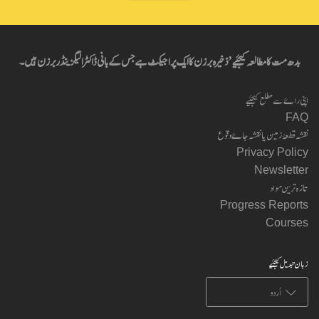
بدھ مت کا مطالعہ کیجئیے’ ذخیرہ برزن کا ایک پراجیکٹ ہے جس کے بانی ڈاکٹر الیگزینڈر برزن ہیں۔
اپنی راۓ سے مطلع کیجئیے
FAQ
نقشہ قطعۂ زمین یا نقشہ جاۓ وقوع
Privacy Policy
Newsletter
تازہ ترین مواد
Progress Reports
Courses
زبان تبدیل کیجئیے