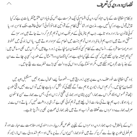
نقصان دہ رویّہ کی تعریف
ہر نظامِ اخلاقیات کے ہاں تباہ کن رویہ کی اقسام کی ایک فہرست ہے جس کی بنیاد ان متنوّع نظریات پر ہے کہ کیا
قابل قبول ہے اور کیا نہیں ہے۔ مذہبی اور شائستگی نظام کے قوانین کا ماخوذ کوئی آسمانی طاقت، ملک کا سربراہ، یا
کوئی قانون ساز ادارہ ہوتا ہے۔ جب ہم نافرمانی کے مرتکب ہوں تو ہم مجرم گردانے جاتے ہیں اور سزا کے
مستحق ہوتے ہیں؛ جب ہم فرمانبردار ہوں تو ہم جنت میں انعام کے سزاوار ہوتے ہیں، یا اس زندگی میں محفوظ
اور مربوط معاشرہ کے۔ انسانیت کے نظام کسی کو نقصان نہ پہنچانے پر زور دیتے ہیں، مگر اس میں بھی مسائل ہیں:
'کیا ہم ہمیشہ جان سکتے ہیں کہ کسی کے لئیے کیا مفید ہے اور کیا نقصان دہ؟' مثال کے طور پر، کسی پر چلانے سے ان
کے جذبات مجروح ہو سکتے ہیں، مگر ہو سکتا ہے کہ وہ اس کی بدولت کسی بڑے خطرے سے بچ جائیں۔
بودھی اخلاقیات خود تلف رویہ سے پرہیز پر زور دیتی ہیں – خصوصاً ایسے اعمال سے جو ہمیں مستقبل بعید میں
نقصان پہنچائیں۔ اگر ہم اس ڈرائیور پر جو ہم سے آگے نکلنے کی کوشش کر رہا ہے چلائیں تو اس سے ہمیں وقتی طور پر
اچھا تو محسوس ہو گا، مگر اس سے ہمارا من پریشان اور ہماری شکتی لرزاں ہو گی، جس سے ہمارے من کا سکون
برباد ہو گا۔ جب ہم چلانے کی عادت ڈال لیتے ہیں تو ہم کوئی بھی بے آرامی برداشت نہیں کر پاتے؛ اس سے نہ
صرف ہمارے دوسروں سے تعلقات خراب ہوتے ہیں بلکہ ہماری صحت پر بھی برا اثر پڑتا ہے۔
اس کے بالمقابل، جب ہمارا رویہ دوسروں کے لئیے پر خلوص فکر، پیار، درد مندی اور مفاہمت سے عبارت ہو، تو
ہم فطری طور پر چلانے سے گریز کرتے ہیں خواہ ہمارا من یوں کرنے پر مائل ہو – ہم خندہ دلی سے اس ڈرائیور کو