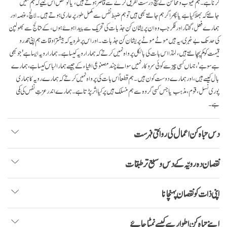
کرنا ہے۔ ہم عیوب و محاسن کے بیچ درست تفریق کرنے سے قاصر ہوتے ہیں، یا تو محض اس لئیے کہ ہم نہیں
جانتے کہ بھلا کیا ہے یا پھر اگر ہم جانتے بھی ہیں تو ہم ضبط نفس سے مکمل طور پر عاری ہوتے ہیں۔ لالچ، غصہ اور
ہمارے فعل، گفتار اور فکر جب وہ ان پریشان کن جذبات کی تحریک سے پیدا ہوۓ ہوں، کے نتائج سے بھولپن
کی حد تک بے خبری، یہ ہیں موٹے موٹے پریشان کن جذبات۔ اور اس پر طرہ یہ کہ بیشتر اوقات ہم اپنی قدر و
قیمت کو کم پہچانتے ہیں، لہٰذا اس بات کی بالکل پرواہ نہیں کرتے کہ ہمارا رویہ کیسا ہے۔ ہمارا رویہ ایسا ہے 'جو بھی
ہے سو ہے'، جہاں کسی چیز سے کوئی سروکار نہیں سواۓ چند مصنوعی اشیاء کے جیسے ہمارا لباس کیسا ہے، ہمارے
بال کیسے ہیں، اور ہمارے دوست کون ہیں۔ ہم قطعاً اس بات کی پرواہ نہیں کرتے کہ ہمارے رویہ کا ہماری
پوری نسل، قوم، مذہب یا جس کسی گروہ سے ہم منسلک ہیں پر کیا اثر پڑتا ہے۔ ہمارے اندر عزتِ نفس کی کمی
ہے۔
دس تباہ کن اعمال کی روائتی فہرست
نقصان دہ رویّہ کے دس وسیع تر طبقات
اپنی ذات کو نقصان پہنچانا
اپنے تباہ کن اطوار سے کیسے نمٹا جاۓ