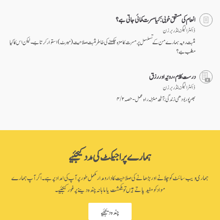
انعام کی مستحق خوبی: کیا مسرت کمائی جاتی ہے؟
ڈاکٹر الیگزینڈر برزن
مثبت رویہ ہمارے من کے تسلسل پر مسرت کا مزہ چکھنے کی خاطر مثبت صلاحیت (میرٹ) استوار کرتا ہے۔ لیکن اس کا کیا
مطلب ہے؟
درست کلام، رویّہ اور رزق
ڈاکٹر الیگزینڈر برزن
بھرپور بودھی زندگی: آٹھ منزلہ راہ عمل - حصہ ۲ / ۴
ہمارے پراجیکٹ کی مدد کیجئیے
ہماری ویب سائٹ کو چلانے اور بڑھانے کی صلاحیت کا دارومدار مکمل طور پر آپ کی امداد پر ہے۔ اگر آپ ہمارے
مواد کو مفید پاتے ہیں تو یکمشت یا ماہانہ چندہ دینے پر غور کیجئیے۔
چندہ دیجئیے