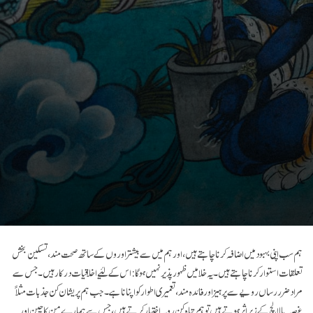
ہم سب اپنی بہبود میں اضافہ کرنا چاہتے ہیں، اور ہم میں سے بیشتر اوروں کے ساتھ صحت مند، تسکین بخش
تعلقات استوار کرنا چاہتے ہیں۔ یہ خلا میں ظہور پذیر نہیں ہو گا: اس کے لئیے اخلاقیات درکار ہیں۔ جس سے
مراد ضرر رساں رویے سے پرہیز اور فائدہ مند، تعمیری اطوار کو اپنانا ہے۔ جب ہم پریشان کن جذبات مثلاً
غصہ یا لالچ کے زیر اثر ہوتے ہیں تو ہم تباہ کن رویہ اختیار کرتے ہیں، جس سے ہمارے من کا چین اور