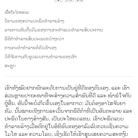
Share
Bookmark
on
ເນື້ອໃນໂດຍລວມ
facebook
ນິຍາມຂອງຄວາມປະພຶດທຳລາຍລ້າງ
ລາຍການອັນດັ້ງເດີມຂອງການກະທຳແບບທຳລາຍສິບປະການ
ພຶຕິກຳທຳລາຍສິບປະເພດກວ້າງກວ່າ
ການກະທຳທຳລາຍຕໍ່ຕົວເຮົາເອງ
ວິທີຈັດການກັບຮູບແບບການທຳລາຍຂອງເຮົາ
ສະຫຼຸບ
ເຮົາທັງໝົດຢາກຍົກລະດັບການເປັນຢູ່ທີ່ດີຂອງຕົນເອງ, ແລະ ເຮົາ
ສ່ວນຫຼາຍປາຖະໜາທີ່ຈະສ້າງຄວາມສຳພັນທີ່ດີ ແລະ ໜ້າພໍໃຈກັບ
ຜູ້ອື່ນ. ອັນນີ້ຈະບໍ່ເກີດຂຶ້ນເອງໃນອາກາດ: ມັນຕ້ອງອາໄສຈັນຍາ
ທັມ. ນັ້ນໝາຍເຖິງການລະເວັ້ນຈາກພຶຕິກຳທີ່ເປັນອັນຕະລາຍ ແລະ
ປະພຶດໃນທາງສ້າງສັນ, ເປັນປະໂຫຍດແທນ. ເຮົາປະພຶດແບບ
ທຳລາຍລ້າງເມື່ອຕົກຢູ່ໃນອິທິພົນຂອງອາລົມລົບກວນເຊັ່ນຄວາມ
ໂມໂຫ ແລະ ຄວາມໂລບ, ເຊິ່ງເຮັດໃຫ້ເຮົາສູນເສຍຄວາມສະຫງົບ