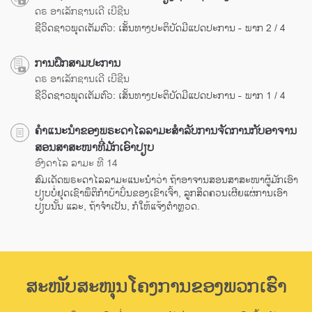
ດຣ ອາເລັກຊານເດີ ເບີຊີນ
ຊີວິດຊາວພຸດເຕັມຕົວ: ເສັ້ນທາງປະຕິບັດມີແປດປະການ - ພາກ 2 / 4
ການຝຶກສາມປະການ
ດຣ ອາເລັກຊານເດີ ເບີຊີນ
ຊີວິດຊາວພຸດເຕັມຕົວ: ເສັ້ນທາງປະຕິບັດມີແປດປະການ - ພາກ 1 / 4
ຄຳແນະນຳຂອງພຣະດາໄລລາມະສຳລັບການຈັດການກັບອາຈານ
ສອນສາສະໜາທີ່ມັກເອົາປຽບ
ອົງດາໄລ ລາມະ ທີ 14
ສົມເດັດພຣະດາໄລລາມະແນະນຳວ່າ ຖ້າອາຈານສອນສາສະໜາຜູ້ມັກເອົາ
ປຽບບໍ່ຢຸດເຊົາພຶຕິກຳບ້າບິ່ນຂອງເຂົາເຈົ້າ, ລູກສິດຄວນເຜີຍແຜ່ການເອົາ
ປຽບນັ້ນ ແລະ, ຖ້າຈຳເປັນ, ກໍໃຫ້ແຈ້ງຕຳຫຼວດ.
ສະໜັບສະໜຸນໂຄງການຂອງພວກເຮົາ