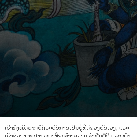
ເຮົາທັງໝົດຢາກຍົກລະດັບການເປັນຢູ່ທີ່ດີຂອງຕົນເອງ, ແລະ
ເຮົາສ່ວນຫຼາຍປາຖະໜາທີ່ຈະສ້າງຄວາມ ສຳພັນທີ່ດີ ແລະ ໜ້າ