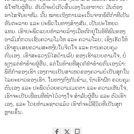
ພໍໃຈກັບຜູ້ອື່ນ. ອັນນີ້ຈະບໍ່ເກີດຂຶ້ນເອງໃນອາກາດ: ມັນຕ້ອງ
ອາໄສຈັນຍາທັມ. ນັ້ນ ໝາຍເຖິງການລະເວັ້ນຈາກພຶຕິກຳທີ່ເປັນ
ອັນຕະລາຍ ແລະ ປະພຶດໃນທາງສ້າງສັນ, ເປັນປະໂຫຍດ
ແທນ. ເຮົາປະພຶດແບບທຳລາຍລ້າງເມື່ອຕົກຢູ່ໃນອິທິພົນຂອງ
ອາລົມກໍ່ກວນເຊັ່ນຄວາມໂມໂຫ ແລະ ຄວາມໂລບ, ເຊິ່ງເຮັດໃຫ້
ເຮົາສູນເສຍຄວາມສະຫງົບໃນຈິດໃຈ ແລະ ການຄວບຄຸມ
ຕົນເອງ. ເຮົາສະແດງນິໄສດ້ານລົບ ຂອງເຮົາແບບຕາມໃຈ, ບໍ່
ພຽງແຕ່ທຳຮ້າຍຜູ້ອື່ນ, ແຕ່ໃນທ້າຍທີ່ສຸດກໍທຳຮ້າຍຕົນເອງນຳ:
ພຶຕິກຳຂອງເຮົາ ເອງກາຍເປັນສາເຫດຂອງຄວາມບໍ່ເປັນສຸກໃນ
ໄລຍະຍາວຂອງເຮົາ. ໃນທາງກົງກັນຂ້າມ, ຖ້າເຮົາຝຶກ ຄວບຄຸມ
ຕົນເອງ ແລະ ປະພຶດດ້ວຍຄວາມເມດຕາ ແລະ ຄວາມເຫັນໃຈ,
ເຮົາຈະເປັນເພື່ອນທີ່ໜ້າໄວ້ວາງໃຈ ສຳລັບຜູ້ອື່ນ ແລະ ຕົວເຮົາ
ເອງ, ແລະ ໂດຍທຳມະຊາດແລ້ວ ເຮົາກໍຈະມີຊີວິດທີ່ເປັນສຸກ
ຫຼາຍຂຶ້ນ.