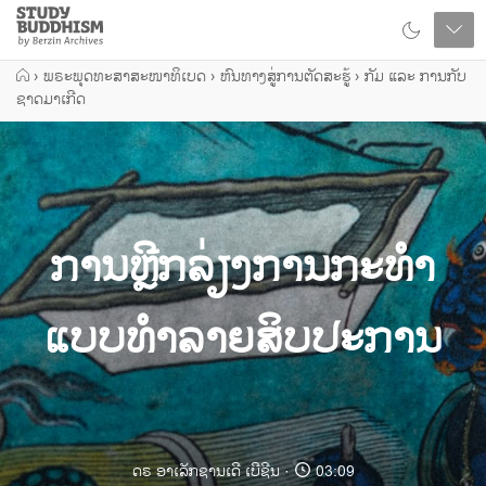
Close
Study
Buddhism
Home
›
ພຣະພຸດທະສາສະໜາທິເບດ
›
ຫົນທາງສູ່ການຕັດສະຮູ້
›
ກັມ ແລະ ການກັບ
ຊາດມາເກີດ
ການຫຼີກລ່ຽງການກະທຳ
ແບບທໍາລາຍສິບປະການ
ດຣ ອາເລັກຊານເດີ ເບີຊີນ
03:09