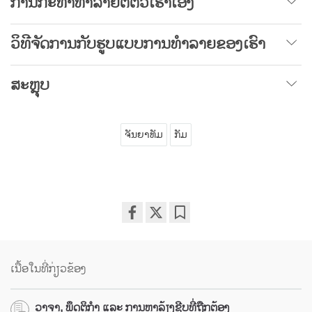
ການກະທຳທຳລາຍຕໍ່ຕົວເຮົາເອງ
ວິທີຈັດການກັບຮູບແບບການທຳລາຍຂອງເຮົາ
ສະຫຼຸບ
ຈັນຍາທັມ
ກັມ
Share
Bookmark
on
facebook
ເນື້ອໃນທີ່ກ່ຽວຂ້ອງ
ວາຈາ, ພຶດຕິກຳ ແລະ ການຫາລ້ຽງຊີບທີ່ຖືກຕ້ອງ