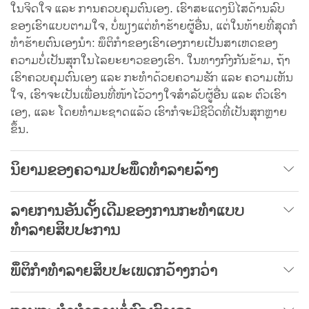
ໃນຈິດໃຈ ແລະ ການຄວບຄຸມຕົນເອງ. ເຮົາສະແດງນິໄສດ້ານລົບ
ຂອງເຮົາແບບຕາມໃຈ, ບໍ່ພຽງແຕ່ທຳຮ້າຍຜູ້ອື່ນ, ແຕ່ໃນທ້າຍທີ່ສຸດກໍ
ທຳຮ້າຍຕົນເອງນຳ: ພຶຕິກຳຂອງເຮົາເອງກາຍເປັນສາເຫດຂອງ
ຄວາມບໍ່ເປັນສຸກໃນໄລຍະຍາວຂອງເຮົາ. ໃນທາງກົງກັນຂ້າມ, ຖ້າ
ເຮົາຄວບຄຸມຕົນເອງ ແລະ ກະທຳດ້ວຍຄວາມຮັກ ແລະ ຄວາມເຫັນ
ໃຈ, ເຮົາຈະເປັນເພື່ອນທີ່ໜ້າໄວ້ວາງໃຈສຳລັບຜູ້ອື່ນ ແລະ ຕົວເຮົາ
ເອງ, ແລະ ໂດຍທຳມະຊາດແລ້ວ ເຮົາກໍຈະມີຊີວິດທີ່ເປັນສຸກຫຼາຍ
ຂຶ້ນ.
ນິຍາມຂອງຄວາມປະພຶດ
ທຳລາຍລ້າງ
ລາຍການອັນດັ້ງເດີມຂອງການກະທຳແບບ
ທຳລາຍ
ສິບປະການ
ພຶຕິກຳທຳລາຍສິບປະເພດກວ້າງກວ່າ