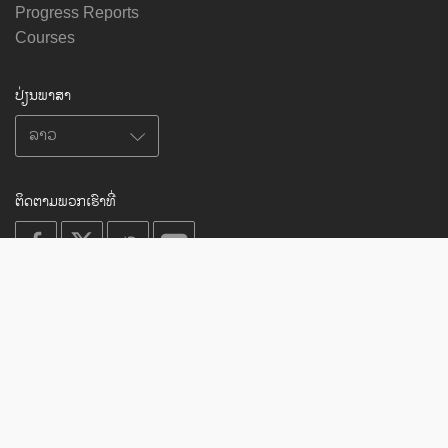
Progress Reports
Courses
ປ່ຽນພາສາ
ຕິດຕາມພວກເຮົາທີ່
on
on
on
on
facebook
X
soundcloud
youtube
Subscribe to our newsletter
Enter
Subscribe
your
email