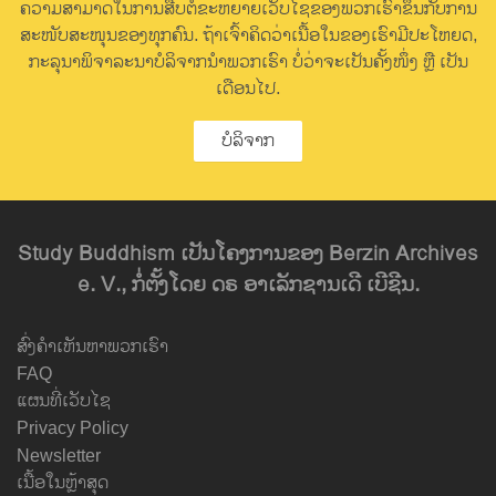
ຄວາມສາມາດໃນການສືບຕໍ່ຂະຫຍາຍເວັບໄຊຂອງພວກເຮົາຂຶ້ນກັບການ
ສະໜັບສະໜຸນຂອງທຸກຄົນ. ຖ້າເຈົ້າຄິດວ່າເນື້ອໃນຂອງເຮົາມີປະໂຫຍດ,
ກະລຸນາພິຈາລະນາບໍລິຈາກນຳພວກເຮົາ ບໍ່ວ່າຈະເປັນຄັ້ງໜຶ່ງ ຫຼື ເປັນ
ເດືອນໄປ.
ບໍລິຈາກ
Study Buddhism ເປັນໂຄງການຂອງ Berzin Archives
e. V., ກໍ່ຕັ້ງໂດຍ ດຣ ອາເລັກຊານເດີ ເບີຊີນ.
ສົ່ງຄຳເຫັນຫາພວກເຮົາ
FAQ
ແຜນທີ່ເວັບໄຊ
Privacy Policy
Newsletter
ເນື້ອໃນຫຼ້າສຸດ