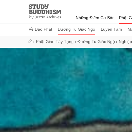
Close
Study
Buddhism
Những Điểm Cơ Bản
Phật G
Home
Về Đạo Phật
Đường Tu Giác Ngộ
Luyện Tâm
Mậ
›
Phật Giáo Tây Tạng
›
Đường Tu Giác Ngộ
›
Nghiệp