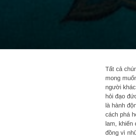
Tất cả chú
mong muốn 
người khác.
hỏi đạo đức
là hành độ
cách phá h
lam, khiến
đồng vì nh