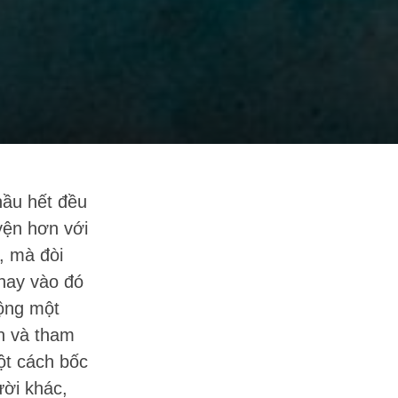
hầu hết đều
yện hơn với
, mà đòi
thay vào đó
động một
ận và tham
ột cách bốc
ười khác,