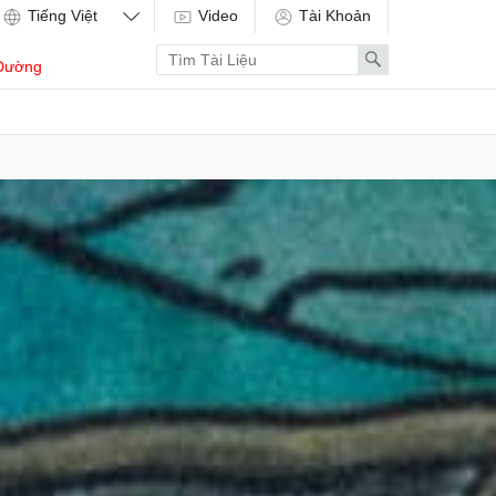
Video
Tài Khoản
Enter
Search
Dường
search
term