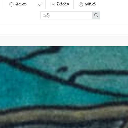
వీడియో
అకౌంట్
Enter
Search
search
term