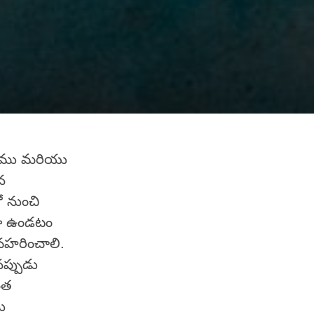
నాము మరియు
న
ో నుంచి
ంగా ఉండటం
యవహరించాలి.
నప్పుడు
ంత
ు