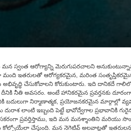
న స్వంత ఆరోగ్యాన్ని మెరుగుపరచాలని అనుకుంటున్
 మంది ఇతరులతో ఆరోగ్యకరమైన, మరింత సంతృప్తికరమై
భివృద్ధి చేసుకోవాలని కోరుకుంటారు. ఇది దానికదే గాలిల
 దీనికి నీతి అవసరం. అంటే హానికరమైన ప్రవర్తనకు దూర
ి బదులుగా నిర్మాణాత్మక, ప్రయోజనకరమైన మార్గాల్లో వ్
ురాశ లాంటి ఇబ్బంది పెట్టే భావోద్వేగాల ప్రభావానికి గురై
కరంగా ప్రవర్తిస్తాము, ఇది మన మనశ్శాంతిని మరియు సొ
కోల్పోయేలా చేస్తుంది. మన నెగెటివ్ అలవాట్లతో ఇతరులన