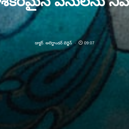
నాశకరమైన పనులను నివ
డాక్టర్. అలెగ్జాండర్ బెర్జిన్
09:07