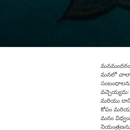
మనమందరం మ
మనలో చాలా
సంబంధాలను అ
వచ్చెయ్యదు:
మరియు దానిక
కోపం మరియు ద
మనం విధ్వంస
నియంత్రణను 