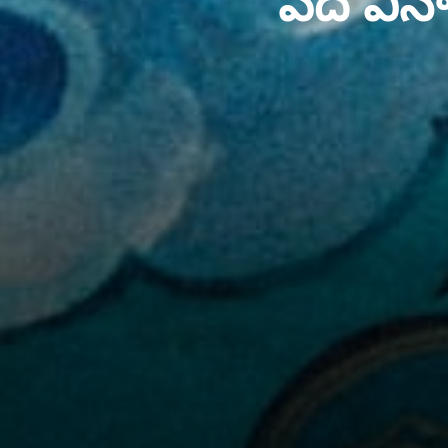
పది వి