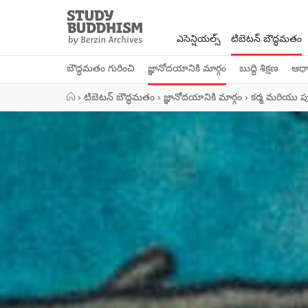
Close
Study
Buddhism
ఎసెన్షియల్స్
టిబెటన్ బౌద్ధమతం
Home
బౌద్ధమతం గురించి
జ్ఞానోదయానికి మార్గం
బుద్ధి శిక్షణ
ఆధ్య
›
టిబెటన్ బౌద్ధమతం
›
జ్ఞానోదయానికి మార్గం
›
కర్మ మరియు పున