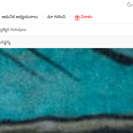
ఆధునిక అధ్యయనాలు
మా గురించి
విరాళం
ాత్మిక గురువులు
ర్జన్మ