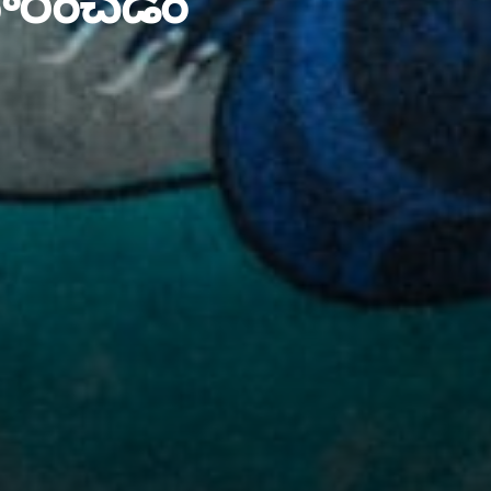
ారించడం