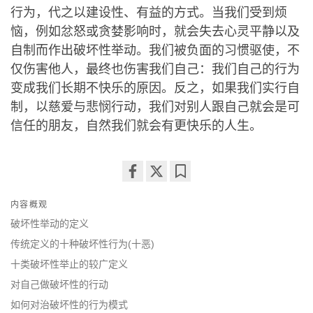
行为，代之以建设性、有益的方式。当我们受到烦
恼，例如忿怒或贪婪影响时，就会失去心灵平静以及
自制而作出破坏性举动。我们被负面的习惯驱使，不
仅伤害他人，最终也伤害我们自己：我们自己的行为
变成我们长期不快乐的原因。反之，如果我们实行自
制，以慈爱与悲悯行动，我们对别人跟自己就会是可
信任的朋友，自然我们就会有更快乐的人生。
Share
Bookmark
内容概观
on
facebook
破坏性举动的定义
传统定义的十种破坏性行为(十恶)
十类破坏性举止的较广定义
对自己做破坏性的行动
如何对治破坏性的行为模式