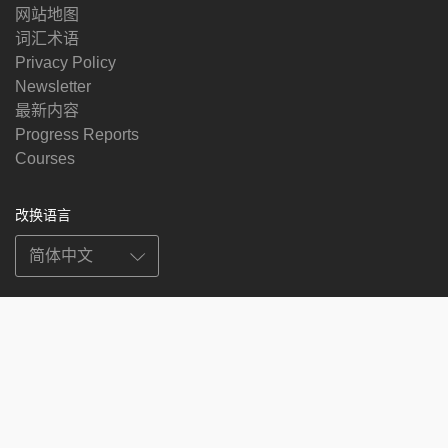
网站地图
词汇术语
Privacy Policy
Newsletter
最新内容
Progress Reports
Courses
改换语言
关注我们
on
on
on
on
facebook
X
soundcloud
youtube
Subscribe to our newsletter