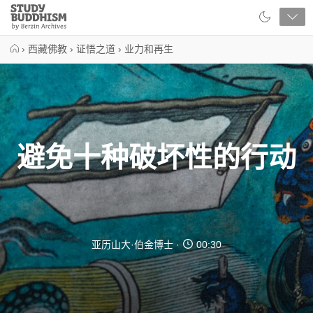
Close
Study
Buddhism
Home
›
西藏佛教
›
证悟之道
›
业力和再生
避免十种破坏性的行动
亚历山大·伯金博士
00:30