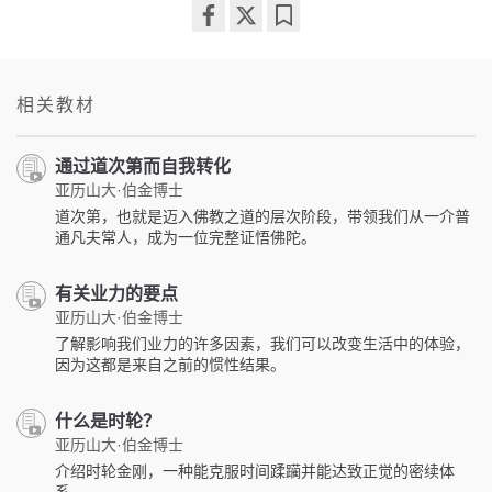
Share
Bookmark
on
facebook
相关教材
通过道次第而自我转化
亚历山大·伯金博士
道次第，也就是迈入佛教之道的层次阶段，带领我们从一介普
通凡夫常人，成为一位完整证悟佛陀。
有关业力的要点
亚历山大·伯金博士
了解影响我们业力的许多因素，我们可以改变生活中的体验，
因为这都是来自之前的惯性结果。
什么是时轮？
亚历山大·伯金博士
介绍时轮金刚，一种能克服时间蹂躏并能达致正觉的密续体