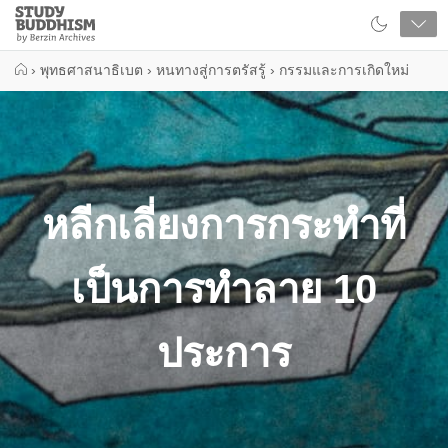
Close
Study
Buddhism
Home
›
พุทธศาสนาธิเบต
›
หนทางสู่การตรัสรู้
›
กรรมและการเกิดใหม่
หลีกเลี่ยงการกระทำที่
เป็นการทำลาย 10
ประการ