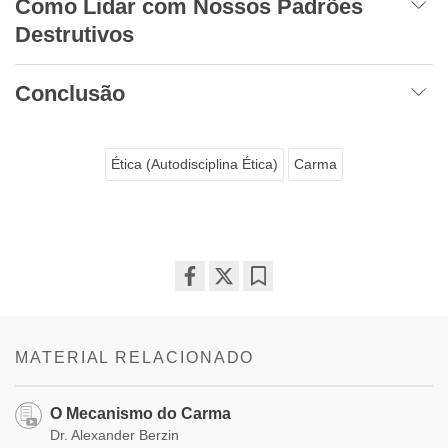
Como Lidar com Nossos Padrões
Destrutivos
Conclusão
Ética (Autodisciplina Ética)
Carma
Share
Bookmark
on
facebook
MATERIAL RELACIONADO
O Mecanismo do Carma
Dr. Alexander Berzin