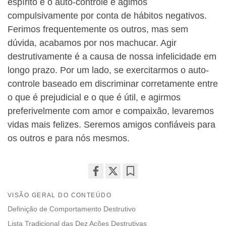
espírito e o auto-controle e agimos
compulsivamente por conta de hábitos negativos.
Ferimos frequentemente os outros, mas sem
dúvida, acabamos por nos machucar. Agir
destrutivamente é a causa de nossa infelicidade em
longo prazo. Por um lado, se exercitarmos o auto-
controle baseado em discriminar corretamente entre
o que é prejudicial e o que é útil, e agirmos
preferivelmente com amor e compaixão, levaremos
vidas mais felizes. Seremos amigos confiáveis para
os outros e para nós mesmos.
Share
Bookmark
VISÃO GERAL DO CONTEÚDO
on
facebook
Definição de Comportamento Destrutivo
Lista Tradicional das Dez Ações Destrutivas