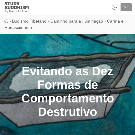
Close
Study
Buddhism
Home
›
Budismo Tibetano
›
Caminho para a Iluminação
›
Carma e
Renascimento
Evitando as Dez
Formas de
Comportamento
Destrutivo