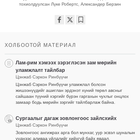
тохиолдуулсан Лүке Робертс, Александер Берзин
Share
Bookmark
on
facebook
ХОЛБООТОЙ МАТЕРИАЛ
Лам-рим хэмээх зэрэглэсэн зам мөрийн
уламжлалт тайлбар
Цэнжаб Сэркон Ринбүүчи
Цэнжаб Сэркон Ринбүүчи уламжлал болсон
жишээнүүдийг ашиглан эрдэнэт хүний төрөл авсныг
сайшаан түүний хэргийг бүрэн гаргахын чухлыг онцлох
замаар бодь мөрийн зэргийг тайлбарлаж байна.
Сургаалыг дагаж зовлонгоос зайлсхийх
Цэнжаб Сэркон Ринбүүчи
Зовлонгоос ангижрах арга бол мунхаг, уур эсвэл шуналын
үүднээс аливаа үйлдлийг хийхгүй байх явдал.