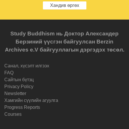
Хандив өргөх
Study Buddhism нь Доктор Александер
Берзиний үүсгэн байгуулсан Berzin
Archives e.V байгууллагын дэргэдэх төсөл.
Санал, хүсэлт илгээх
FAQ
Cайтын бүтзц
Privacy Policy
Newsletter
Хамгийн сүүлийн агуулга
Progress Reports
Courses