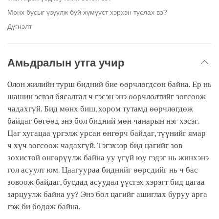
Мөнх бусыг үзүүлж буй хүмүүст хэрхэн туслах вэ?
Дүгнэлт
Амьдралын утга учир
Oлон жилийн турш бидний бие өөрчлөгдсөн байна. Ер нь
шашин эсвэл бясалгал ч гэсэн энэ өөрчлөлтийг зогсоож
чадахгүй. Бид мөнх биш, хором тутамд өөрчлөгдөж
байдаг бөгөөд энэ бол бидний мөн чанарын нэг хэсэг.
Цаг хугацаа үргэлж урсан өнгөрч байдаг, түүнийг ямар
ч хүч зогсоож чадахгүй. Тэгэхээр бид цагийг зөв
зохистой өнгөрүүлж байна уу үгүй юу гэдэг нь жинхэнэ
гол асуулт юм. Цаагуураа биднийг өөрсдийг нь ч бас
зовоож байдаг, бусдад асуудал үүсгэх хэрэгт бид цагаа
зарцуулж байна уу? Энэ бол цагийг ашиглах буруу арга
гэж би бодож байна.