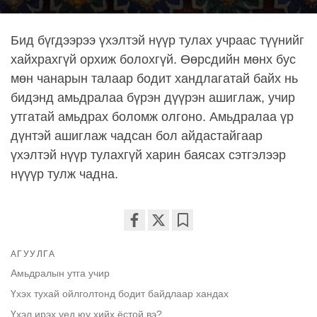
Бид бүгдээрээ үхэлтэй нүүр тулах учраас түүнийг
хайхрахгүй орхиж болохгүй. Өөрсдийн мөнх бус
мөн чанарын талаар бодит хандлагатай байх нь
бидэнд амьдралаа бүрэн дүүрэн ашиглаж, учир
утгатай амьдрах боломж олгоно. Амьдралаа үр
дүнтэй ашиглаж чадсан бол айдастайгаар
үхэлтэй нүүр тулахгүй харин баясах сэтгэлээр
нүүүр тулж чадна.
Share
Bookmark
АГУУЛГА
on
facebook
Амьдралын утга учир
Үхэх тухай ойлголтонд бодит байдлаар хандах
Үхэл ирэх үед юу хийх ёстой вэ?