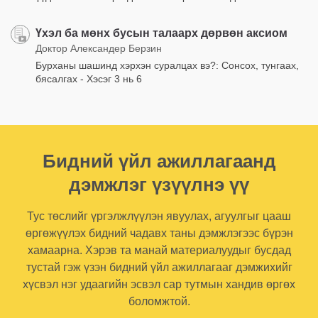
Үхэл ба мөнх бусын талаарх дөрвөн аксиом
Доктор Александер Берзин
Бурханы шашинд хэрхэн суралцах вэ?: Сонсох, тунгаах,
бясалгах - Хэсэг 3 нь 6
Бидний үйл ажиллагаанд
дэмжлэг үзүүлнэ үү
Тус төслийг үргэлжлүүлэн явуулах, агуулгыг цааш
өргөжүүлэх бидний чадавх таны дэмжлэгээс бүрэн
хамаарна. Хэрэв та манай материалуудыг бусдад
тустай гэж үзэн бидний үйл ажиллагааг дэмжихийг
хүсвэл нэг удаагийн эсвэл сар тутмын хандив өргөх
боломжтой.