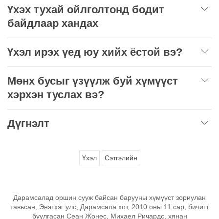
Үхэх тухай ойлголтонд бодит
байдлаар хандах
Үхэл ирэх үед юу хийх ёстой вэ?
Мөнх бусыг үзүүлж буй хүмүүст
хэрхэн туслах вэ?
Дүгнэлт
Үхэл
Сэтгэлийн
Дарамсалад оршин сууж байсан барууны хүмүүст зориулан
тавьсан, Энэтхэг улс, Дарамсала хот, 2010 оны 11 сар, бичигт
буулгасан Сеан Жонес, Михаел Ричардс, xянан