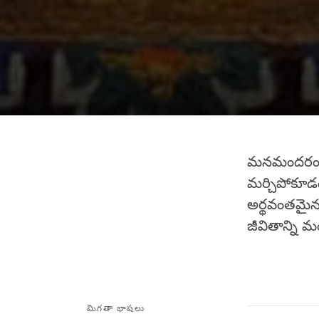
మనమందరం చా
మర్చిపోకూడద
అర్థవంతమైన
జీవితాన్ని 
మిగతా భాషలు