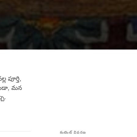
 పూర్తి,
ుండా, మన
చు.
కంటెంట్ వివరణ