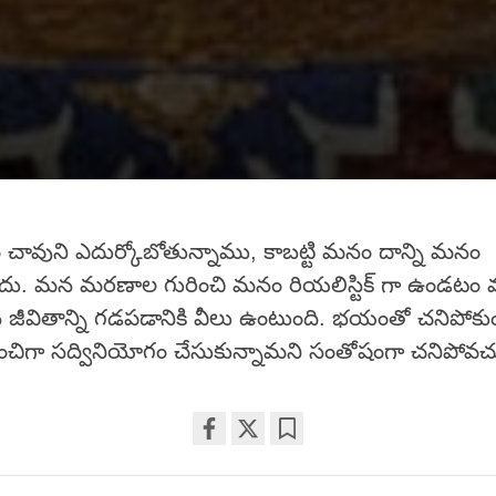
వుని ఎదుర్కోబోతున్నాము, కాబట్టి మనం దాన్ని మనం
ు. మన మరణాల గురించి మనం రియలిస్టిక్ గా ఉండటం వల్ల
 జీవితాన్ని గడపడానికి వీలు ఉంటుంది. భయంతో చనిపోక
మంచిగా సద్వినియోగం చేసుకున్నామని సంతోషంగా చనిపోవచ్
Share
Bookmark
on