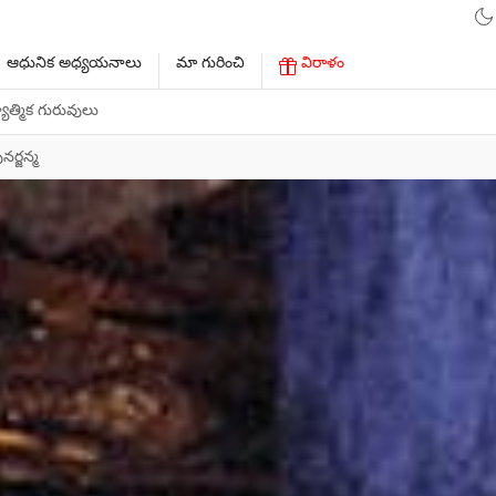
ఆధునిక అధ్యయనాలు
మా గురించి
విరాళం
ాత్మిక గురువులు
ర్జన్మ