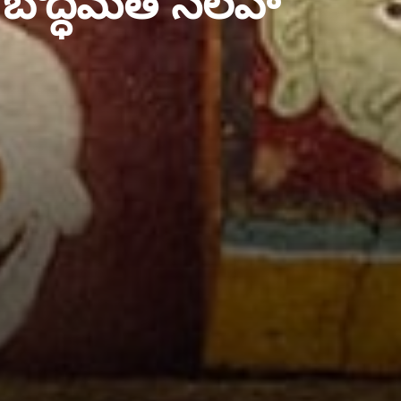
బౌద్ధమత సలహా