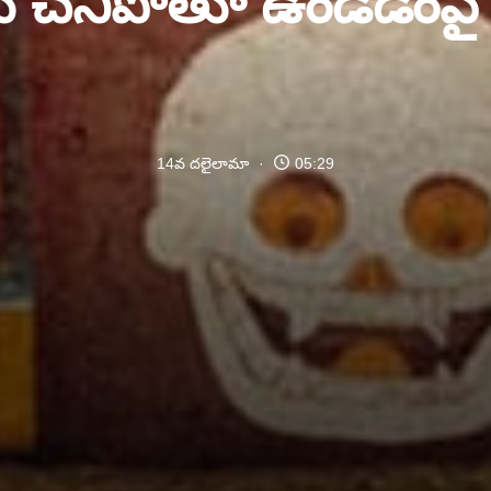
చనిపోతూ ఉండడంపై 
14వ దలైలామా
05:29