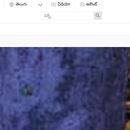
వీడియో
అకౌంట్
Enter
Search
search
term