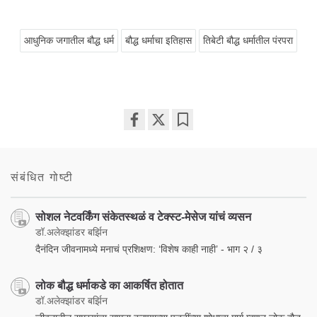
आधुनिक जगातील बौद्ध धर्म
बौद्ध धर्माचा इतिहास
तिबेटी बौद्ध धर्मातील पंरपरा
Share
Bookmark
on
facebook
संबंधित गोष्टी
सोशल नेटवर्किंग संकेतस्थळं व टेक्स्ट-मेसेज यांचं व्यसन
डॉ.अलेक्झांडर बर्झिन
दैनंदिन जीवनामध्ये मनाचं प्रशिक्षण: ‘विशेष काही नाही’ - भाग २ / ३
लोक बौद्ध धर्माकडे का आकर्षित होतात
डॉ.अलेक्झांडर बर्झिन