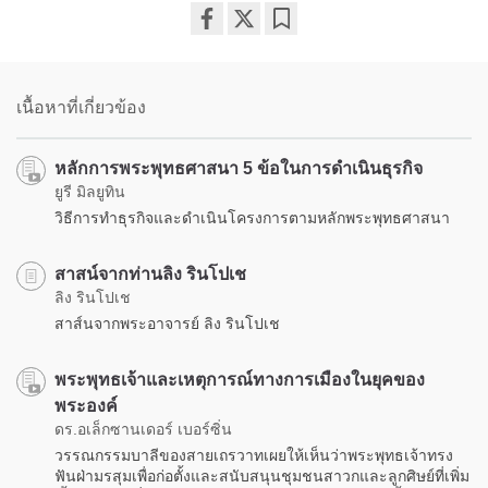
Share
Bookmark
on
facebook
เนื้อหาที่เกี่ยวข้อง
หลักการพระพุทธศาสนา 5 ข้อในการดำเนินธุรกิจ
ยูรี มิลยูทิน
วิธีการทำธุรกิจและดำเนินโครงการตามหลักพระพุทธศาสนา
สาสน์จากท่านลิง รินโปเช
ลิง รินโปเช
สาส์นจากพระอาจารย์ ลิง รินโปเช
พระพุทธเจ้าและเหตุการณ์ทางการเมืองในยุคของ
พระองค์
ดร.อเล็กซานเดอร์ เบอร์ซิ่น
วรรณกรรมบาลีของสายเถรวาทเผยให้เห็นว่าพระพุทธเจ้าทรง
ฟันฝ่ามรสุมเพื่อก่อตั้งและสนับสนุนชุมชนสาวกและลูกศิษย์ที่เพิ่ม