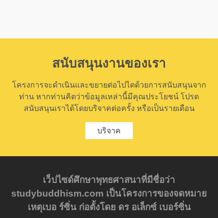
สนับสนุนงานของเรา
โครงการจะดำเนินและขยายต่อไปไดด้วยการสนับสนุนจาก
ท่าน หากท่านคิดว่าข้อมูลเหล่านี้มีคุณประโยชน์ โปรด
สนับสนุนเราได้โดยบริจาคต่อครั้ง หรือเป็นรายเดือน
บริจาค
เว็ปไซด์ศึกษาพุทธศาสนาที่มีชื่อว่า
studybuddhism.com เป็นโครงการของจดหมาย
เหตุเบอ ร์ซิ่น ก่อตั้งโดย ดร อเล็กซ์ เบอร์ซิ่น