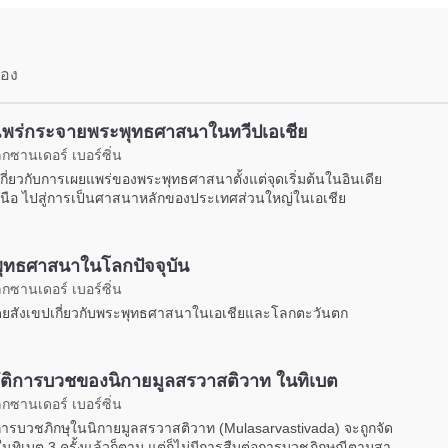
on
facebook
ข้อง
พร่กระจายพระพุทธศาสนาในทวีปเอเชีย
็กซานเดอร์ เบอร์ซิ่น
ี่ยวกับการเผยแพร่ของพระพุทธศาสนาตั้งแต่จุดเริ่มต้นในอินเดีย
นือ ไปสู่การเป็นศาสนาหลักของประเทศส่วนใหญ่ในเอเชีย
ุทธศาสนาในโลกปัจจุบัน
็กซานเดอร์ เบอร์ซิ่น
ยสังเขปเกี่ยวกับพระพุทธศาสนาในเอเชียและโลกตะวันตก
ัติการบวชของนิกายมูลสรวาสติวาท ในทิเบต
็กซานเดอร์ เบอร์ซิ่น
การบวชภิกษุในนิกายมูลสรวาสติวาท (Mulasarvastivada) จะถูกจัด
้นในทิเบต 3 ครั้งแล้วก็ตาม แต่ก็ไม่มีการสืบต่อการบวชภิกษุณีตามสา