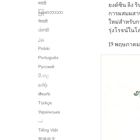
मराठी
ยงด์ซิน ลิง 
မြန်မာဘာသာ
การผสมผสาน
नेपाली
ใหม่สำหรับก
รุ่งโรจน์ในโ
ਪੰਜਾਬੀ
پنجابی
19 พฤษภาคม
Polski
Português
Русский
සිංහල
தமிழ்
తెలుగు
Türkçe
Українська
اُردو
Tiếng Việt
简体中文