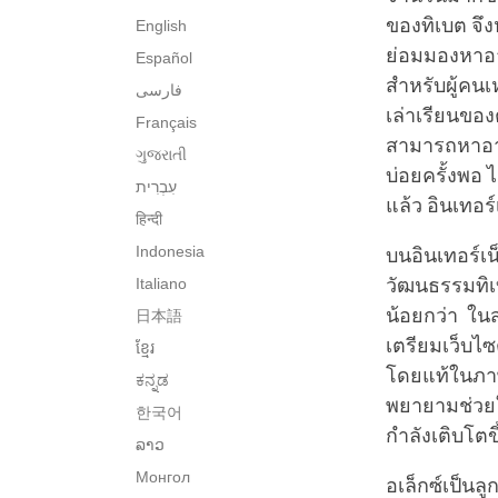
ของทิเบต จึงห
English
ย่อมมองหาอาจ
Español
สำหรับผู้คนเ
فارسی
เล่าเรียนของ
Français
สามารถหาอาจ
ગુજરાતી
บ่อยครั้งพอ 
แล้ว อินเทอร
हिन्दी
Indonesia
บนอินเทอร์เ
Italiano
วัฒนธรรมทิเบ
น้อยกว่า ในส
日本語
เตรียมเว็บไซต
ខ្មែរ
โดยแท้ในภาษ
ಕನ್ನಡ
พยายามช่วยให้
한국어
กำลังเติบโตขึ
ລາວ
Монгол
อเล็กซ์เป็น