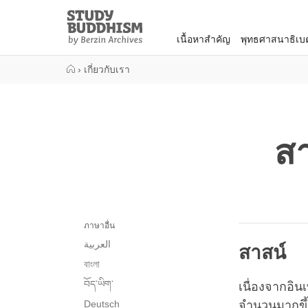
Close
Study
Buddhism
เนื้อหาสำคัญ
พุทธศาสนาธิเบ
Home
›
เกี่ยวกับเรา
สา
ภาษาอื่น
العربية
สาสน์
বাংলা
བོད་ཡིག་
เนื่องจากอิน
Deutsch
จำนวนมากขึ้น