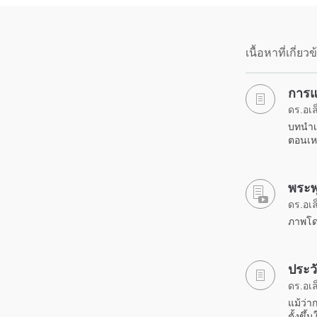
เนื้อหาที่เกี่ยว
การแ
ดร.อเล
บทนำเก
ตอนเห
พระพ
ดร.อเล
ภาพโด
ประว
ดร.อเล
แม้ว่า
ตั้งขึ