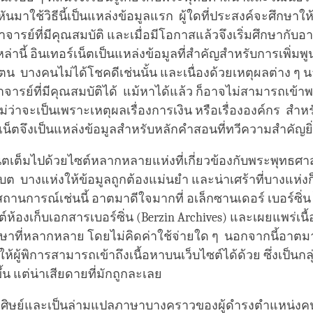
ันมาใช้วิธีนี้เป็นแหล่งข้อมูลแรก ผู้ใดที่ประสงค์จะศึกษาให้ล
ารย์ที่มีคุณสมบัติ และเมื่อมีโอกาสแล้วจึงเริ่มศึกษากับอ
หล่านี้ อินเทอร์เน็ตเป็นแหล่งข้อมูลที่สำคัญสำหรับการเพิ่ม
ตน บางคนไม่ได้โชคดีเช่นนั้น และเนื่องด้วยเหตุผลต่าง ๆ 
ารย์ที่มีคุณสมบัติได้ แม้หาได้แล้ว ก็อาจไม่สามารถเข้า
ไม่ว่าจะเป็นเพราะเหตุผลเรื่องการเงิน หรือเรื่ององค์กร สำ
์เน็ตจึงเป็นแหล่งข้อมูลสำหรับหลักคำสอนที่ทวีความสำคัญยิ่
น็ตเต็มไปด้วยไซต์หลากหลายแห่งที่เกี่ยวข้องกับพระพุทธ
ต บางแห่งให้ข้อมูลถูกต้องแม่นยำ และน่าเศร้าที่บางแห่งก็เ
ถานการณ์เช่นนี้ อาตมาดีใจมากที่ อเล็กซานเดอร์ เบอร์ซิ่น
์ห้องเก็บเอกสารเบอร์ซิ่น (Berzin Archives) และเผยแพร่เนื้
าที่หลากหลาย โดยไม่คิดค่าใช้จ่ายใด ๆ นอกจากนี้อาตมาย
ผู้พิการสามารถเข้าถึงเนื้อหาบนเว็บไซต์ได้ด้วย ซึ่งเป็นกลุ่
้น แต่น่าเสียดายที่มักถูกละเลย
ลูกศิษย์และเป็นล่ามแปลภาษาบางคราวของผู้ดำรงตำแหน่ง