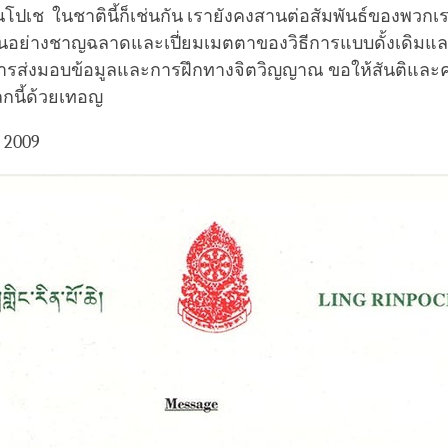
รินโปเช ในชาตินี้ก็เช่นกัน เรายังคงสานต่อสัมพันธ์ของพวกเ
อย่างชาญฉลาดและเปี่ยมเมตตาของวิธีการแบบดั้งเดิมแ
ารส่งมอบข้อมูลและการฝึกทางจิตวิญญาณ ขอให้สันติและ
ลกนี้ด้วยเทอญ
 2009