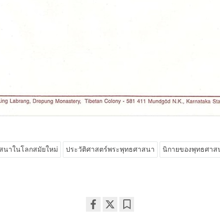
สนาในโลกสมัยใหม่
ประวัติศาสตร์พระพุทธศาสนา
นิกายของพุทธศาส
Share
Bookmark