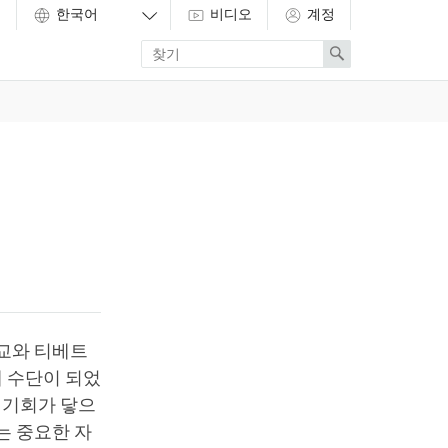
비디오
계정
Enter
Search
search
term
불교와 티베트
째 수단이 되었
 기회가 닿으
는 중요한 자