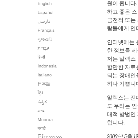
원이 됩니다.
English
하고 좋은 스
Español
금전적 또는 
فارسی
람들에게 인터
Français
ગુજરાતી
인터넷에는 불
한 정보를 
हिन्दी
저는 알렉스
Indonesia
할만한 자료를
Italiano
되는 장애인들
히나 기쁩니
日本語
ខ្មែរ
알렉스는 전
ಕನ್ನಡ
도 우리는 
ລາວ
대적 방법인
Монгол
합니다.
मराठी
2009년 5월 1
မြန်မာဘာသာ