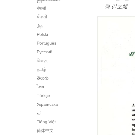
링 린포체
नेपाली
ਪੰਜਾਬੀ
پنجابی
Polski
Português
Русский
සිංහල
தமிழ்
తెలుగు
ไทย
Türkçe
Українська
اُردو
Tiếng Việt
简体中文