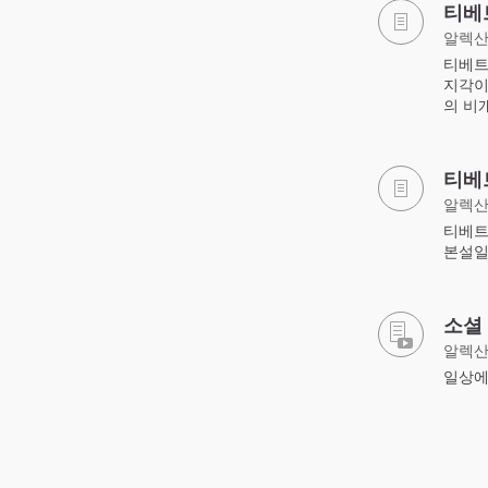
티베
알렉산
티베트
지각이
의 비
티베
알렉산
티베트
본설일
소셜
알렉산
일상에서