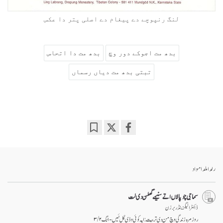
لنگ رنپوچے دے پیغام دے اصلی پتر دا عکس
بدھ مت اجوکے دور وچ
بدھ مت دا اتحاس
تبتی بدھ مت دیاں رسماں
Bookmark
Share
on
facebook
رلدا ملدا مواد
سماجی چوپالاں اتے سنیہے گھلن دی لت
ڈاکٹر الیگزینڈر برزن
روز مرہ زندگی وچ من دی تربیت: ایہ کوئی وڈی گل نئیں - انگ ۲ / ۳