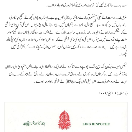
مت بارے جانکاری لین لئی انٹرنیٹ ہور وی چوکھا ضروری ہو جاوندا اے۔
انٹرنیٹ بدھ مت اتے تبتی سنسکرتی بارے سائیٹاں نال بھریا پیا ہے۔ ایہناں وچوں کجھ تے صحیح جانکاری
دیندیاں نیں، پر کجھ ہور، بد قسمتی نال، بھروسے جوگیاں نئیں۔ ایہو جئے حال وچ، مینوں ایس گل توں بڑی خوشی
ہے کہ ایلیکس برزن نے ذخیرہ برزن دی ویب سائیٹ بنائی اے، اتے ایس اوپر اوہ کئی زباناں وچ صحیح مواد
مفت پئے ونڈدے نیں۔ مینوں ایس گل دی وی بڑی خوشی اے کہ اوہ ایس مواد نوں معذور لوکاں دی پوہنچ ہیٹھ
وی لیا رہے نیں – ایہ اوہ ودھدے ہوۓ لوک نیں جنہاں نوں، افسوس نال کہنا پیندا اے، کہ اکثر کوئی نئیں
پُچھدا۔
الیکس میرے پُرکھے یونگدزین لنگ رنپوچے دے شاگرد اتے کدی کدار التھاؤ وی رہئے۔ ایس جنم وچ وی ساڈا ایہ
جوڑ قائم ہے۔ میں دعا کرناں کہ جانکاری اتے روحانی تربیت نوں ودھان والے روائتی اتے اجوکے ولاں دی
سرت اتے دردمندی دے ایس میل توں جگ وچ شانتی اتے خوشی دا وادھا ہووے۔
(دستخط) ۱۹/مئی/۲۰۰۹