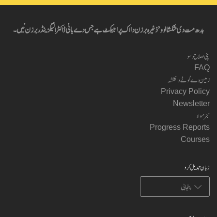
بدھ مت دی شکشا لوو’ ذخیرہ برزن دا اک پراجیکٹ ہے جس دے بانی ڈاکٹر الیگزینڈر برزن نیں۔
اپنی صلاح دسو
FAQ
زمین دے ٹوٹے دا نقشہ
Privacy Policy
Newsletter
سجر مواد
Progress Reports
Courses
زبان تبدیل کرو