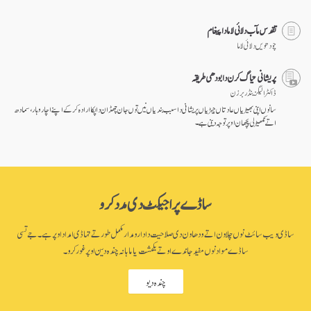
تقدس مآب دلائی لاما دا پیغام
چودھویں دلائی لاما
پریشانی تیاگ کرن دا بودھی طریقہ
ڈاکٹر الیگزینڈر برزن
سانوں اپنی بھیڑیاں عادتاں جیہڑیاں پریشانی دا سبب بندیاں نیں توں جان چھڈان دا پکا ارادہ کر کے اپنے اچار وہار، سمادھ
اتے نکھیڑلی پچھان اوپر توجہ دینی ہے۔
ساڈے پراجیکٹ دی مدد کرو
ساڈی ویب سائٹ نوں چلاون اتے ودھاون دی صلاحیت دا دارومدار مکمل طور تے تہاڈی امداد اوپر ہے۔ جے تسی
ساڈے مواد نوں مفید جاندے او تے یکمشت یا ماہانہ چندہ دین اوپر غور کرو۔
چندہ دیو