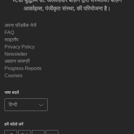
स्टडी बुद्धिज़्म डा. अलेक्ज़ेंडर बर्ज़िन द्वारा संस्थापित बर्ज़िन
आर्काइव्स, पंजीकृत संस्था, की परियोजना है।
अपना फीडबैक भेजें
FAQ
साइटमैप
Privacy Policy
Newsletter
अद्यतन सामग्री
Progress Reports
Courses
भाषा बदलें
हमें फॉलो करें
on
on
on
on