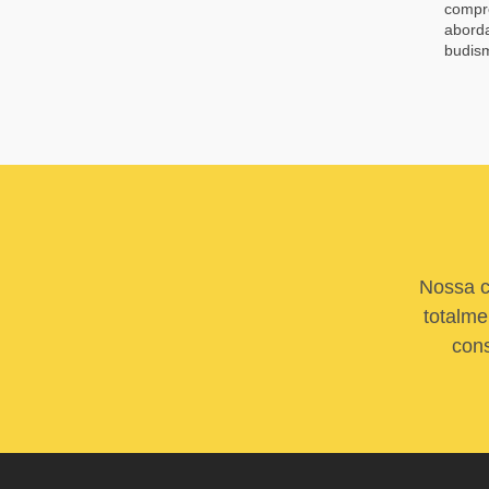
compre
aborda
budism
Nossa c
totalme
cons