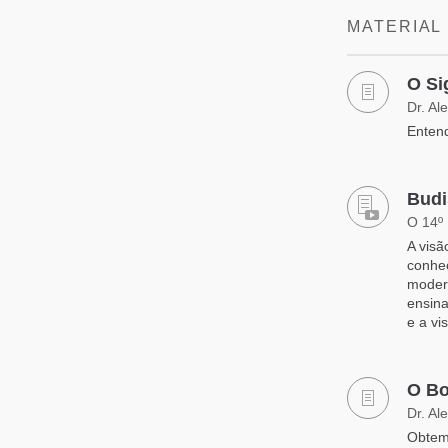
MATERIAL
O Si
Dr. Al
Entend
Budi
O 14º
A visã
conhe
moder
ensina
e a vi
O Bo
Dr. Al
Obtem