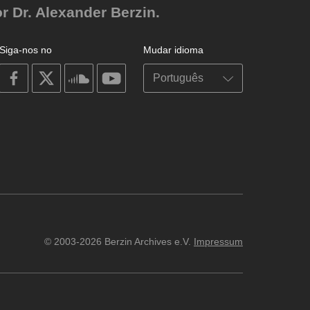
r Dr. Alexander Berzin.
Siga-nos no
Mudar idioma
on
on
on
on
facebook
X
soundcloud
youtube
© 2003-2026 Berzin Archives e.V.
Impressum