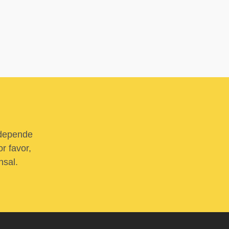
 depende
r favor,
nsal.