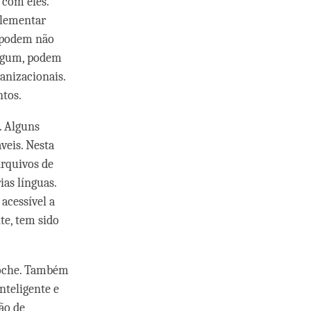
 com eles.
plementar
, podem não
algum, podem
ganizacionais.
ntos.
. Alguns
veis. Nesta
Arquivos de
ias línguas.
acessível a
te, tem sido
poche. Também
nteligente e
ão de