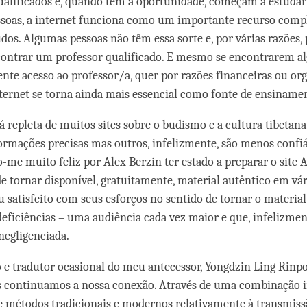
ualificados e, quando têm a oportunidade, começam a estudar
essoas, a internet funciona como um importante recurso com
udos. Algumas pessoas não têm essa sorte e, por várias razões
contrar um professor qualificado. E mesmo se encontrarem 
iente acesso ao professor/a, quer por razões financeiras ou or
internet se torna ainda mais essencial como fonte de ensiname
á repleta de muitos sites sobre o budismo e a cultura tibetana
rmações precisas mas outros, infelizmente, são menos confiá
o-me muito feliz por Alex Berzin ter estado a preparar o site 
de tornar disponível, gratuitamente, material autêntico em vár
satisfeito com seus esforços no sentido de tornar o material 
eficiências – uma audiência cada vez maior e que, infelizmen
negligenciada.
o e tradutor ocasional do meu antecessor, Yongdzin Ling Rin
s continuamos a nossa conexão. Através de uma combinação i
 métodos tradicionais e modernos relativamente à transmiss