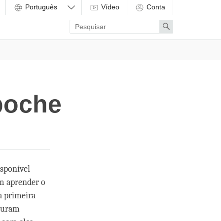
Vídeo
Conta
Enter
Search
search
term
poche
isponível
em aprender o
a primeira
ocuram