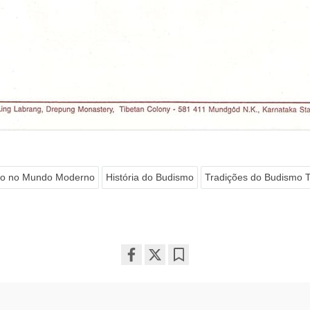
o no Mundo Moderno
História do Budismo
Tradições do Budismo T
Share
Bookmark
on
facebook