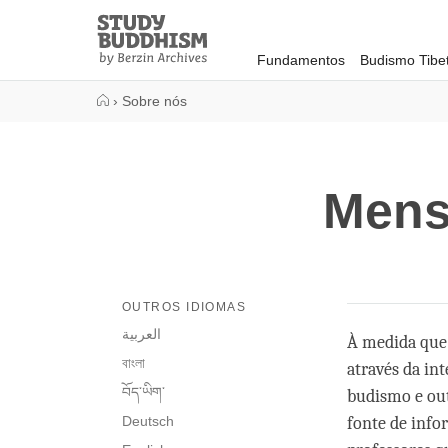
Close
Study
Buddhism
Fundamentos
Budismo Tibe
Home
›
Sobre nós
Mens
OUTROS IDIOMAS
العربية
À medida que 
বাংলা
através da in
བོད་ཡིག་
budismo e out
Deutsch
fonte de info