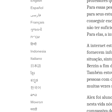
professores q
English
Para essas p
Español
para seus est
فارسی
conseguir en
Français
não ter sufic
ગુજરાતી
Para elas, a 
हिन्दी
A internet est
Indonesia
fornecem info
Italiano
situação, sint
Berzin a fim 
日本語
Também estou 
ខ្មែរ
pessoas com d
ಕನ್ನಡ
muitas vezes 
한국어
ລາວ
Alex foi alun
Монгол
nesta vida nó
मराठी
compassiva de