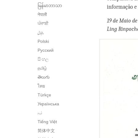
မြန်မာဘာသာ
informação e 
नेपाली
19 de Maio de
ਪੰਜਾਬੀ
Ling Rinpoch
پنجابی
Polski
Русский
සිංහල
தமிழ்
తెలుగు
ไทย
Türkçe
Українська
اُردو
Tiếng Việt
简体中文