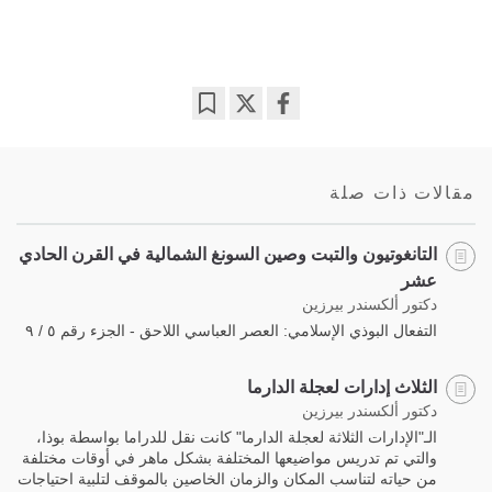
Bookmark
Share
on
facebook
مقالات ذات صلة
التانغوتيون والتبت وصين السونغ الشمالية في القرن الحادي
عشر
دكتور ألكسندر بيرزين
التفعال البوذي الإسلامي: العصر العباسي اللاحق - الجزء رقم ٥ / ٩
الثلاث إدارات لعجلة الدارما
دكتور ألكسندر بيرزين
الـ"الإدارات الثلاثة لعجلة الدارما" كانت نقل للدراما بواسطة بوذا،
والتي تم تدريس مواضيعها المختلفة بشكل ماهر في أوقات مختلفة
من حياته لتناسب المكان والزمان الخاصين بالموقف لتلبية احتياجات