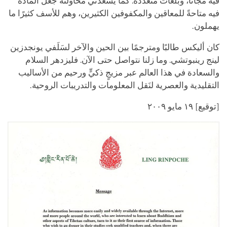
فيه مجَّانًا، وبلغات متعددة. كما يُسعدني محاولته جعل المادة
فيه متاحةً للمعاقين والمكفوفين الكثيرين، وهم للأسف كثيرًا ما
يهملون.
كان أليكس طالبًا ومترجمًا بين الحين والآخر لسَلَفي يونجدزين
لينج رينبوتشي. وما زلنا نتواصل حتى الآن. فليزدهر السلام
والسعادة في هذا العالم عبر مزيجٍ ذكيٍّ ورحيم من الأساليب
التقليدية والعصرية لنَقل المعلومات والتدريبات الروحية.
[توقيع] ١٩ مايو ٢٠٠٩