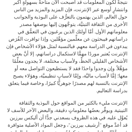
نتيجةً لكون المعلومات قد أصبحت الآن متاحةً بسهولةٍ أكبر
وانتشارٍ أوسع عبر الإنترنت، فإن المزيد والمزيد من الناس
حول العالم، الذين يهتمون بالتعرُّف على البوذية والجوانب
الأخرى من الثقافة التبتيَّة، يتوجَّهون إليها بوصفها مصدر
معلوماتهم الأول. أمَّا أولئك الذين يرغبون في التعمُّق في
دراساتهم فيبحثون عن معلِّمين مؤهَّلين، وإذا توافرت الفُرَص
يبدءون في الدراسة معهم. فبالنسبة لمثل هؤلاء الأشخاص فإن
الإنترنت يُعتبر موردًا مهمًّا لاستكمال دراساتهم، إلا أنَّ بعض
الأشخاص القليلي الحظِّ، ولأسباب مختلفة، لا يجدون معلِّمًا
مؤهَّلاً. وإن وجدوا واحدًا فقد لا يستطيعون التواصل معه أو
معها؛ إمًّا لأسباب ماليَّة، وإمَّا لأسبابٍ تنظيميَّة، وهؤلاء يصبح
الإنترنت بالنسبة لهم مصدرًا جوهريًّا كبيرًا، وخاصة فيما يتعلق
بدراسة التعاليم.
الإنترنت مليء بالكثير من المواقع حول البوذية والثقافة
التيبتية. ويوفِّر بعضُها معلوماتٍ دقيقة، والبعض الآخر للأسف لا
يُعوَّل عليه. في هذه الظروف يسعدني جدًّا أن أليكس بيرزين
قد أعدَّ موقع "أرشيف بيرزين"، وجعل المواد الأصلية متوافرة