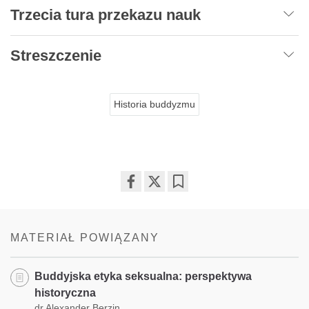
Trzecia tura przekazu nauk
Streszczenie
Historia buddyzmu
Share
Bookmark
on
facebook
MATERIAŁ POWIĄZANY
Buddyjska etyka seksualna: perspektywa
historyczna
dr Alexander Berzin