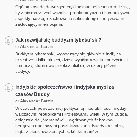
Ogólną zasadą dotyczącą etyki seksualnej jest staranie się,
by zminimalizować wszelkie problematyczne i kompulsywne
aspekty naszego zachowania seksualnego, motywowane
zakłócającymi emocjami.
Jak rozwijał się buddyzm tybetański?
dr Alexander Berzin
Buddyzm tybetański, wywodzący się głównie z Indii, na
przestrzeni kilku stuleci, dzięki wysiłkom wielu nauczycieli i
tłumaczy, stopniowo przekształcił się w cztery główne
tradycje.
Indyjskie społeczeństwo i indyjska myśl za
czasów Buddy
dr Alexander Berzin
W czasach powszechnej politycznej niestabilności między
walczącymi republikami i królestwami, wielu, w tym Budda,
dołączało do „śramanów” – wędrownych żebraków
będących duchowymi poszukiwaczami. Buddyzm stał się
piątą z pięciu ówczesnych szkół śramanów.