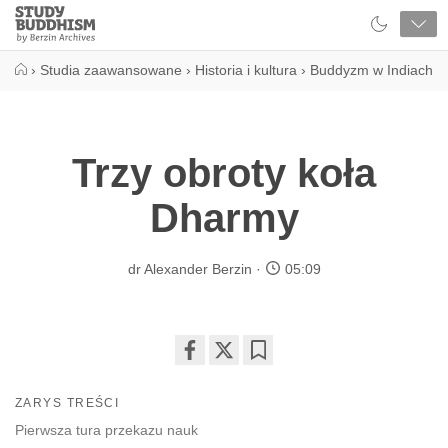
Close
Study
Buddhism
Home
›
Studia zaawansowane
›
Historia i kultura
›
Buddyzm w Indiach
Trzy obroty koła
Dharmy
dr Alexander Berzin
05:09
Share
Bookmark
on
ZARYS TREŚCI
facebook
Pierwsza tura przekazu nauk