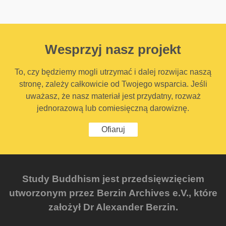
Wesprzyj nasz projekt
To, czy będziemy mogli utrzymać i dalej rozwijac naszą
stronę, zależy całkowicie od Twojego wsparcia. Jeśli
uważasz, że nasz materiał jest przydatny, rozważ
jednorazową lub comiesięczną darowiznę.
Ofiaruj
Study Buddhism jest przedsięwzięciem
utworzonym przez Berzin Archives e.V., które
założył Dr Alexander Berzin.