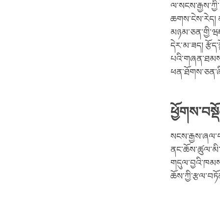
ལ་སངས་རྒྱས་ཀྱ
ཆགས་ངེས་རེད། 
མཉམ་ཅན་གྱི་ཝཇ
དེར་མ་ཟད། རྩོད་
པའི་གཞན་ཐམས་ཅ
ཕན་ཐོགས་ཅན་ཞི
ཕྱོགས་བསྡ
སངས་རྒྱས་ཞལ་བ
ནང་ཆོས་ཚུལ་མི
གདུལ་བྱའི་ཁམ
ཆོས་ཀྱི་རྩལ་བ