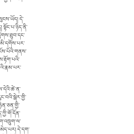
ུངས་ཡོད། དེ་
སྟོང་པ་ཉིད་ནི་
་ཚུགས་ཐུབ་དང་
ས་མི་དགོས་པར་
དངོས་པོའི་གནས་
རྟོག་པའི་
ི་རྣམ་པར་
་དེའི་ཚེ་ན་
བའི་སྒེར་གྱི་
ེན་ཅན་གྱི་
ྱི་གོ་དོན་
ག་འཁྲུག་ལ་
ུ་མེད་པར། དེ་དག་