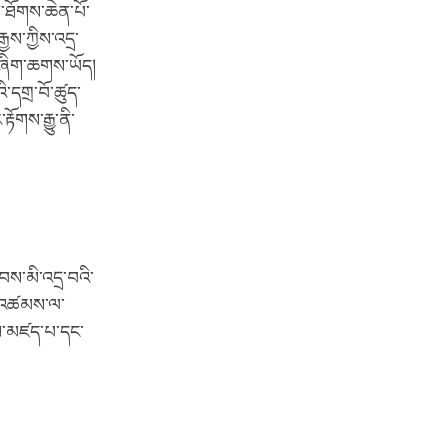
་ཐོགས་ཆེན་པོ་
ས་ཀྱིས་འདྲ་
ན་ཞིག་ཆགས་ཡོད།
ི་དགྲ་བོ་ཚུད་
གས་རྒྱུ་ནི་
ས་མི་འདྲ་བའི་
ང་འཚམས་ལ་
ས་མཛད་པ་དང་