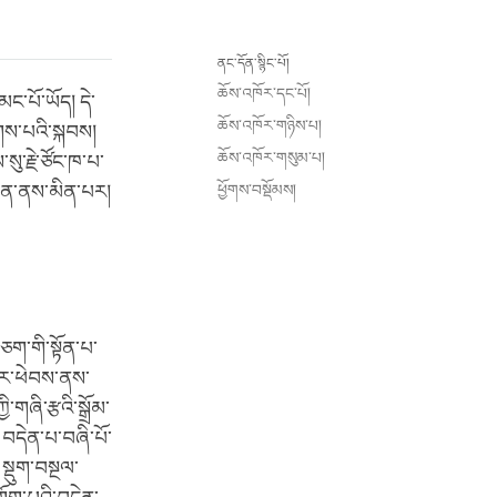
ནང་དོན་སྙིང་པོ།
ཆོས་འཁོར་དང་པོ།
ང་པོ་ཡོད། དེ་
ཆོས་འཁོར་གཉིས་པ།
ུགས་པའི་སྐབས།
ཆོས་འཁོར་གསུམ་པ།
སུ་རྗེ་ཙོང་ཁ་པ་
སྟུན་ནས་མིན་པར།
ཕྱོགས་བསྡོམས།
ཅག་གི་སྟོན་པ་
དེར་ཕེབས་ནས་
་གཞི་རྩའི་སྒྲོམ་
བདེན་པ་བཞི་པོ་
 སྡུག་བསྔལ་