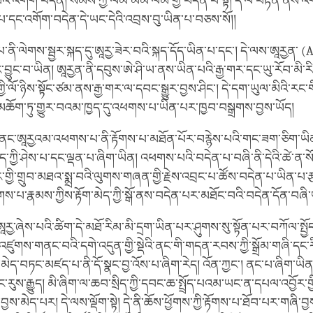
འི་འགོག་བདེན། སེམས་ཀྱི་ལམ་མམ་ལམ་གྱི་བདེན་པ་སྟེ། དེ་ལ་བརྟེན་ནས་འ
་པ་དང་འགོག་བདེན་དེ་ཡང་དེའི་འབྲས་བུ་ཡིན་པ་བཅས་སོ།།
ི་ལེགས་སྦྱར་སྐད་དུ་ཨཱརྱ་ཟེར་བའི་སྐད་དོད་ཡིན་པ་དང་། དེ་ལས་ཨཱརྱན་ (
་བྱུང་བ་ཡིན། ཨཱརྱན་ནི་དབུས་ཨེ་ཤི་ཡ་ནས་ཡིན་པའི་རྒྱ་གར་དང་ཡུ་རོབ་མི
ོན་གྱི་ལོ་ཉིས་སྟོང་ཙམ་ནས་རྒྱ་གར་ལ་དབང་སྒྱུར་བྱས་ཤིང་། དེ་དག་ཡུལ་མིའི་རང
ཆོག་ཏུ་གྱུར་བའམ་ཁྱད་དུ་འཕགས་པ་ཡིན་པར་ཁྱབ་བསྒྲགས་བྱས་ཡོད།
ི་ནང་ཨཱརྱའམ་འཕགས་པ་ནི་རྟོགས་པ་མཐོན་པོར་བརྙེས་པའི་གང་ཟག་ཅིག་ཡི
ེད་ཀྱི་ཤེས་པ་དང་ལྡན་པ་ཞིག་ཡིན། འཕགས་པའི་བདེན་པ་བཞི་ནི་དེའི་ཚེ་ན་སོ་
་གྱི་གྲུབ་མཐའ་སྨྲ་བའི་ལུགས་གཞན་གྱི་རྗེས་འབྲང་པ་ཚོས་བདེན་པ་ཡིན་པ་
་པ་རྣམས་ཀྱིས་རྟོག་མེད་ཀྱི་སྒོ་ནས་བདེན་པར་མཐོང་བའི་བདེན་དོན་བཞི་
ཨཱརྱ་ཞེས་པའི་ཚིག་དེ་མཐོ་རིམ་མི་དྲག་ཡིན་པར་ཤུགས་སུ་སྟོན་པར་བཀོལ་སྤ
འཛུགས་གནང་བའི་དགེ་འདུན་གྱི་སྡེའི་ནང་གི་གདན་རབས་ཀྱི་སྒྲོམ་གཞི་དང་ར
མེད་བཏང་མཛད་པ་ནི་དོ་སྣང་བྱ་འོས་པ་ཞིག་རེད། འོན་ཀྱང་། ནང་པ་ཞིག་ཡིན་
་རུས་རྒྱུད། མི་ཞིག་ལ་ཆབ་སྲིད་ཀྱི་དབང་ཆ་སྤྲོད་པའམ་ཡང་ན་དཔལ་འབྱོར་ག
ས་མེད་པར། དེ་ལས་ལྡོག་སྟེ། དེ་ནི་ཆོས་ཕྱོགས་ཀྱི་རྟོགས་པ་ཐོབ་པར་གཞི་བྱ