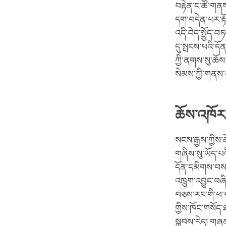
བརྟེན་ང་ཚོ་གནས་
དག་བདེན་པར་རྟ
འདི་བེད་སྤྱོད་
དུ་སྤངས་པའི་དོ
ཀྱི་ནགས་སུ་ཆོས་
སེམས་ཀྱི་གནས་
ཆོས་འཁོར
སངས་རྒྱས་ཀྱིས་ཆ
གཞིས་སུ་ཡོད་པའི
དོན་དམིགས་བསལ་
འཁྲུག་འབྱུང་བཞ
བཅས་རང་གི་ཕ་བཙོ
གྱིས་ཁོང་གསོད་
སྐབས་རེད། གཞན་