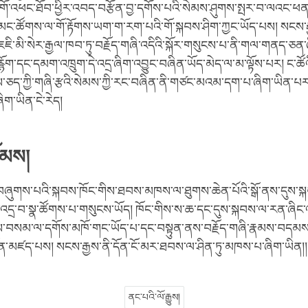
ི་གོ་འཕང་ཐོབ་ཕྱིར་འབད་བརྩོན་བྱ་དགོས་པའི་སེམས་ཤུགས་སྤར་བ་ལའང་ཕན
མང་ཚོགས་ལ་གོ་རྟོགས་ཡག་ག་རག་པའི་གོ་སྐབས་ཤིག་ཀྱང་ཡོད་པས། སངས་རྒྱ
ཇི་མི་སེར་རྒྱལ་ཁབ་ཏུ་བརྗོད་གཞི་འདིའི་སྐོར་གསུངས་པ་ནི་གལ་གནད་ཅ
རྙོག་དང་དམག་འཁྲུག་དེ་འདྲ་ཞིག་འབྱུང་བཞིན་ཡོད་མེད་ལ་མ་ལྟོས་པར། ང་ཚོའ
ད་ཀྱི་གཞི་རྩའི་སེམས་ཀྱི་རང་བཞིན་ནི་གཙང་མའམ་དག་པ་ཞིག་ཡིན་པར་རྟོ
ག་ཡིན་ངེ་རེད།
ོམས།
ཞུགས་པའི་སྐབས་ཁོང་གིས་ཐབས་མཁས་ལ་ཐུགས་ཆེན་པོའི་སྒོ་ནས་དུས་སྐབ
་འདྲ་བ་སྣ་ཚོགས་པ་གསུངས་ཡོད། ཁོང་གིས་ས་ཆ་དང་དུས་སྐབས་ལ་རན་ཞི
ས་བསམ་ལ་དགོས་མཁོ་གང་ཡོད་པ་དང་བསྟུན་ནས་བརྗོད་གཞི་རྣམས་བདམ
ཏོན་མཛད་པས། སངས་རྒྱས་ནི་དོན་ངོ་མར་ཐབས་ལ་ཤིན་ཏུ་མཁས་པ་ཞིག་ཡིན།།
ནང་པའི་ལོ་རྒྱུས།