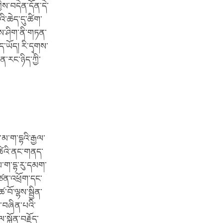
ིས་བདེན་དོན་དེ་
་ཆེད་དུ་ཚིག་
མས་ཤིག་ནི་གཏན་
ད་ཡོད། རི་དྭགས་
ན་རང་ཉིད་ཀྱི་
མ་ག་དྷའི་རྒྱལ་
ུ་ཚེའི་ནང་གནད་
མ་ག་དྷ་རུ་དམག་
བཙན་འཕྲོག་དང་
་བོ་ལྷས་སྦྱིན་
ད་བཞིན་པའི་
ྐྱོན་བརྗོད་