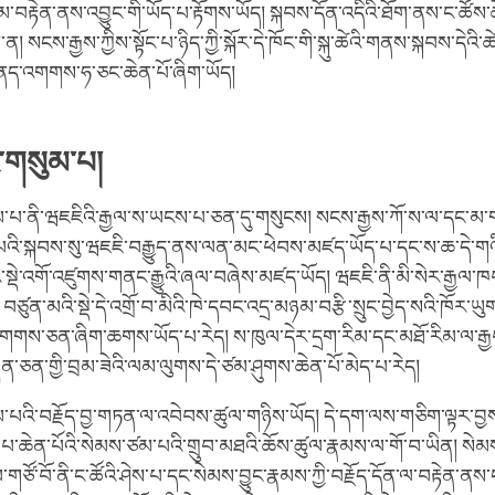
ན་དུ་མ་བརྟེན་ནས་འབྱུང་གི་ཡོད་པ་རྟོགས་ཡོད། སྐབས་དོན་འདིའི་ཐོག་ནས་ང་ཚོས
 སངས་རྒྱས་ཀྱིས་སྟོང་པ་ཉིད་ཀྱི་སྐོར་དེ་ཁོང་གི་སྐུ་ཚེའི་གནས་སྐབས་དེའི
གནད་འགགས་ཧ་ཅང་ཆེན་པོ་ཞིག་ཡོད།
་གསུམ་པ།
་པ་ནི་ཝཇཇིའི་རྒྱལ་ས་ཡངས་པ་ཅན་དུ་གསུངས། སངས་རྒྱས་ཀོ་ས་ལ་དང་མ་ག
འི་སྐབས་སུ་ཝཇཇི་བརྒྱུད་ནས་ལན་མང་ཕེབས་མཛད་ཡོད་པ་དང་ས་ཆ་དེ་གའ
ྡེ་འགོ་འཛུགས་གནང་རྒྱུའི་ཞལ་བཞེས་མཛད་ཡོད། ཝཇཇི་ནི་མི་སེར་རྒྱལ་ཁབ་ས
བཙུན་མའི་སྡེ་དེ་འགྲོ་བ་མིའི་ཁེ་དབང་འདྲ་མཉམ་བརྩི་སྲུང་བྱེད་སའི་ཁོར་ཡུག
ས་ཅན་ཞིག་ཆགས་ཡོད་པ་རེད། ས་ཁུལ་དེར་དྲག་རིམ་དང་མཐོ་རིམ་ལ་རྒྱབ་ས
ན་ཅན་གྱི་བྲམ་ཟེའི་ལམ་ལུགས་དེ་ཙམ་ཤུགས་ཆེན་པོ་མེད་པ་རེད།
་པའི་བརྗོད་བྱ་གཏན་ལ་འབེབས་ཚུལ་གཉིས་ཡོད། དེ་དག་ལས་གཅིག་ལྟར་བྱས
་པ་ཆེན་པོའི་སེམས་ཙམ་པའི་གྲུབ་མཐའི་ཆོས་ཚུལ་རྣམས་ལ་གོ་བ་ཡིན། སེམ
གཙོ་བོ་ནི་ང་ཚོའི་ཤེས་པ་དང་སེམས་བྱུང་རྣམས་ཀྱི་བརྗོད་དོན་ལ་བརྟེན་ནས་ང