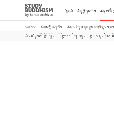
Close
Study
Buddhism
སྙིང་པོ།
བོད་ཀྱི་ནང་ཆོས།
ཚད་མཐོའི་སླ
Home
ལམ་རིམ།
སེམས་ཀྱི་ཚན་རིག
ཆོས་མངོན་པ་དང་གྲུབ་མཐའི་རྣམ་གཞ
›
ཚད་མཐོའི་སློབ་སྦྱོང་།
›
ལོ་རྒྱུས་དང་རིག་གཞུང་།
›
རྒྱ་གར་ནང་གི་ནང་ཆ