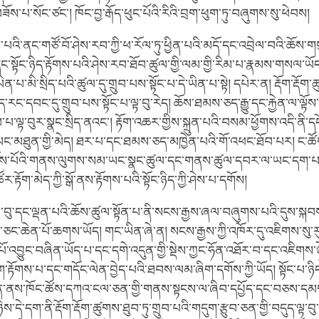
་པ་སོང་ཙང་། ཁོང་བྱ་རྒོད་ཕུང་པོའི་རིའི་བྲག་ཕུག་ཏུ་བཞུགས་སུ་ཕེབས།
པའི་ནང་གཙོ་བོ་ཤེས་རབ་ཀྱི་ཕ་རོལ་ཏུ་ཕྱིན་པའི་མདོ་དང་འབྲེལ་བའི་ཆོས་གས
ང་སྟོང་ཉིད་རྟོགས་པའི་ཤེས་རབ་ཐོབ་ཚུལ་གྱི་ལམ་གྱི་རིམ་པ་རྣམས་གསལ་ཡོད། 
་པ་མི་སྲིད་པའི་ཚུལ་དུ་གྲུབ་པས་སྟོང་པ་དེ་ཡིན་པ་སྟེ། དཔེར་ན། རྡོག་རྡོག
རང་དབང་དུ་གྲུབ་པས་སྟོང་པ་ལྟ་བུ་རེད། ཆོས་ཐམས་ཅད་རྒྱུ་དང་རྐྱེན་ལ་ལྟོ
་པ་ལྟ་བུར་སྣང་སྲིད་ནའང་། རྟོག་འཆར་གྱིས་སྐྲུན་པའི་བསམ་ཕྱོགས་འདི་ནི་
་མཐུན་གྱི་མེད། ཐར་པ་དང་ཐམས་ཅད་མཁྱེན་པའི་གོ་འཕང་ཐོབ་པར། ང་ཚོས་
ངོས་པོའི་གནས་ལུགས་སམ་ཡང་སྣང་ཚུལ་དང་གནས་ཚུལ་དབར་ལ་ཡང་དག་པའ
ར་རྟོག་མེད་ཀྱི་སྒོ་ནས་རྟོགས་པའི་སྟོང་ཉིད་ཀྱི་ཤེས་པ་དགོས།
ལྟ་བུ་དང་ལྡན་པའི་ཆོས་ཚུལ་སྟོན་པ་ནི་སངས་རྒྱས་ཞལ་བཞུགས་པའི་དུས་སྐབས
ཆེན་པོ་ཆགས་ཡོད། གང་ཡིན་ཞེ་ན། སངས་རྒྱས་ཀྱི་འཁོར་དུ་འཇིགས་སུ་རུང་
འབྱུང་བཞིན་ཡོད་པ་དང་དགེ་འདུན་གྱི་སྡེས་ཀྱང་ཧོན་འཐོར་བ་དང་འཇིགས་ཉ
རྟོགས་པ་དང་གདོང་ལེན་བྱེད་པའི་ཐབས་ལམ་ཞིག་དགོས་ཀྱི་ཡོད། སྟོང་པ་ཉིད་ཀ
ེན་ནས་ཁོང་ཚོས་དཀའ་ངལ་ཅན་གྱི་གནས་སྟངས་ལ་ཞིབ་དཔྱོད་དང་བཅས་དམ
ེས་དེ་དག་ནི་རྡོག་རྡོག་ཚུགས་ཐུབ་ཏུ་གྲུབ་པའི་གདུག་རྩུབ་ཅན་གྱི་བདུད་ལྟ་བ