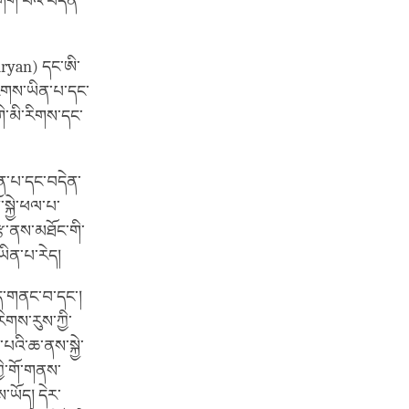
གོག་པའི་བདེན་
Aryan) དང་ཨི་
་རིགས་ཡིན་པ་དང་
་གི་མི་རིགས་དང་
ན་པ་དང་བདེན་
སྐྱེ་ཕལ་པ་
རྩ་ནས་མཐོང་གི་
ཡིན་པ་རེད།
ྱོད་གནང་བ་དང་།
ིགས་རུས་ཀྱི་
པའི་ཆ་ནས་སྐྱེ་
ྱི་གོ་གནས་
ས་ཡོད། དེར་