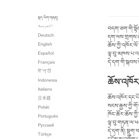
སྐད་ཡིག་གཞན།
العربية
བདག་ཅག་གི་སྟོན
Deutsch
དག་ལས་གྲགས་ཆེ
English
ཆོས་ཀྱི་འཁོར་ལོ
Español
ལྟ་བུ་མཁས་པ་འག
དེ་དག་གི་སྐབས་
Français
हिन्दी
ཆོས་འཁོར་
Indonesia
Italiano
ཆོས་འཁོར་དང་པོ
日本語
སངས་རྒྱས་ཀྱི་ག
Polski
ཁོང་ཚོར་ཆོས་ཀྱི
Português
ལྟ་བུ་གཏན་ལ་ཕ
Русский
དེ་དག་ནི། སྡུག་
Türkçe