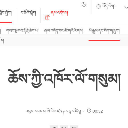
ོབ་སྦྱོང་།
ང་ཚོའི་སྐོར།
ཞལ་འདེབས།
ག
གསང་སྔགས་རྡོ་རྗེ་ཐེག་པ།
ཞལ་འདོན་དང་ཆོ་གའི་རིགས།
ལོ་རྒྱུས་དང་རིག་གཞུང་།
ོས།
ཆོས་ཀྱི་འཁོར་ལོ་གསུམ།
འབུམ་རམས་པ་ཨེ་ལེག་ཛན་ཌར་བྷར་ཛིན།
00:32