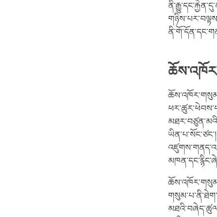
ནི་རྒྱུ་དང་རྐྱེ
གཉིས་པར་བལྟས་ན།
ནི་གོ་དོན་དང་
ཆོས་འཁོར
ཆོས་འཁོར་གསུམ
ཕར་ཚུར་ཕེབས་པ
མཐར་བཙུན་མའི་ས
ཡིན་པ་སོང་ཙང་། 
འཛུགས་གནད་འགག
མཁན་དང་རྙིང་ཞེ
ཆོས་འཁོར་གསུམ
གསུམ་པ་ནི་ཐེག
མཐའི་བཞེད་ཚུལ་