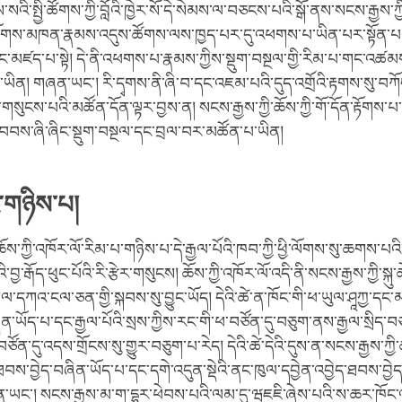
སའི་སྤྱི་ཚོགས་ཀྱི་བློའི་ཁྱེར་སོ་དེ་སེམས་ལ་བཅངས་པའི་སྒོ་ནས་སངས་རྒྱས་ཀྱ
ོགས་མཁན་རྣམས་འདུས་ཚོགས་ལས་ཁྱད་པར་དུ་འཕགས་པ་ཡིན་པར་སྟོན་པའི
བཏང་མཛད་པ་སྟེ། དེ་ནི་འཕགས་པ་རྣམས་ཀྱིས་སྡུག་བསྔལ་གྱི་རིམ་པ་གང་འཚ
ན་ཡིན། གཞན་ཡང་། རི་དྭགས་ནི་ཞི་བ་དང་འཇམ་པའི་དུད་འགྲོའི་རྟགས་སུ་བཀོ
གསུངས་པའི་མཚོན་དོན་ལྟར་བྱས་ན། སངས་རྒྱས་ཀྱི་ཆོས་ཀྱི་གོ་དོན་རྟོགས་པ་
བབས་ཞི་ཞིང་སྡུག་བསྔལ་དང་བྲལ་བར་མཚོན་པ་ཡིན།
་གཉིས་པ།
ོས་ཀྱི་འཁོར་ལོ་རིམ་པ་གཉིས་པ་དེ་རྒྱལ་པོའི་ཁབ་ཀྱི་ཕྱི་ལོགས་སུ་ཆགས་པའི་
་བྱ་རྒོད་ཕུང་པོའི་རི་རྩེར་གསུངས། ཆོས་ཀྱི་འཁོར་ལོ་འདི་ནི་སངས་རྒྱས་ཀྱི་སྐ
དཀའ་ངལ་ཅན་གྱི་སྐབས་སུ་བྱུང་ཡོད། དེའི་ཚེ་ན་ཁོང་གི་ཕ་ཡུལ་ཤཱཀྱ་དང་
ིན་ཡོད་པ་དང་རྒྱལ་པོའི་སྲས་ཀྱིས་རང་གི་ཕ་བཙོན་དུ་བཅུག་ནས་རྒྱལ་སྲིད་
ན་དུ་འདས་གྲོངས་སུ་གྱུར་བཅུག་པ་རེད། དེའི་ཚེ་དེའི་དུས་ན་སངས་རྒྱས་ཀྱི་ཚ
ཐབས་བྱེད་བཞིན་ཡོད་པ་དང་དགེ་འདུན་སྡེའི་ནང་ཁུལ་དབྱེན་འབྱེད་ཐབས་བྱེ
ཡང་། སངས་རྒྱས་མ་ག་དྷར་ཕེབས་པའི་ལམ་དུ་ཝཇཇི་ཞེས་པའི་ས་ཆར་ཁོང་ལ་ས