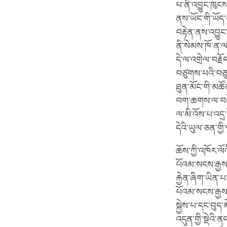
པ་ནི་འབྱུང་ཁུང
ནས་ཡོང་གི་ཡོད་
བརྟེན་ནས་འབྱུང
ནི་སེམས་ཁོ་ན་ལ
དེ་ལ་འགྲེལ་བརྗ
བཙུགས་པའི་བཙུ
ཐུན་མོང་གི་མཚོ
བག་ཆགས་ལ་བརྟེན
ལ་མི་འོས་པ་འདྲ
དེའི་ཡུལ་ཅན་གྱ
ཆོས་ཀྱི་འཁོར་ལ
པོའམ་སངས་རྒྱས་
རྐྱེན་ཞིག་ཡིན་པ
པོའམ་སངས་རྒྱས
སྐྱེས་པ་དང་བུད་
འདུན་གྱི་སྡེའི