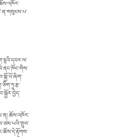
་ཆོས་འཁོར་
་ཚེ་ན་གསུངས་པ་
་དྷའི་དབར་ལ་
ི་ནང་ཁོང་གིས་
ྐྱོ་པོ་ཞིག་
་ཅིག་ཏུ་རྩ་
ྐྱོར་བྱེད་
་ན། ཆོས་འཁོར་
ས་ཙམ་པའི་གྲུབ་
་ཚོས་དེ་རྟོགས་