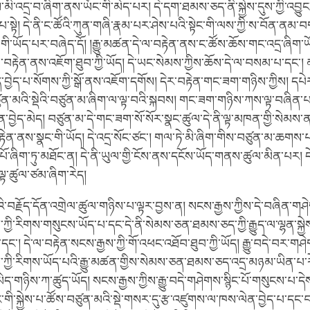
ས་མི་འདྲ་བ་ཞིག་ནས་ཡོང་གི་མེད་པར། དེ་དག་ཐམས་ཅད་ནི་སྐྱེས་དུས་ཀྱི་འབྱ
པ་སྟེ། དེ་ནི་ང་ཚོའི་ཀུན་གཞི་རྣམ་པར་ཤེས་པའི་སྟེང་གི་ལས་ཀྱི་ས་བོན་ན
་གི་ཡོད་པར་བཞེད་དོ། །རྒྱུ་མཚན་དེ་ལ་བརྟེན་ནས་ང་ཚོས་ཆོས་གང་འདྲ་ཞིག་
་བརྟེན་ནས་འཇོག་ཐུབ་ཀྱི་ཡོད། དེ་ཡང་སེམས་ཀྱིས་ཆོས་དེ་ལ་བསམ་པ་དང་།
ོད་བྱེད་པ་སོགས་ཀྱི་སྒོ་ནས་འཇོག་དགོས། དེར་བརྟེན་གང་ཟག་གཉིས་ཀྱིས། དཔ
ན་མའི་སྡེའི་བཙུན་མ་ཞིག་ལ་ལྟ་བའི་སྐབས། གང་ཟག་གཉིས་ཀས་ལྟ་བཞིན་པའ
ན་བྱེད་མེད། བཙུན་མ་དེ་གང་ཟག་སོ་སོར་སྣང་ཚུལ་དེ་ནི་ལྟ་མཁན་གྱི་སེམས་ན
་ནས་སྣང་གི་ཡོད། དེ་འདྲ་སོང་ཙང་། གལ་ཏེ་མི་ཞིག་གིས་བཙུན་མ་ཆགས་པ་ད
་པོ་ཞིག་ཏུ་མཐོང་ན། དེ་ནི་ཡུལ་གྱི་ངོས་ནས་དངོས་ཡོད་གནས་ཚུལ་མིན་པར། 
ི་ལྟ་ཚུལ་ཙམ་ཞིག་རེད།
ོའི་བརྗོད་དོན་འགྲེལ་ཚུལ་གཉིས་པ་ལྟར་བྱས་ན། སངས་རྒྱས་ཀྱིས་དེ་བཞིན་གཤེ
ཀྱི་རིགས་གསུངས་ཡོད་པ་དང་དེ་ནི་སེམས་ཅན་ཐམས་ཅད་ཀྱི་རྒྱུད་ལ་ལྷན་སྐྱེས
་དང་། དེ་ལ་བརྟེན་སངས་རྒྱས་ཀྱི་གོ་འཕང་འཐོབ་ཐུབ་ཀྱི་ཡོད། རྒྱུ་བདེ་བར་གཤེ
་ཀྱི་རིགས་ཡོད་པའི་རྒྱུ་མཚན་གྱིས་སེམས་ཅན་ཐམས་ཅད་འདྲ་མཉམ་ཡིན་པ་ར
མེད་གཉིས་ཀ་ཚུད་ཡོད། སངས་རྒྱས་ཀྱིས་རྒྱུ་བདེ་གཤེགས་སྙིང་པོ་གསུངས་པ་དེ
་ནང་གི་སྐྱེས་པ་ཚོས་བཙུན་མའི་སྡེ་གསར་དུ་རྩ་འཛུགས་ལ་ཁས་ལེན་བྱེད་པ་དང