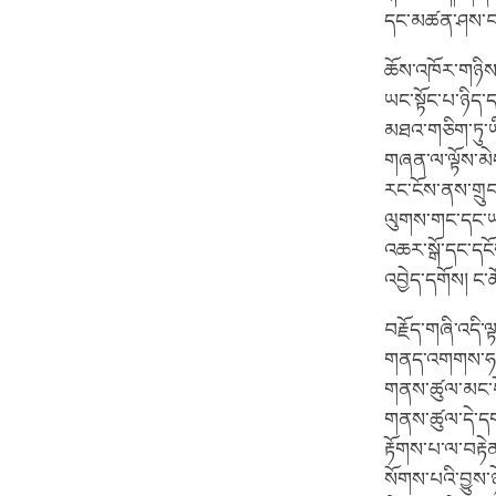
དང་མཚན་ཤས་བཟོས
ཆོས་འཁོར་གཉིས་
ཡང་སྟོང་པ་ཉིད་ད
མཐའ་གཅིག་ཏུ་ཡིན
གཞན་ལ་ལྟོས་མེད་
རང་ངོས་ནས་གྲུབ
ལུགས་གང་དང་ཡང
འཆར་སྒོ་དང་ད
འབྱེད་དགོས། ང་ཚོ
བརྗོད་གཞི་འདི་
གནད་འགགས་ཧ་ཅང་
གནས་ཚུལ་མང་པོ་
གནས་ཚུལ་དེ་དག་
རྟོགས་པ་ལ་བརྟ
སོགས་པའི་བྱུས་ཉ