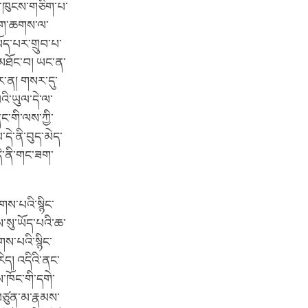
ུང་ཁུངས་གཅིག་པ་
མ་བག་ཆགས་ལ་
ཡོད་པར་གྲུབ་པ་
 མཐོང་བ། ཡང་ན་
ེར་ན། གསར་དུ་
ི་ཡུལ་དེ་ལ་
ང་གི་ལས་ཀྱི་
ེ་ནི་བུད་མེད་
དེ་ནི་གང་ཟག་
གས་པའི་སྙིང་
་སུ་ཡོད་པའི་ཆ་
གས་པའི་སྙིང་
ེད། འདིའི་ནང་
ས་ཁོང་གི་དགེ་
་བཙུན་མ་རྣམས་