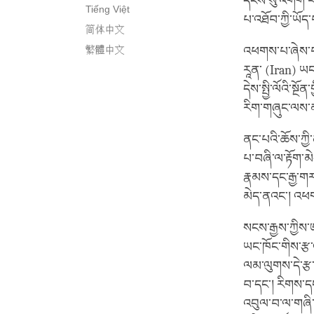
དངོས་སུ་འགོག་པ
Tiếng Việt
པ་འཐོབ་ཀྱི་ཡོད
简体中文
繁體中文
འཕགས་པ་ཞེས་པ་ན
རཱན་ (Iran) ཡང
དེས་སྤྱི་ལོའི་སྔ
རིག་གཞུང་ལས་མ
ནང་པའི་ཆོས་ཀྱ
པ་བཞི་ལ་རྟོག་མ
རྣམས་དང་རྒྱ་གར
མེད་ནའང་། འཕགས
སངས་རྒྱས་ཀྱིས་
ཡང་ཁོང་གིས་རྩ་
ལམ་ལུགས་དེ་རྩ་
བ་དང་། རིགས་དང
འབུལ་བ་ལ་གཞི་བྱ