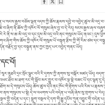
Share
Bookmark
on
facebook
་པ་སངས་རྒྱས་བཅོམ་ལྡན་འདས་ཀྱི་ཆོས་རྣམས་དབྱེ་བ་འབྱེད་ཚུལ་མི་འདྲ་བ་མ
་བ་ཞིག་ནི་ཆོས་ཀྱི་འཁོར་ལོ་གསུམ་ཞེས་བྱ་བ་དེ་རེད། སངས་རྒྱས་ཞལ་བཞ
་རེ་རེ་ནི་ས་ཆ་མི་འདྲ་བ་དང་དུས་མི་འདྲ་བའི་ནང་གསུངས་ཡོད་ནའང་། དུས་ཕྱིས་
འ་ཞིག་གིས་ཆོས་ཀྱི་འཁོར་ལོ་གསུམ་པོ་བསྟན་རྩིས་ཀྱི་གོ་རིམ་ཙམ་དང་བ
དོན་བརྗོད་བྱ་དང་བསྟུན་ནས་ཀྱང་ཁྱད་པར་འབྱེད་གནང་ཡོད།
དང་པོ།
་སཱར་ནཱཐའི་དྲང་སྲོང་ལྷུང་བའི་རི་དྭགས་ཀྱི་ནགས་སུ་བསྐོར་མཛད་ཡོད། བདག་
ོ་འཕང་ཐོབ་མ་ཐག་རང་གི་སློབ་མར་གྱུར་བ་འཁོར་ལྔ་སྡེ་བཟང་པོ་དང་ལྷན་དུ་
་ཐོག་མ་དེ་གསུངས་ཡོད། ཆོས་ཚུལ་དེའི་ནང་ཁོང་གི་རྟོགས་པའི་རིམ་པ་རྣམས་ཀྱི
བ་ནས་གསུངས་པ་སྟེ། དེ་ལ་འཕགས་པའི་བདེན་པ་བཞི་ཞེས་སུ་གྲགས་པ་རེད། 
བསྔལ་གྱི་བདེན་པ་དང་། སྡུག་བསྔལ་དེ་དག་གི་རྒྱུ་དངོས་ཀུན་འབྱུང་གི་བདེན་པ།