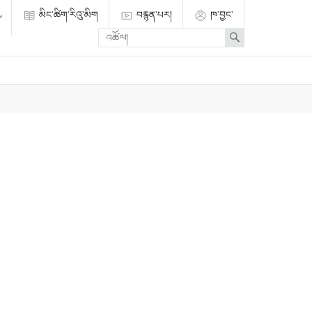
མིང་ཚིག་རིའུ་མིག
བརྙན་པར།
ཁ་བྱང་
Enter
Search
search
term