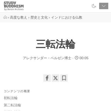
Close
Study
Buddhism
Home
›
高度な教え
›
歴史と文化
›
インドにおける仏教
三転法輪
アレクサンダー・ベルゼン博士
00:05
Share
Bookmark
on
コンテンツの概要
facebook
初転法輪
第二転法輪