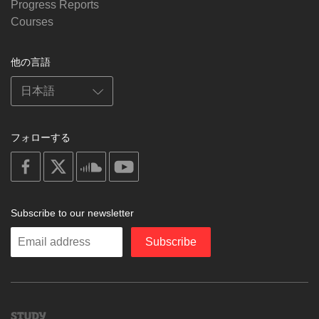
Progress Reports
Courses
他の言語
フォローする
on
on
on
on
facebook
X
soundcloud
youtube
Subscribe to our newsletter
Enter
Subscribe
your
email
Study