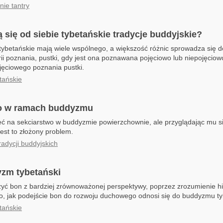
ie tantry
 się od siebie tybetańskie tradycje buddyjskie?
 tybetańskie mają wiele wspólnego, a większość różnic sprowadza się d
eorii poznania, pustki, gdy jest ona poznawana pojęciowo lub niepojęcio
jęciowego poznania pustki.
tańskie
o w ramach buddyzmu
 na sekciarstwo w buddyzmie powierzchownie, ale przyglądając mu się
est to złożony problem.
adycji buddyjskich
yzm tybetański
 bon z bardziej zrównoważonej perspektywy, poprzez zrozumienie histo
o, jak podejście bon do rozwoju duchowego odnosi się do buddyzmu ty
tańskie