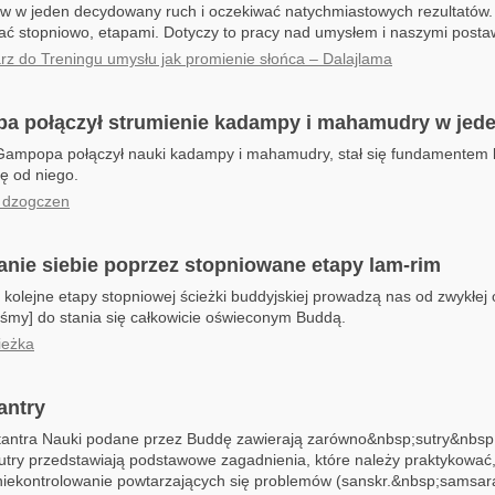
ów w jeden decydowany ruch i oczekiwać natychmiastowych rezultatów.
ć stopniowo, etapami. Dotyczy to pracy nad umysłem i naszymi postaw
z do Treningu umysłu jak promienie słońca – Dalajlama
a połączył strumienie kadampy i mahamudry w jed
Gampopa połączył nauki kadampy i mahamudry, stał się fundamentem li
ę od niego.
 dzogczen
anie siebie poprzez stopniowane etapy lam-rim
 kolejne etapy stopniowej ścieżki buddyjskiej prowadzą nas od zwykłej
steśmy] do stania się całkowicie oświeconym Buddą.
ieżka
antry
 tantra Nauki podane przez Buddę zawierają zarówno&nbsp;sutry&nbsp
Sutry przedstawiają podstawowe zagadnienia, które należy praktykować
iekontrolowanie powtarzających się problemów (sanskr.&nbsp;samsara)