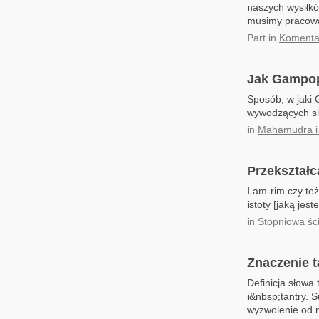
naszych wysiłk
musimy pracowa
Part
in
Komentar
Jak Gampop
Sposób, w jaki 
wywodzących si
in
Mahamudra i
Przekształc
Lam-rim czy też
istoty [jaką je
in
Stopniowa śc
Znaczenie t
Definicja słowa
i&nbsp;tantry. 
wyzwolenie od n