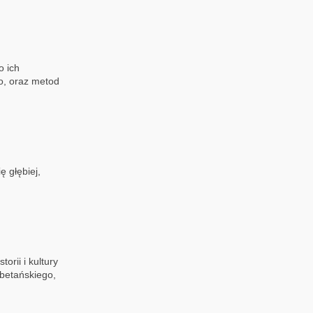
o ich
wo, oraz metod
 głębiej,
rii i kultury
betańskiego,