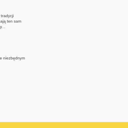
tradycji
mają ten sam
...
nie niezbędnym