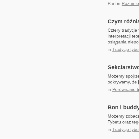
Part
in
Rozumien
Czym różnią
Cztery tradycje
interpretacji t
osiągania niepo
in
Tradycje tybe
Sekciarstw
Możemy spojrzeć
odkrywamy, że j
in
Porównanie tr
Bon i budd
Możemy zobaczyć
Tybetu oraz teg
in
Tradycje tybe