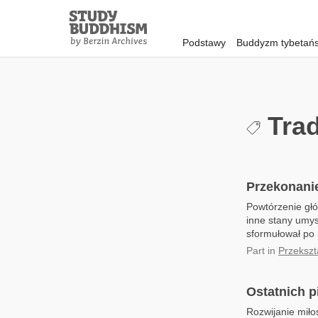
Close
Study
Buddhism
Podstawy
Buddyzm tybetańs
Home
Trad
Przekonani
Powtórzenie głó
inne stany umys
sformułował po r
Part
in
Przekszt
Ostatnich p
Rozwijanie miło