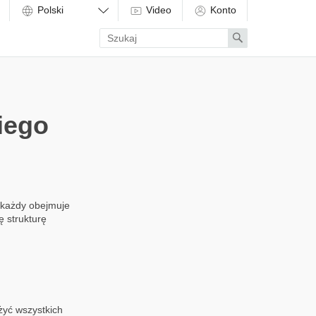
Video
Konto
Enter
Search
search
term
iego
h każdy obejmuje
ę strukturę
żyć wszystkich