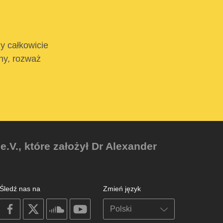
ży całkowicie
tny, rozważ
V., które założył Dr Alexander
Śledź nas na
Zmień język
on
on
on
on
facebook
X
soundcloud
youtube