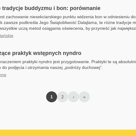
e tradycje buddyzmu i bon: porównanie
st zachowanie niesekciarskiego punktu widzenia bon w odniesieniu do 
ak zawsze podkreśla Jego Świątobliwość Dalajlama, te różne tradycje 
 wszystkie uczą metod osiągania oświecenia, by przynieść jak największy
tańskie
zące praktyk wstępnych nyndro
czeniem praktyki nyndro jest przygotowanie. Praktyki te są absolut
do podjęcia i utrzymania naszej „podróży duchowej”.
ępne
1
2
›
»