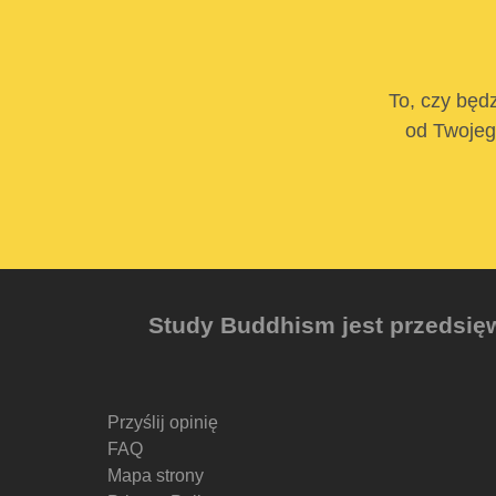
To, czy będz
od Twojego
Study Buddhism jest przedsięw
Przyślij opinię
FAQ
Mapa strony