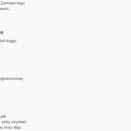
 Zamiast tego
ami....
en
nii kagju
 ograniczonej
;jak
, żeby uzyskać
 oraz idąc...