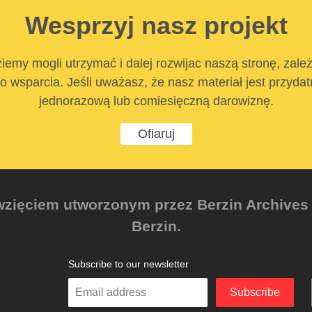
Wesprzyj nasz projekt
iemy mogli utrzymać i dalej rozwijac naszą stronę, zale
 wsparcia. Jeśli uważasz, że nasz materiał jest przyda
jednorazową lub comiesięczną darowiznę.
Ofiaruj
zięciem utworzonym przez Berzin Archives e.
Berzin.
Subscribe to our newsletter
Enter
Subscribe
your