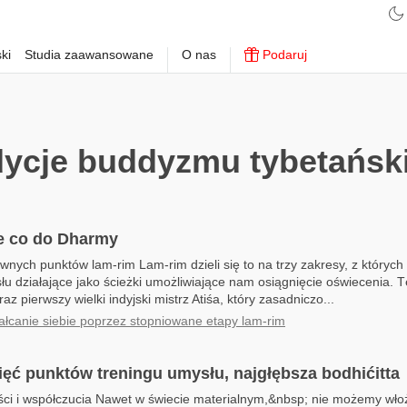
ki
Studia zaawansowane
O nas
Podaruj
ycje buddyzmu tybetańsk
e co do Dharmy
wnych punktów lam-rim Lam-rim dzieli się to na trzy zakresy, z któryc
łu działające jako ścieżki umożliwiające nam osiągnięcie oświecenia. T
az pierwszy wielki indyjski mistrz Atiśa, który zasadniczo...
ałcanie siebie poprzez stopniowane etapy lam-rim
ięć punktów treningu umysłu, najgłębsza bodhićitta
ści i współczucia Nawet w świecie materialnym,&nbsp; nie możemy wło