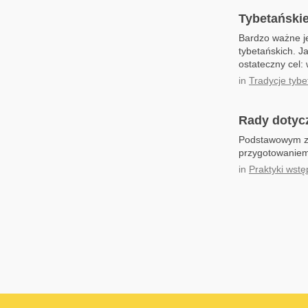
Tybetański
Bardzo ważne je
tybetańskich. J
ostateczny cel:
in
Tradycje tybe
Rady dotyc
Podstawowym zna
przygotowaniem 
in
Praktyki wst