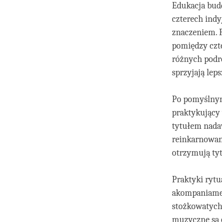
Edukacja budd
czterech ind
znaczeniem. R
pomiędzy czte
różnych podr
sprzyjają le
Po pomyślnym
praktykujący 
tytułem nada
reinkarnowany
otrzymują tyt
Praktyki rytu
akompaniamen
stożkowatych 
muzyczne są o