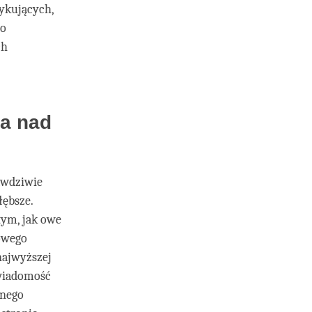
tykujących,
to
ch
ia nad
rawdziwie
łębsze.
tym, jak owe
iowego
najwyższej
świadomość
onego