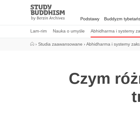
Close
Study
Buddhism
Podstawy
Buddyzm tybetańs
Home
Lam-rim
Nauka o umyśle
Abhidharma i systemy z
›
Studia zaawansowane
›
Abhidharma i systemy zał
Czym różn
t