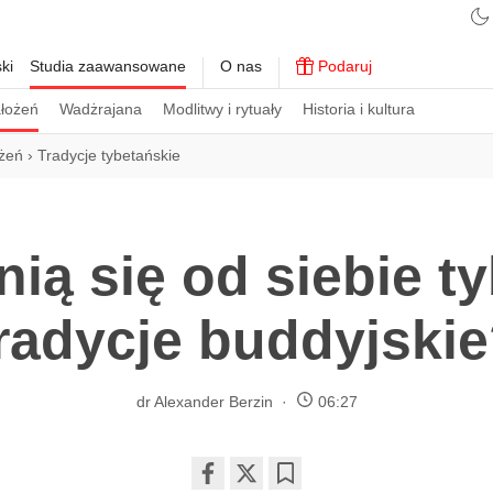
ki
Studia zaawansowane
O nas
Podaruj
ałożeń
Wadżrajana
Modlitwy i rytuały
Historia i kultura
ożeń
›
Tradycje tybetańskie
ią się od siebie t
radycje buddyjski
dr Alexander Berzin
06:27