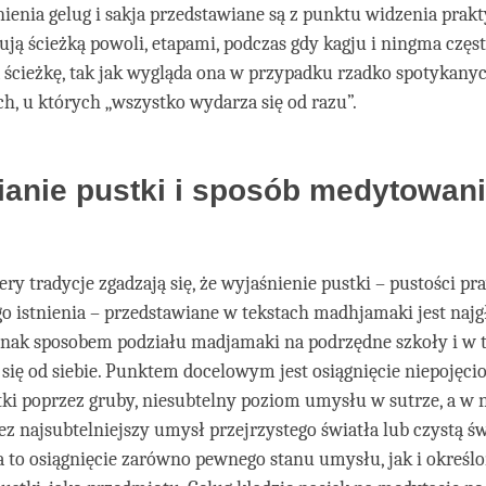
nienia gelug i sakja przedstawiane są z punktu widzenia prak
ują ścieżką powoli, etapami, podczas gdy kagju i ningma częs
 ścieżkę, tak jak wygląda ona w przypadku rzadko spotykany
h, u których „wszystko wydarza się od razu”.
ianie pustki i sposób medytowan
ery tradycje zgadzają się, że wyjaśnienie pustki – pustości p
 istnienia – przedstawiane w tekstach madhjamaki jest najg
dnak sposobem podziału madjamaki na podrzędne szkoły i w 
 się od siebie. Punktem docelowym jest osiągnięcie niepojęc
ki poprzez gruby, niesubtelny poziom umysłu w sutrze, a w 
ez najsubtelniejszy umysł przejrzystego światła lub czystą 
a to osiągnięcie zarówno pewnego stanu umysłu, jak i określ