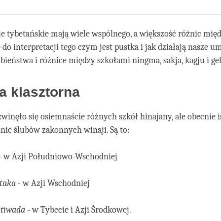
Share
Bookmark
on
facebook
je tybetańskie mają wiele wspólnego, a większość różnic mię
 do interpretacji tego czym jest pustka i jak działają nasze u
bieństwa i różnice między szkołami ningma, sakja, kagju i ge
a klasztorna
winęło się osiemnaście różnych szkół hinajany, ale obecnie is
inie ślubów zakonnych winaji. Są to:
- w Azji Południowo-Wschodniej
taka
- w Azji Wschodniej
tiwada
- w Tybecie i Azji Środkowej.