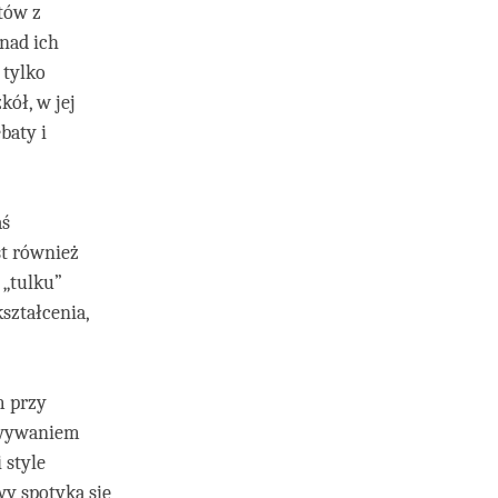
tów z
nad ich
 tylko
kół, w jej
baty i
aś
st również
 „tulku”
ształcenia,
m przy
owywaniem
 style
y spotyka się