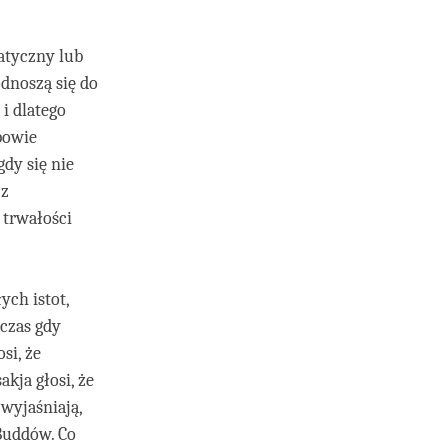
atyczny lub
dnoszą się do
i dlatego
powie
gdy się nie
 z
 trwałości
ych istot,
czas gdy
si, że
kja głosi, że
 wyjaśniają,
 Buddów. Co