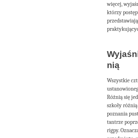
więcej, wyjaś
którzy postęp
przedstawiają
praktykującyc
Wyjaśn
nią
Wszystkie czt
ustanowionego
Różnią się je
szkoły różnią
poznania pust
tantrze poprz
rigpy. Oznacz