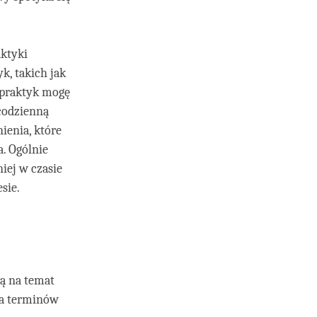
aktyki
k, takich jak
 praktyk mogę
 codzienną
ienia, które
a. Ogólnie
niej w czasie
sie.
ją na temat
ia terminów