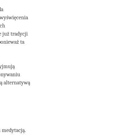
da
 wyświęcenia
ich
 już tradycji
ponieważ ta
zyjmują
konywaniu
ną alternatywą
i medytacją.