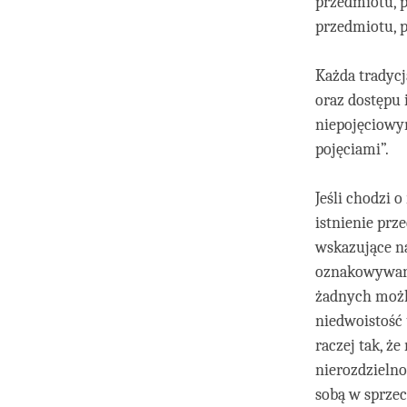
przedmiotu, p
przedmiotu, p
Każda tradyc
oraz dostępu 
niepojęciowym
pojęciami”.
Jeśli chodzi 
istnienie pr
wskazujące na
oznakowywani
żadnych możli
niedwoistość 
raczej tak, że
nierozdzielno
sobą w sprzec