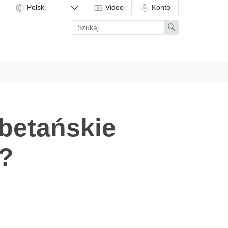
Video
Konto
Enter
Search
search
term
ybetańskie
e?