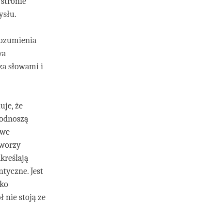
 stronie
ysłu.
rozumienia
wa
za słowami i
uje, że
 odnoszą
owe
tworzy
kreślają
tyczne. Jest
ako
 nie stoją ze