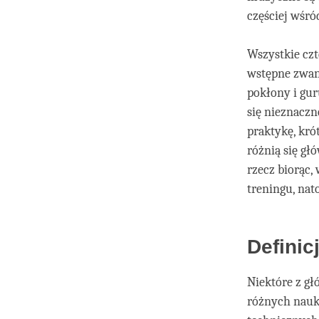
częściej wśr
Wszystkie czt
wstępne zwane
pokłony i gu
się nieznaczn
praktykę, kró
różnią się gł
rzecz biorąc,
treningu, nat
Definic
Niektóre z gł
różnych nauk