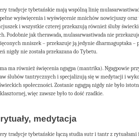
ery tradycje tybetańskie mają wspólną linię mulasarwastiwa
 pełne wyświęcenia i wyświęcenie mnichów nowicjuszy oraz
juszek i wszystkie czterej przekazują również śluby świeck
h. Podobnie jak therawada, mulasarwastiwada nie przekazuje
ięconych mniszek – przekazuje ją jedynie dharmaguptaka – 
eń nigdy nie została przekazana do Tybetu.
gma ma również święcenia ngagpa (mantrika). Ngagpowie pr
aw ślubów tantrycznych i specjalizują się w medytacji i wy
świeckich społeczności. Zostanie ngagpą nigdy nie było istot
 klasztornej, więc zawsze było to dość rzadkie.
 rytuały, medytacja
ry tradycje tybetańskie łączą studia sutr i tantr z rytuałami 