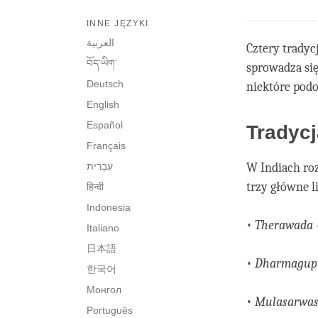
INNE JĘZYKI
العربية
Cztery tradyc
བོད་ཡིག་
sprowadza się
Deutsch
niektóre podo
English
Español
Tradycj
Français
W Indiach roz
trzy główne l
हिन्दी
Indonesia
•
Therawada
Italiano
日本語
•
Dharmagup
한국어
Монгол
•
Mulasarwas
Português