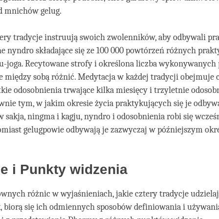
ód mnichów gelug.
ery tradycje instruują swoich zwolenników, aby odbywali pr
 nyndro składające się ze 100 000 powtórzeń różnych prakty
ru-joga. Recytowane strofy i określona liczba wykonywanych
e między sobą różnić. Medytacja w każdej tradycji obejmuje
tkie odosobnienia trwające kilka miesięcy i trzyletnie odosobn
ównie tym, w jakim okresie życia praktykujących się je odbyw
 w sakja, ningma i kagju, nyndro i odosobnienia robi się wcześ
omiast gelugpowie odbywają je zazwyczaj w późniejszym okre
je i Punkty widzenia
ównych różnic w wyjaśnieniach, jakie cztery tradycje udziela
, biorą się ich odmiennych sposobów definiowania i używan