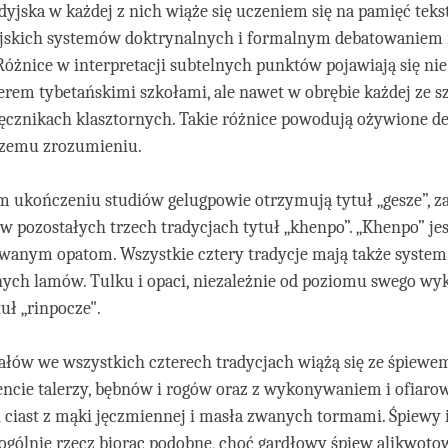
yjska w każdej z nich wiąże się uczeniem się na pamięć teks
yjskich systemów doktrynalnych i formalnym debatowaniem 
óżnice w interpretacji subtelnych punktów pojawiają się nie
rem tybetańskimi szkołami, ale nawet w obrębie każdej ze sz
ęcznikach klasztornych. Takie różnice powodują ożywione de
pszemu zrozumieniu.
 ukończeniu studiów gelugpowie otrzymują tytuł „gesze”, z
w pozostałych trzech tradycjach tytuł „khenpo”. „Khenpo” je
wanym opatom. Wszystkie cztery tradycje mają także system
ch lamów. Tulku i opaci, niezależnie od poziomu swego wyk
uł „rinpocze".
ałów we wszystkich czterech tradycjach wiążą się ze śpiewe
cie talerzy, bębnów i rogów oraz z wykonywaniem i ofiar
ciast z mąki jęczmiennej i masła zwanych tormami. Śpiewy i
gólnie rzecz biorąc podobne, choć gardłowy śpiew alikwotow