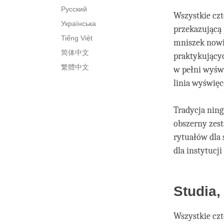
Русский
Wszystkie czt
Українська
przekazującą
Tiếng Việt
mniszek nowic
简体中文
praktykującyc
繁體中文
w pełni wyśw
linia wyświęc
Tradycja nin
obszerny zest
rytuałów dla 
dla instytucji
Studia,
Wszystkie czte