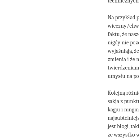
technicznych
Na przykład 
wieczny/chwil
faktu, że nas
nigdy nie poz
wyjaśniają, ż
zmienia i że 
twierdzeniami
umysłu na po
Kolejną różni
sakja z punkt
kagju i ningm
najsubtelniej
jest błogi, ta
że wszystko w