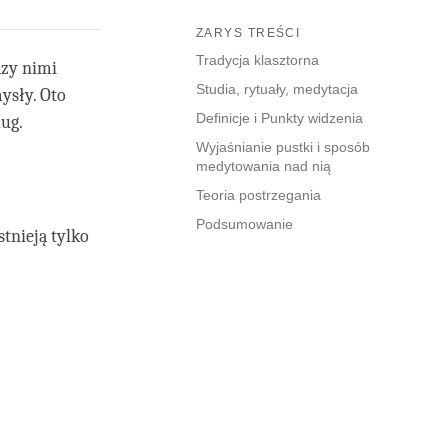
ZARYS TREŚCI
Tradycja klasztorna
dzy nimi
Studia, rytuały, medytacja
mysły. Oto
Definicje i Punkty widzenia
lug.
Wyjaśnianie pustki i sposób
medytowania nad nią
Teoria postrzegania
Podsumowanie
tnieją tylko