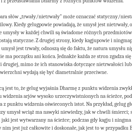
 i z przedstawiania Dharmy z różnych punktów widzenia.
para słów „trwały/nietrwały” może oznaczać statyczny/niest
owy. Kiedy gelugpowie powiadają, że umysł jest nietrwały, o
ze umysły w każdej chwili są świadome różnych przedmiotów 
ostają statyczne. Z drugiej strony, kiedy kagjupowie i ningma
e umysł jest trwały, odnoszą się do faktu, że natura umysłu ni
nie ma początku ani końca. Jednakże każda ze stron zgadza się
 drugiej, mimo że ich stanowiska dotyczące nietrwałości lub
wierzchni wydają się być diametralnie przeciwne.
cą jest to, że gelug wyjaśnia Dharmę z punktu widzenia zwykł
u widzenia arjów wysoko urzeczywistnionych na ścieżce, pod
a z punktu widzenia oświeconych istot. Na przykład, gelug gło
szy umysł wciąż ma nawyki niewiedzy, jak w chwili śmierci; sa
ki jaki jest wytwarzany na ścieżce; podczas gdy kagju i ningma
 nim jest już całkowite i doskonałe, jak jest to w przypadku