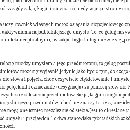
ustki, jako przedmiotu. Gelug kładzie nacisk na medytację po
odczas gdy sakja, kagju i ningma na medytację po stronie um
ja uczy również własnych metod osiągania niepojęciowego z
i uaktywniania najsubtelniejszego umysłu. To, co gelug nazy
 ( niekonceptualnym), w sakja, kagju i ningma zwie się „po
o relację między umysłem a jego przedmiotami, to gelug postul
zedmiotów możemy wyjaśnić jedynie jako bycie tym, do czego
 nie słowa i pojęcia, choć oczywiście etykietowanie i umysł
e pojęciami i oznaczanie (desygnacja) za pomocą słów nie 
wych do znalezienia przedmiotów. Sakja, kagju i ningma pod
umysłu i jego przedmiotów; choć nie znaczy to, że są one iden
 nie mogą one istnieć niezależnie od siebie. Jest to określane j
ść umysłu i przejawień. Te dwa stanowiska tybetańskich szkół
zności.