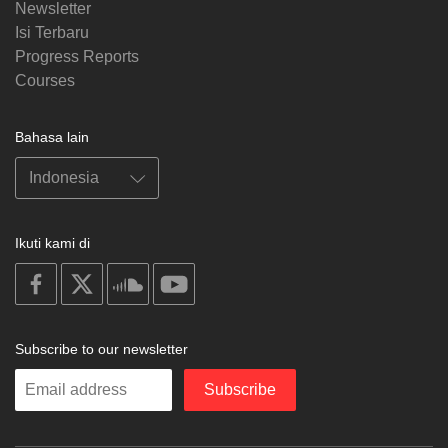
Newsletter
Isi Terbaru
Progress Reports
Courses
Bahasa lain
Ikuti kami di
on
on
on
on
facebook
X
soundcloud
youtube
Subscribe to our newsletter
Enter
Subscribe
your
email