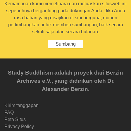
Kemampuan kami memelihara dan meluaskan situsweb ini
sepenuhnya bergantung pada dukungan Anda. Jika Anda
rasa bahan yang disajikan di sini berguna, mohon
pertimbangkan untuk memberi sumbangan, baik secara
sekali saja atau secara bulanan.
Sumbang
Study Buddhism adalah proyek dari Berzin
Archives e.V., yang didirikan oleh Dr.
Alexander Berzin.
Kirim tanggapan
FAQ
Peta Situs
Privacy Policy