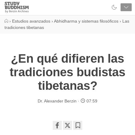
Close
Study
Buddhism
Home
›
Estudios avanzados
›
Abhidharma y sistemas filosóficos
›
Las
tradiciones tibetanas
¿En qué difieren las
tradiciones budistas
tibetanas?
Dr. Alexander Berzin
07:59
Share
Bookmark