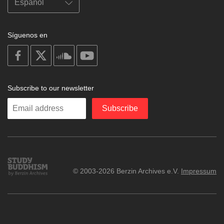
Síguenos en
on
on
on
on
facebook
X
soundcloud
youtube
Subscribe to our newsletter
Enter
Subscribe
your
email
Study
© 2003-2026 Berzin Archives e.V.
Impressum
Buddhism
Home