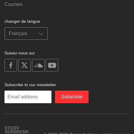
Courses
changer de langue
Suivez-nous sur
on
on
on
on
facebook
X
soundcloud
youtube
Subscribe to our newsletter
Enter
Subscribe
your
email
Study