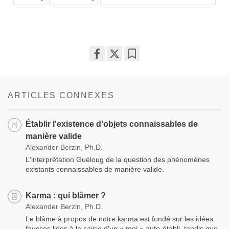
Share
Bookmark
on
facebook
ARTICLES CONNEXES
Établir l'existence d'objets connaissables de
manière valide
Alexander Berzin, Ph.D.
L'interprétation Guéloug de la question des phénomènes
existants connaissables de manière valide.
Karma : qui blâmer ?
Alexander Berzin, Ph.D.
Le blâme à propos de notre karma est fondé sur les idées
fausses liées à la saisie d'un « moi » auto-établi, tandis que