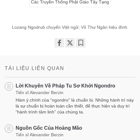
Các Truyền Thống Phật Giáo Tây Tạng
Lozang Ngodrub chuyển Việt ngữ; Võ Thư Ngân hiệu đính.
Share
Bookmark
on
facebook
TÀI LIỆU LIÊN QUAN
Lời Khuyên Về Pháp Tu Sơ Khởi Ngondro
Tiến sĩ Alexander Berzin
Hàm ý chính của "ngondro" là chuẩn bị. Những hành trì này
là sự chuẩn bị hoàn toàn cần thiết, để thực hiện và duy trì
“hành trình tâm linh” của chúng ta.
Nguồn Gốc Của Hoàng Mão
Tiến sĩ Alexander Berzin