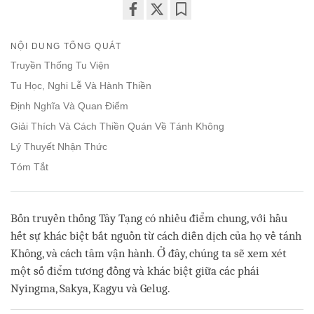
Share
Bookmark
on
NỘI DUNG TỔNG QUÁT
facebook
Truyền Thống Tu Viện
Tu Học, Nghi Lễ Và Hành Thiền
Định Nghĩa Và Quan Điểm
Giải Thích Và Cách Thiền Quán Về Tánh Không
Lý Thuyết Nhận Thức
Tóm Tắt
Bốn truyền thống Tây Tạng có nhiều điểm chung, với hầu
hết sự khác biệt bắt nguồn từ cách diễn dịch của họ về tánh
Không, và cách tâm vận hành. Ở đây, chúng ta sẽ xem xét
một số điểm tương đồng và khác biệt giữa các phái
Nyingma, Sakya, Kagyu và Gelug.