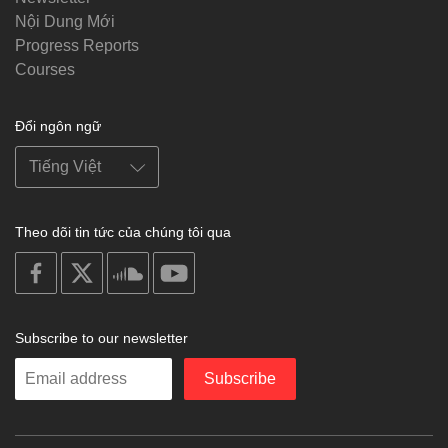
Nội Dung Mới
Progress Reports
Courses
Đổi ngôn ngữ
Theo dõi tin tức của chúng tôi qua
on
on
on
on
facebook
X
soundcloud
youtube
Subscribe to our newsletter
Enter
Subscribe
your
email