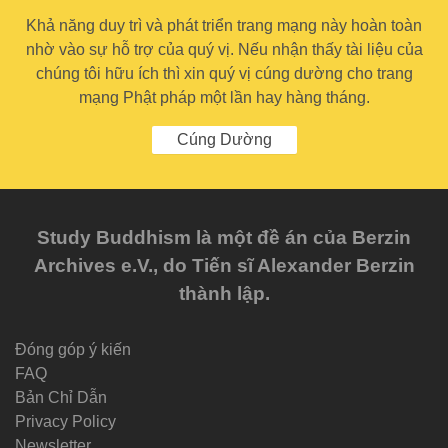
Khả năng duy trì và phát triển trang mạng này hoàn toàn
nhờ vào sự hỗ trợ của quý vị. Nếu nhận thấy tài liệu của
chúng tôi hữu ích thì xin quý vị cúng dường cho trang
mạng Phật pháp một lần hay hàng tháng.
Cúng Dường
Study Buddhism là một đề án của Berzin
Archives e.V., do Tiến sĩ Alexander Berzin
thành lập.
Đóng góp ý kiến
FAQ
Bản Chỉ Dẫn
Privacy Policy
Newsletter