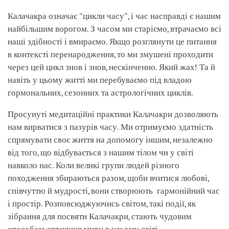
Калачакра означає "цикли часу", і час насправді є нашим
найбільшим ворогом. З часом ми старіємо, втрачаємо всі
наші здібності і вмираємо. Якщо розглянути це питання
в контексті перенародження, то ми змушені проходити
через цей цикл знов і знов, нескінченно. Який жах! Та й
навіть у цьому житті ми перебуваємо під владою
гормональних, сезонних та астрологічних циклів.
Просунуті медитаційні практики Калачакри дозволяють
нам вирватися з пазурів часу. Ми отримуємо здатність
спрямувати своє життя на допомогу іншим, незалежно
від того, що відбувається з нашим тілом чи у світі
навколо нас. Коли великі групи людей різного
походження збираються разом, щоби вчитися любові,
співчуттю й мудрості, вони створюють гармонійний час
і простір. Розповсюджуючись світом, такі події, як
зібрання для посвяти Калачакри, стають чудовим