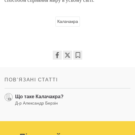
способом сприяння миру в усьому світі.
Калачакра
Share
Bookmark
on
facebook
ПОВʼЯЗАНІ СТАТТІ
Що таке Калачакра?
Д-р Александр Берзін