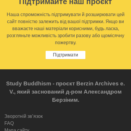
Підтримайте наш проєкт
Наша спроможність підтримувати й розширювати цей
сайт повністю залежить від вашої підтримки. Якщо ви
вважаєте наші матеріали корисними, будь ласка,
розгляньте можливість зробити разову або щомісячну
пожертву.
Підтримати
Study Buddhism - проєкт Berzin Archives e.
V., який заснований д-ром Александром
Берзіним.
Зворотній звʼязок
FAQ
Мапа сайту