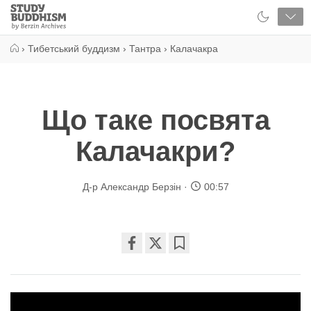
Close
Study
Buddhism
Home
›
Тибетський буддизм
›
Тантра
›
Калачакра
Що таке посвята
Калачакри?
Д-р Александр Берзін
00:57
Share
Bookmark
on
facebook