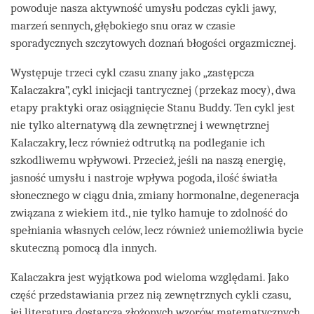
powoduje nasza aktywność umysłu podczas cykli jawy,
marzeń sennych, głębokiego snu oraz w czasie
sporadycznych szczytowych doznań błogości orgazmicznej.
Występuje trzeci cykl czasu znany jako „zastępcza
Kalaczakra”, cykl inicjacji tantrycznej (przekaz mocy), dwa
etapy praktyki oraz osiągnięcie Stanu Buddy. Ten cykl jest
nie tylko alternatywą dla zewnętrznej i wewnętrznej
Kalaczakry, lecz również odtrutką na podleganie ich
szkodliwemu wpływowi. Przecież, jeśli na naszą energię,
jasność umysłu i nastroje wpływa pogoda, ilość światła
słonecznego w ciągu dnia, zmiany hormonalne, degeneracja
związana z wiekiem itd., nie tylko hamuje to zdolność do
spełniania własnych celów, lecz również uniemożliwia bycie
skuteczną pomocą dla innych.
Kalaczakra jest wyjątkowa pod wieloma względami. Jako
część przedstawiania przez nią zewnętrznych cykli czasu,
jej literatura dostarcza złożonych wzorów matematycznych