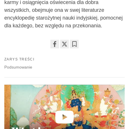
karmy i osiągnięcia oświecenia dla dobra
wszystkich, obejmuje ona w swej literaturze
encyklopedię starożytnej nauki indyjskiej, pomocnej
dla każdego, bez względu na przekonania.
Share
Bookmark
on
ZARYS TREŚCI
facebook
Podsumowanie