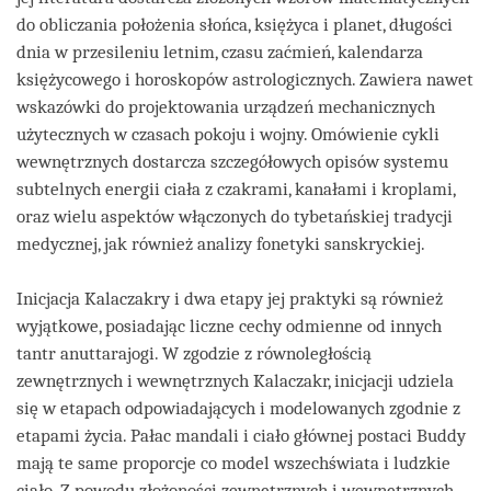
do obliczania położenia słońca, księżyca i planet, długości
dnia w przesileniu letnim, czasu zaćmień, kalendarza
księżycowego i horoskopów astrologicznych. Zawiera nawet
wskazówki do projektowania urządzeń mechanicznych
użytecznych w czasach pokoju i wojny. Omówienie cykli
wewnętrznych dostarcza szczegółowych opisów systemu
subtelnych energii ciała z czakrami, kanałami i kroplami,
oraz wielu aspektów włączonych do tybetańskiej tradycji
medycznej, jak również analizy fonetyki sanskryckiej.
Inicjacja Kalaczakry i dwa etapy jej praktyki są również
wyjątkowe, posiadając liczne cechy odmienne od innych
tantr anuttarajogi. W zgodzie z równoległością
zewnętrznych i wewnętrznych Kalaczakr, inicjacji udziela
się w etapach odpowiadających i modelowanych zgodnie z
etapami życia. Pałac mandali i ciało głównej postaci Buddy
mają te same proporcje co model wszechświata i ludzkie
ciało. Z powodu złożoności zewnętrznych i wewnętrznych