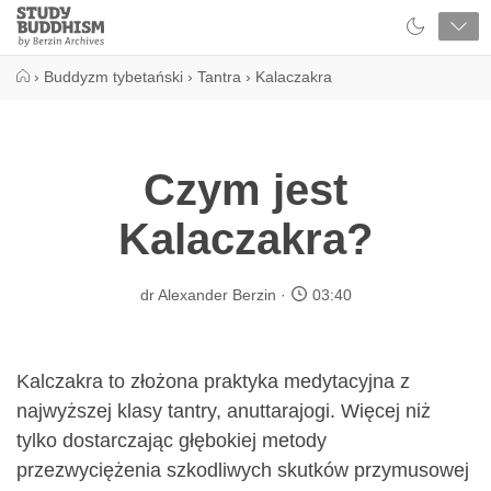
Close
Study
Buddhism
Home
›
Buddyzm tybetański
›
Tantra
›
Kalaczakra
Czym jest
Kalaczakra?
dr Alexander Berzin
03:40
Kalczakra to złożona praktyka medytacyjna z
najwyższej klasy tantry, anuttarajogi. Więcej niż
tylko dostarczając głębokiej metody
przezwyciężenia szkodliwych skutków przymusowej