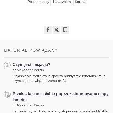
Postać buddy
Kalaczakra
Karma
Share
Bookmark
on
facebook
MATERIAŁ POWIĄZANY
Czym jest inicjacja?
dr Alexander Berzin
Objaśnienie rodzajów inicjacji w buddyzmie tybetańskim, z
czym się one wiążą i czemu służą.
Przekształcanie siebie poprzez stopniowane etapy
lam-rim
dr Alexander Berzin
Lam-rim czy też kolejne etapy stopniowej ścieżki buddyjskiej