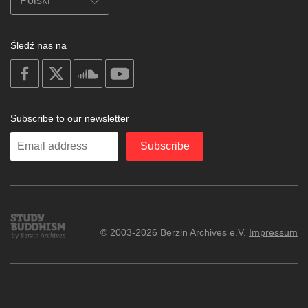
Śledź nas na
on
on
on
on
facebook
X
soundcloud
youtube
Subscribe to our newsletter
Enter
Subscribe
your
email
Study
© 2003-2026 Berzin Archives e.V.
Impressum
Buddhism
Home