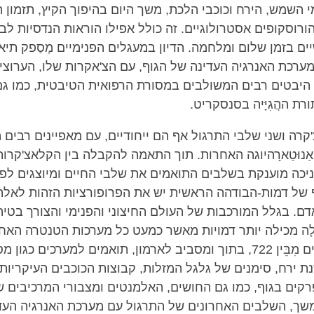
 השמש, הירח וכוכבי הלכת, משך היום בהיפוך הקיץ, תזמון הל
ורוסקופים אסטרולוגיים. זה כולל אפילו הוראות הנדסיות לב
ים בזמן שלום ומלחמה. הדיון במעגלים הפנימיים מְסַפק תיא
ערכת האנרגיה העדינה של הגוף, עם הצ'אקרות שלו, הערוצי
היבטים רבים המשולבים במסורת הרפואית הטיבטית, כמו גם
ת ההֲגִיָּיה בסנסקריט.
רה ושני שלבי התרגול אף הם ייחודיים, עם מאפיינים רבים 
נוּטַארָהיוגה האחרות. תוך התאמה להקבלה בין הקלאצ'קרות
ניכה מוענקת בשלבים התואמים את שלבי החיים ומיוצגים לפי
גוף של דמות-הבודהה הראשית יש את הפרופורציות הזהות לאל
דם. בגלל המורכבות של העולם החיצוני והפנימי והצורך בטי
ַלָה מכילה יותר דמויות מאשר כמעט כל מערכות הטנטרה האחרות.
הדמויות השונים מִבֵּין 722, בתוך ומסביב לארמון, תואמים למערכים כג
 ירח, סימנים של גלגל המזלות, קבוצות הכוכבים העיקריות, מִ
קים בגוף, כמו גם החושים, האלמנטים ומצבורי המרכיבים ש
שך, השלבים האחרונים של התרגול עם מערכת האנרגיה העד