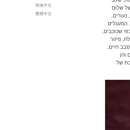
简体中文
של שלום
繁體中文
נעורים,
. המעגלים
פי שכוכבים,
לת, פיזור
סבב חיים,
 והן
כת של