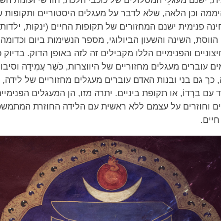
יממה וכן הלאה, שלא לדבר על מעגלים היסטוריים ותקופות 
ה פנימית ישנם המחזורים של תקופות החיים (ינקות, ילדות, 
 הווסת, השינה והשעון הביולוגי, מספר הנשימות ביום וכדומה
צוניים והפנימיים הללו מקבילים זה לזה באופן הדוק. בדיוק כ
ם עוברים מעגלים מחזוריים של היווצרות, כֹּשֶׁר עֲמִידָה וסיבו
דה, כך גם בני ובנות האדם עוברים מעגלים מחזוריים של לידה, 
ד עם בַּרְדוֹ, או תקופת ביניים. יתרה מזו, הן המעגלים הפנימיים
ַבים וחוזרים על עצמם ללא ראשית עם הלידה החוזרת המתמש
חיים.