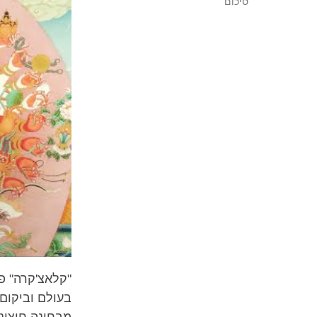
סיכום
"קלאצ'קרה" פי
בעולם וביקום,
מבחינה חיצוני