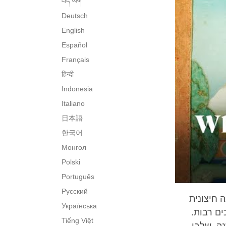
བོད་ཡིག་
Deutsch
English
Español
Français
हिन्दी
Indonesia
Italiano
日本語
한국어
Монгол
Polski
Português
Русский
ה חיצונית
Українська
ים רבות.
Tiếng Việt
נה, שלבי