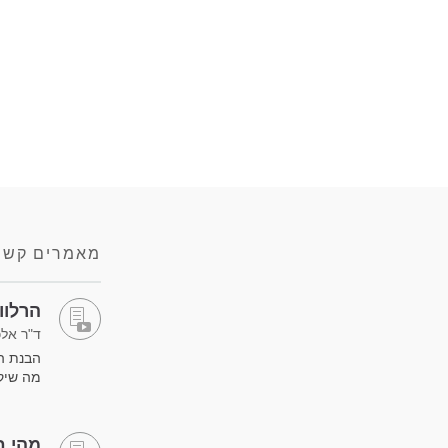
מאמרים קשו
הרלוו
ד"ר אלכ
הבנת הק
מה שיק
מהי ח