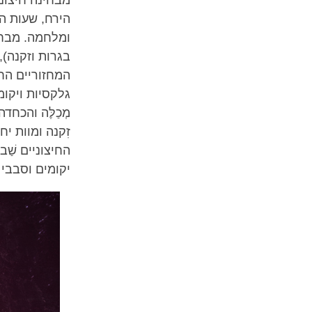
הירח, שעות ה
ומלחמה. מבחינ
בגרות וזקנה),
המחזוריים החי
גלקסיות ויקומי
מְכַלֶּה והכח
זִקנה ומוות יח
החיצוניים שׁ
יקומים וסבבי 