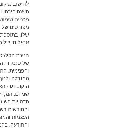
לחישוב מיקומי
השנה הירחי וה
מכניים שימושי
מפורטים של מ
שלו, בתוספת 
אנאליטי של תור
חניכת הקלאצ'ק
של טנטרות האַ
והפנימית, הח
המַנְדַלָה ול
היקום וגוף הא
שניהם, המַנְד
והחודשים בשנת
העצמות והמפר
והתודעה. בהמ