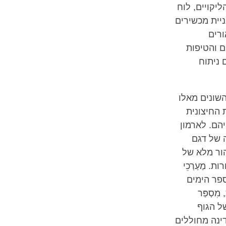
יקויים, לוח
ניית מכשירים
ורים
ם והטיפות
 ניתוח
השונים מאלו
 החיצונית
הם. לארמון
ה של דגם
הור מלא של
 מַעַרְכֵי
ון מספר הימים
סְפַּר
ל הגוף
ינה מחוללים