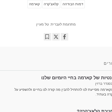
דמות הבודהה
קלאצ'קרה
קארמה
מתרגמת לעברית: טל מעיין
Bookmark
Share
on
facebook
רים
נטיות של קארמה בחיי היומיום שלנו
סנדר ברזין
ארמה מסייעת לנו להתחיל להבין מה קורה לנו בחיים ולהשפיע על
רה בעתיד.
ניכת קלאצ'קרה?