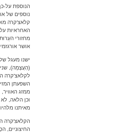
הנוספת על-כך
נוספים של או
קלאצ'קרה מוס
האחראיות על 
מחזורי העֵרוּ
אושר אורגזמי.
ישנו מעגל של
(הַעֲצָמָה), ש
לקלאצ'קרה הח
השפעתן המזיק
ממזג האוויר, 
וכן הלאה, לא 
מאיתנו מלהיות
הקלאצ'קרה הי
החיצוניים, הס