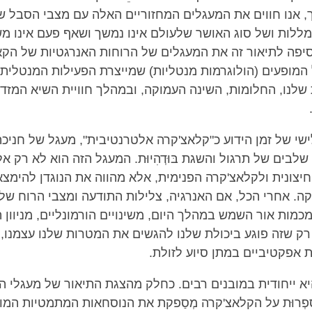
, אנו חווים את המעגלים המחזוריים האלה עם מצבי הסבל ש
מללות ושל סוג האושר שלעולם אינו נמשך ושאף פעם אינו משב
יפה לתיאור זה את המעגלים של הרוחות האנרגטיות של הק
המופעים (הולוגרמות מנטליות) שמייצרת הפעילות המנטלית
ת שלנו, החלומות, השינה העמוקה, ובמהלך חוויית השיא המזד
ישי של זמן הידוע כ"קלאצ'קרה אלטרנטיבית", מעגל של חניכ
ני שלבים של תרגול והשגת בּוּדְהִיוּת. המעגל הזה הוא לא רק 
יצונית ולקלאצ'קרה הפנימית, אלא מהווה את הנוגדן להימצ
ה. אחרי הכל, אם האנרגיה, צלילות התודעה ומצבי הרוח של
מכמות אור השמש במהלך היום, משינויים הורמונליים, מניוון 
רק שזה פוגע ביכולת שלנו להגשים את המטרות שלנו עצמנו, 
 אפקטיביים במתן סיוע לזולת.
א ייחודית במובנים רבים. כחלק מהצגת התיאור של מעגלי הז
ַפְרוּת על הקלאצ'קרה מְסַפקת את הנוסחאות המתמטיות המו