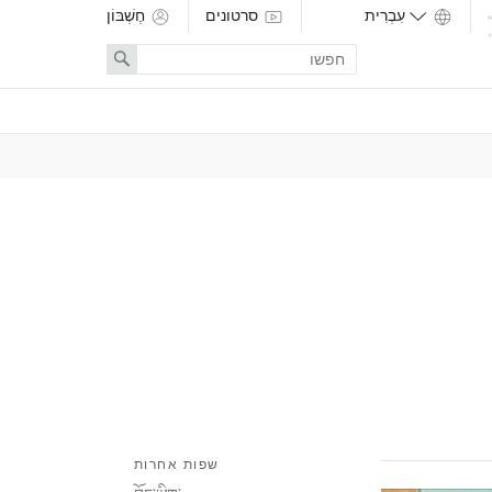
סרטונים
חֶשְׁבּוֹן
Enter
Search
search
term
שפות אחרות