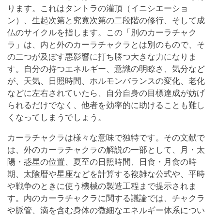
ります。これはタントラの灌頂（イニシエーショ
ン）、生起次第と究竟次第の二段階の修行、そして成
仏のサイクルを指します。この「別のカーラチャク
ラ」は、内と外のカーラチャクラとは別のもので、そ
の二つが及ぼす悪影響に打ち勝つ大きな力になりま
す。自分の持つエネルギー、意識の明瞭さ、気分など
が、天気、日照時間、ホルモンバランスの変化、老化
などに左右されていたら、自分自身の目標達成が妨げ
られるだけでなく、他者を効率的に助けることも難し
くなってしまうでしょう。
カーラチャクラは様々な意味で独特です。その文献で
は、外のカーラチャクラの解説の一部として、月・太
陽・惑星の位置、夏至の日照時間、日食・月食の時
期、太陰暦や星座などを計算する複雑な公式や、平時
や戦争のときに使う機械の製造工程まで提示されま
す。内のカーラチャクラに関する議論では、チャクラ
や脈管、滴を含む身体の微細なエネルギー体系につい