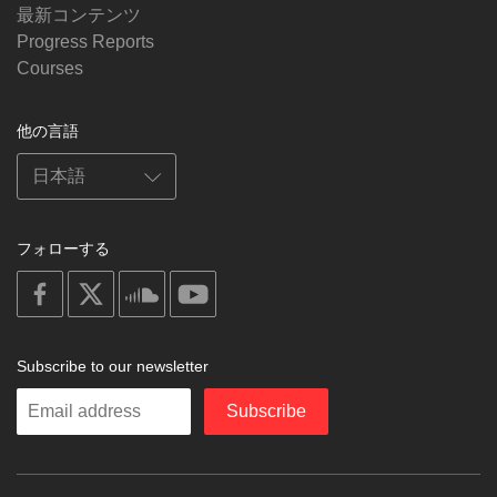
最新コンテンツ
Progress Reports
Courses
他の言語
フォローする
on
on
on
on
facebook
X
soundcloud
youtube
Subscribe to our newsletter
Enter
Subscribe
your
email