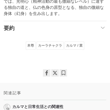
では、光明心（精神活動の最も微細なレベル）に達す
る独自の道と、仏の色身の原型となる、独自の微細な
身体（幻身）を生み出します。
要約
本尊
カーラチャクラ
カルマ / 業
Share
Bookmark
on
facebook
関連記事
カルマと日常生活との関連性