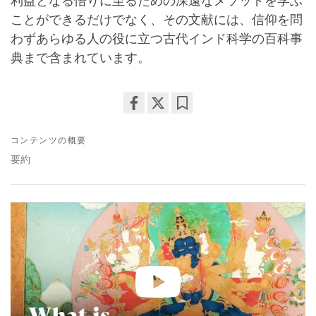
利益となる悟りに至るための深遠なメソッドを学ぶ
ことができるだけでなく、その文献には、信仰を問
わずあらゆる人の役に立つ古代インド科学の百科事
典まで含まれています。
Share
Bookmark
on
コンテンツの概要
facebook
要約