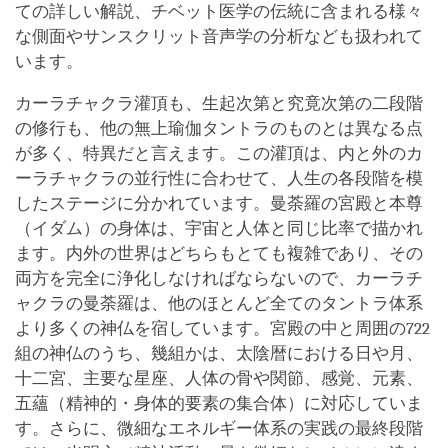
ての詳しい解説、チベット医学の伝統に含まれる様々
な側面やサンスクリット音声学の分析なども扱われて
います。
カーラチャクラ灌頂も、生起次第と究竟次第の二段階
の修行も、他の無上瑜伽タントラのものとは異なる点
が多く、特異だと言えます。この灌頂は、内と外のカ
ーラチャクラの並行性に合わせて、人生の各段階を模
したステージに分かれています。曼荼羅の宮殿と本尊
（イダム）の身体は、宇宙と人体と同じ比率で描かれ
ます。内外の世界はどちらもとても複雑であり、その
両方を完全に浄化しなければならないので、カーラチ
ャクラの曼荼羅は、他のほとんど全てのタントラ体系
より多くの神仏を宿しています。宮殿の中と周囲の722
組の神仏のうち、幾組かは、太陰暦における日や月、
十二宮、主要な星座、人体の骨や関節、感覚、元素、
五蘊（精神的・身体的要素の集合体）に対応していま
す。さらに、微細なエネルギー体系の実践の最終段階