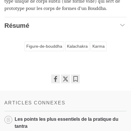
type unique de corps subtil (une forme vide) qui sert de
prototype pour les corps de formes d’un Bouddha.
Résumé
Figure-de-bouddha
Kalachakra
Karma
Share
Bookmark
on
facebook
ARTICLES CONNEXES
Les points les plus essentiels de la pratique du
tantra