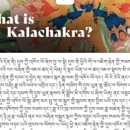
་དོན་ནི། དུས་ཀྱི་འཁོར་ལོ་ཞེས་བྱ་བ་སྟེ། དུས་ནི་ཕྱིའི་གོ་ལ་འཇིག་རྟེན་གྱི
བའི་རང་བཞིན་གྱི་འཇལ་ཚད་དེ་ཡིན། དེ་ལྟར་ཡིན་པ་ལ་ཚད་འཇལ་སྟངས་མི་འད
ིག་རྟེན་གྱི་དབང་དུ་བྱེད་ན། གཟའ་སྐར་རྒྱུ་ལམ་གྱི་འཁོར་ལོ་དང་། ལོ་རེ་རེའི་ནང
་བཞི། ཟླ་བའི་འཕེལ་འགྲིབ་དང་། ཉིན་གཅིག་གི་དུས་ཡུན་ཆུ་ཚོད་ལ་སོགས་པ་ཡ
ཞི་བདེ་དང་དམག་གི་དུས་ཡུན་རྣམས་ནི་སྨྲོས་མི་དགོས་པ་ཞིག་ཡིན། ནང་བཅུད་ཀ
དུས་ཀྱི་འཁོར་ལོ་སྟེ། ཐོག་མར་ཕྲུ་གུ་མ་སྦྱར་གྱི་སྐབས་ནས་བྱིས་པའི་དུས་དང་
ས་འཁོགས་ཀྱི་དུས་བཅས་དང་། ཟླ་རེའི་ཁུ་འབབས་ཀྱི་དུས་སམ་ཟླ་མཚན་གྱི་ད
ད་ཉི་ཤུ་རྩ་བཞིའི་ནང་རང་བཞིན་བསྐྱར་ལྡབ་ཀྱིས་འབྱུང་བའི་ལུས་ཁམས་ཀྱི་འཁ
གས་བཏང་པའི་གྲངས་ལ་སོགས་པ་ཡོད། ཕྱི་ནང་འཇིག་རྟེན་གྱི་དུས་འཁོར་གཉ