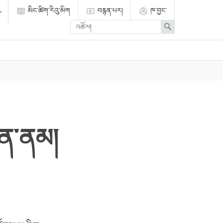
མིང་ཚིག་རིའུ་མིག
བརྙན་པར།
ཁ་བྱང་
Enter
Search
search
term
ཡིན་ནམ།