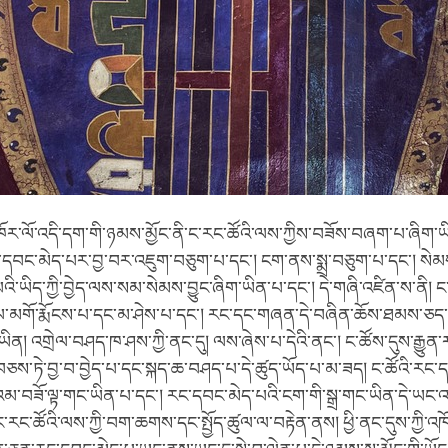
་འཁོར་ལོ་འདི་དག་གི་ཉམས་མྱོང་ནི་ང་རང་ཚོའི་ལས་ཀྱིས་བཟོས་བཞག་པ་ཞིག་ཡ
ང་དབང་མེད་པར་བྱ་བར་འཇུག་བཅུག་པ་དང་། ངག་ནས་སྨྲ་བཅུག་པ་དང་། ས
ི་ཡིད་ཀྱི་བྱེད་ལས་སམ་སེམས་བྱུང་ཞིག་ཡིན་པ་དང་། དེ་གཞི་འཛིན་ས་ནི། ང་ར
ན་ལ་མགོ་རྨོངས་པ་དང་མ་ཤེས་པ་དང་། རང་དང་གཞན་དེ་བཞིན་ཆོས་ཐམས་ཅད་ཇ
ཡིན། འགྲེལ་བཤད་ཁ་ཤས་ཀྱི་ནང་དུ། ལས་ཞེས་པ་དེའི་ནང་། ང་ཚོས་དུས་རྒྱུན
ཅས་ཏེ་བྱ་བ་བྱེད་པ་དང་སྐད་ཆ་བཤད་པ་དེ་ཚུད་ཡོད་པ་མ་ཟད། ང་ཚོའི་རང་
པའམ་བཟོ་ལྟ་གང་ཡིན་པ་དང་། རང་དབང་མེད་པའི་ངག་གི་སྒྲ་གང་ཡིན་དེ་ཡང་
རང་ཚོའི་ལས་ཀྱི་བག་ཆགས་དང་སྤྱོད་ཚུལ་ལ་བརྟེན་ནས། ཕྱི་ནང་དུས་ཀྱི་འཁ