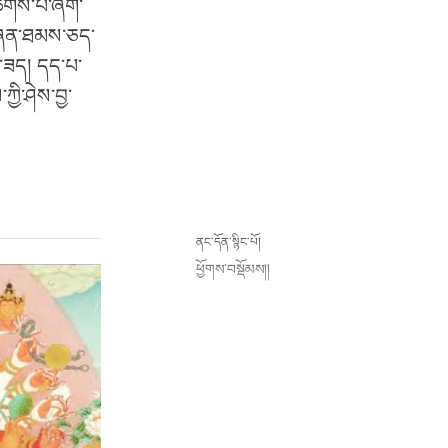
་ཚོགས་པ་ཞིག་
 གཞན་ཐམས་ཅད་
མ་ཟད། དད་པ་
ྱི་ཤེས་བྱ་
ནང་དོན་སྙིང་པོ།
ཕྱོགས་བསྡོམས།།