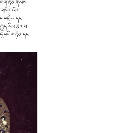
ཇིག་རྟེན་རྣམས་
་འཁོར་ལོར་
ཟུང་འབྲེལ་དང་
ྒྱུད་རིམ་རྣམས་
ུ་འཇིག་རྟེན་དང་