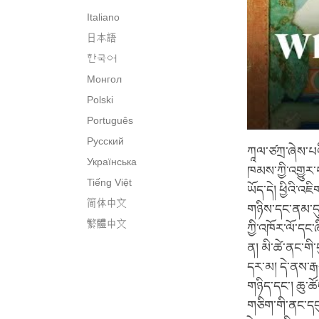
Italiano
日本語
한국어
Монгол
Polski
Português
Русский
ཀཱལ་ཙཀྲ་ཞེས་པའི
Українська
ཁམས་ཀྱི་འགྱུར་
Tiếng Việt
ཡོད་དེ། ཕྱིའི་འཇ
简体中文
གཉིས་དང་ནམ་དུས
繁體中文
ཀྱི་འཁོར་ལོ་དང་
ན། མི་ཚེ་ནང་གི་
དར་མ། དེ་ནས་རྒ
གཉིད་དང་། ཆུ་ཚོ
གཅིག་གི་ནང་དབུ