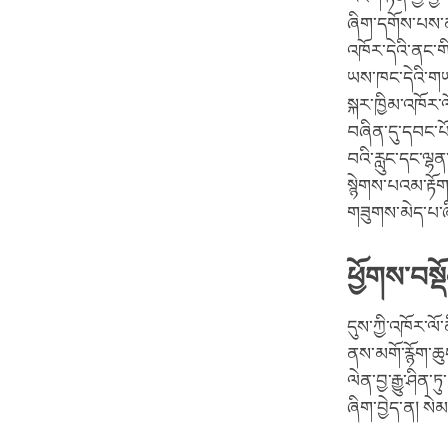
ཞིག་དགོས་པས་ན།
འཁོར་དེའི་ནང་ག
ཡས་ཁང་དེའི་གཡ
སྐར་ཁྱིམ་འཁོར་ལ
བཞིན་དུ་དབང་པོ
བའི་རླུང་དང་ལྷ
སྙེགས་པའམ་རྟོག
གཟུགས་མེད་པ་ཞིག
ཕྱོགས་བསྡ
དུས་ཀྱི་འཁོར་ལོ
ནས་མགོ་རྙོག་ཆུ
ལེན་བྱ་རྒྱུ་ཤིན
ཞིག་བྱེད་ན། སེ