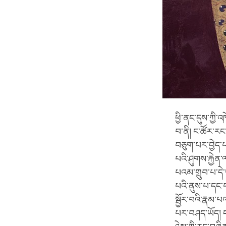
ཕྱི་ནང་དུས་ཀྱི
བ་ནི། ང་ཚོར་ར
བཅུག་པར་བྱེད་པའ
པའི་ཤུགས་རྐྱེ
པའམ་གྲུབ་པ་དེ་
པའི་ནུས་པ་དང་བ
སྦྱོར་བའི་རྣམ་
པར་བཤད་ཡོད། ང་