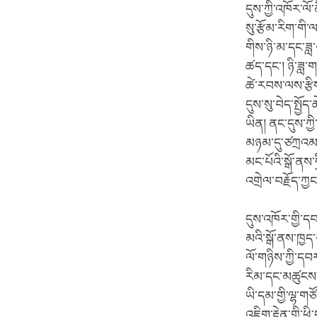
དུས་ཀྱི་འཁོར་ལོ་
སུ་རྩོམ་རིག་གི
གིས་ཉི་མ་དང་ཟླ་
ཚད་དང་། ཉི་ཟླ་ག
ཚེ་རབས་ལས་རྩིས
དུས་སུ་བེད་སྤྱོ
ཡིན། ནང་དུས་ཀྱི
མཉམ་དུ་ཙཀྲའམ་འཁ
མང་པོའི་སྒོ་ནས་
འགྲེལ་བརྗོད་ཀྱང་
དུས་འཁོར་གྱི་ད
མའི་སྒོ་ནས་ཁྱད་
ལོ་གཉིས་ཀྱི་དབ
རིམ་དང་མཚུངས་
ཡི་དམ་གྱི་ལྷ་ག
འཇིག་རྟེན་གྱི་ཕ