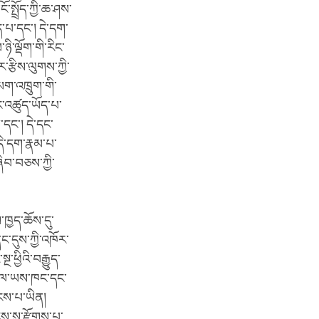
ོ་སྤྲོད་ཀྱི་ཆ་ཤས་
་པ་དང་། དེ་དག་
ི་ལྡོག་གི་རིང་
ར་རྩིས་ལུགས་ཀྱི་
མག་འཁྲུག་གི་
ྱང་འཚུད་ཡོད་པ་
་དང་། དེ་དང་
དེ་དག་རྣམ་པ་
ཞིབ་བཅས་ཀྱི་
ཁྱད་ཆོས་དུ་
ང་དུས་ཀྱི་འཁོར་
ཕྱིའི་བརྒྱུད་
གཞལ་ཡས་ཁང་དང་
ུངས་པ་ཡིན།
ངས་སུ་རྫོགས་པ་