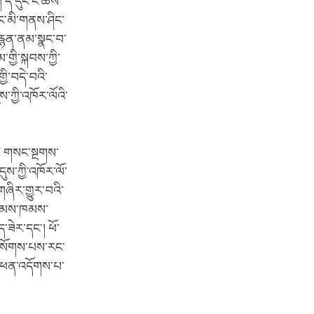
 ད་དུང་ང་ཚོས་
ཡང་མི་གནས་ཤིང་
་བརྙན་ནམ་སྣང་བ་
་གྱི་སྐབས་ཀྱི་
ྱི་བདེ་བའི་
ས་ཀྱི་འཁོར་ལོའི་
ི། གསང་སྔགས་
ུས་ཀྱི་འཁོར་ལོ་
གཞིར་གྱུར་བའི་
་སེམས་ཁམས་
་ཟེར་དང་། ཕོ་
་ལ་སོགས་པས་རང་
ིས་ཕན་འདོགས་པ་