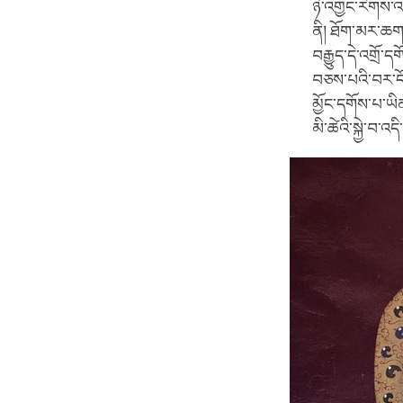
ཉེ་འགྱང་རིགས་འད
ནི། ཐོག་མར་ཆགས
བརྒྱུད་དེ་འགྲོ་ད
བཅས་པའི་བར་དོའ
མྱོང་དགོས་པ་ཡི
མི་ཚེའི་སྐྱེ་བ་འ