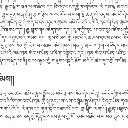
 རྒྱུད་སྡེ་གཞན་ཕལ་ཆེ་བ་དང་མི་འདྲ་བར་དཀྱིལ་འཁོར་ལ་ཡི་དམ་ལྷ་མང་བ་
ི་ལྷ་བདུན་བརྒྱ་ཉི་ཤུ་རྩ་གཉིས་ ༧༢༢ ཡོད་པ་ལས། སྡེ་ཚན་མི་འདྲ་བ་མང་པོ་
ས་གཡོན་དུ་སྡེ་ཚན་དེ་དག་དང་མཚུངས་པའི་ལོ་འཁོར་མོའི་ནང་གི་ཉིན་གྲང
ོའི་རྟགས་དང་། རྒྱུ་སྐར་གལ་ཆེན་ཁག་དང་། ལུས་ཀྱི་རུས་པ་དང་རུས་ཚིགས་ཀྱི
་དང་འབྱུང་བའི་ཁམས་དང་། ལུས་སེམས་ཀྱི་ཕུང་པོའི་ཆ་ཤས་དང་བཅས་པ་ཡོད།
ན་དུ་ཉམས་ལེན་གྱི་རིམ་པ་མཐའ་མའི་སྐབས། ཤིན་ཏུ་ཕྲ་བ་གཉུག་མ་འོད་གསལ་
ས་པའི་ལམ་ཐུན་མོང་མ་ཡིན་པ་ཞིག་བསྐྱེད་པ་དང་། ཐུན་མོང་མ་ཡིན་པའི་ཕྲ་
་བསྐྱེད་པ་ནི། སངས་རྒྱས་ཀྱི་གཟུགས་སྐུའི་ཐོག་མའི་ངོ་ཚབ་ཏུ་འགྲོ་བ་ཡིན།
ོམས།།
་ནི་ཧ་ཅང་ཚད་མཐོ་ལ་རྒྱས་སྤྲོས་ཆེ་བའི་ཉམས་ལེན་ཞིག་ཡིན། འདིའི་དཀྱིལ་འཁོ
ང་བའི་རིགས་དང་ཡི་དམ་གྱི་ལྷ་ཉུང་ཤས་ལས་བསྒོམ་རྒྱུ་མེད་པ་དེ་འདྲ་ཡིན་ན
་ཏུ་ཁག་པོ་ཡོད། ཡིན་ནའང་ཀུན་སློང་བཟང་པོ་དང་། གྲ་སྒྲིག་ཡག་པོ། རྒྱུན་མཐུ
མས་ཅན་ཐམས་ཅད་ཀྱི་དོན་དུ་སངས་རྒྱས་ཀྱི་གོ་འཕང་འཐོབ་པ་ལ་ཕན་ནུས་ཧ་ཅ