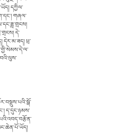
ཡོད། དཀྱིལ་
ཞིག་དང་། གཞལ་
ས་དང་ཟླ་གྲངས།
་གྲངས། དེ་
 དེར་མ་ཟད། ཕྲ་
གྱི་སེམས་དེ་ལ་
བའི་ལུས་
ར་བསྡུས་པའི་སྒོ་
འང་། ད་དུང་ཉམས་
ད་པའི་འབད་བརྩོན་
ང་ཆེན་པོ་ཡོད།