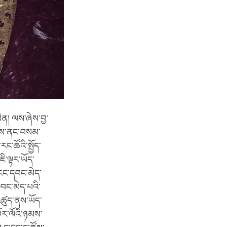
ིན། ལས་ཞེས་བྱ་
ེམས་ནང་བསམ་
ང་ཚོའི་སྤྱོད་
ི་ལྟར་ཡོད་
་རང་དབང་མེད་
དབང་མེད་པའི་
འཚུད་ནས་ཡོད་
ོར་ལོའི་ཉམས་