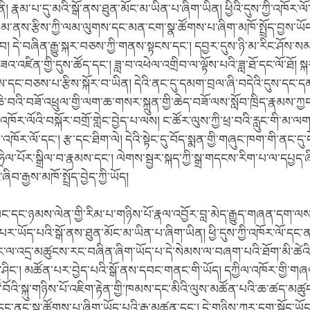
ནི། རྣམ་པ་དུ་མའི་སྒོ་ནས་ཐུན་མོང་མ་ཡིན་པ་ཞིག་ཡིན། ཕྱིའི་དུས་ཀྱི་འཁོར་ལོ་ང
་ལམ་ནས་རྩིས་ཀྱི་ལམ་ལུགས་དང་མན་ངག་སྣ་ཚོགས་པ་ཞིག་མཁོ་སྤྲོད་བྱས་ཡོད
བ། དེ་བཞིན་རྒྱུ་སྐར་བཅས་ཀྱི་གནས་སྟངས་དང་། དབྱར་དུས་ཉི་མ་རིང་ཤོས་སམ་ཉ
ཟའ་འཛིན་གྱི་དུས་ཚོད་དང་། ཟླ་བ་འཕེལ་འགྲིབ་ལ་ལྟོས་པའི་ཟླ་ཐོ་དང་ལོ་ཐོ། སྐ
་དང་བཅས་པ་རྩིས་སྐོར་བ་ཡིན། དེའི་ནང་དུ་དམག་བྲལ་ཞི་བདེའི་དུས་དང་ད
ད་ཆེ་བའི་བཟོ་འཕྲུལ་གྱི་ལག་ཆ་གསར་སྐྲུན་གྱི་ཆེད་བཟོ་ལས་སློབ་ཁྲིད་རྣམས་ཀ
་འཁོར་ལོའི་བསྐོར་བགྲོ་གླེང་བྱེད་པ་ལས། ང་ཚོར་ལུས་ཀྱི་ཕྲ་བའི་རླུང་གི་མ་ལག
ོར་ལོ་དང་། རྩ་དང་ཐིག་ལེ། དེའི་སྟེང་དུ་བོད་སྨན་གྱི་གཞུང་ཁག་གི་ནང་དུ་
ཧྲིལ་པོར་སྒྲིལ་བ་རྣམས་དང་། ལེགས་སྦྱར་སྐད་ཀྱི་སྒྲ་གདངས་རིག་པ་ལ་དཔྱད་
ཞིབ་རྒྱས་མཁོ་སྤྲོད་བྱེད་ཀྱི་ཡོད།
བང་དང་ཉམས་ལེན་གྱི་རིམ་པ་གཉིས་པོ་རྣལ་འབྱོར་བླ་མེད་རྒྱུད་གཞན་དག་ལས་
པར་ཡོད་པའི་སྒོ་ནས་ཐུན་མོང་མ་ཡིན་པ་ཞིག་ཡིན། ཕྱི་དུས་ཀྱི་འཁོར་ལོ་དང་ན
ར་ལ་འདྲ་མཚུངས་རང་བཞིན་ཞིག་ཡོད་པ་དེ་སེམས་ལ་བཞག་པའི་ཐོག་མི་ཚེའི་སྔ་
ཤིང་། མཚོན་པར་བྱེད་པའི་སྒོ་ནས་དབང་གནང་གི་ཡོད། དཀྱིལ་འཁོར་གྱི་
ཙོ་བོའི་སྐུ་གཉིས་པོ་འཇིག་རྟེན་གྱི་ཁམས་དང་མིའི་ལུས་མཚོན་པའི་ཆ་ཚད་མཚ
ྱི་དང་ནང་སྣ་ཚོགས་པ་ཞིག་ཡོད་པའི་རྒྱུ་མཚན་དང་། དེ་གཉིས་ཀར་དག་སྦྱོང་ཡོ