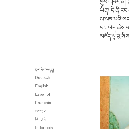
དུས་འཁོར་ནི། ར
ཡིན། དེ་ནི་ར
ལ་ཕན་པའི་སངས
དང་ཡིད་ཆེས་ག
མཛོད་ལྟ་བུ་ཞིག
སྐད་ཡིག་གཞན།
Deutsch
English
Español
Français
हिन्दी
Indonesia