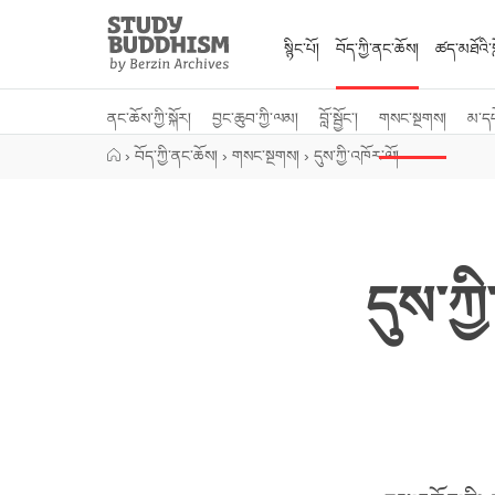
Close
Study
Buddhism
སྙིང་པོ།
བོད་ཀྱི་ནང་ཆོས།
ཚད་མཐོའི་སླ
Home
ནང་ཆོས་ཀྱི་སྐོར།
བྱང་ཆུབ་ཀྱི་ལམ།
བློ་སྦྱོང་།
གསང་སྔགས།
མ་ད
›
བོད་ཀྱི་ནང་ཆོས།
›
གསང་སྔགས།
›
དུས་ཀྱི་འཁོར་ལོ།
དུས་ཀྱ