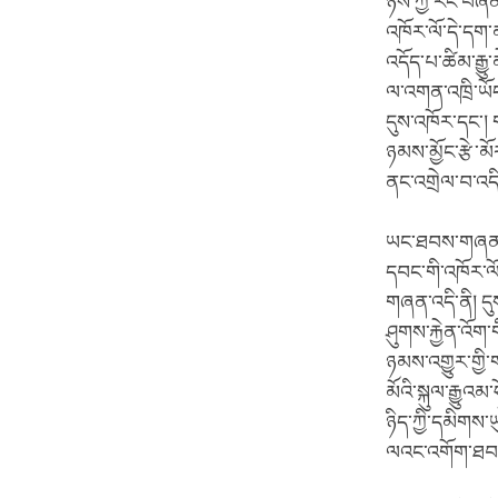
ཉེས་ཀྱི་རང་བཞི
འཁོར་ལོ་དེ་དག་མ
འདོད་པ་ཚིམ་རྒྱུ
ལ་འགན་འཁྲི་ཡོད་
དུས་འཁོར་དང་། ག
ཉམས་མྱོང་རྩེ་མོ
ནང་འགྲེལ་བ་འདི
ཡང་ཐབས་གཞན་གྱ
དབང་གི་འཁོར་ལོ
གཞན་འདི་ནི། དུ
ཤུགས་རྐྱེན་འོག
ཉམས་འགྱུར་གྱི་
མོའི་སྐུལ་རྒྱུ
ཉིད་ཀྱི་དམིགས་
ལའང་འགོག་ཐབས་