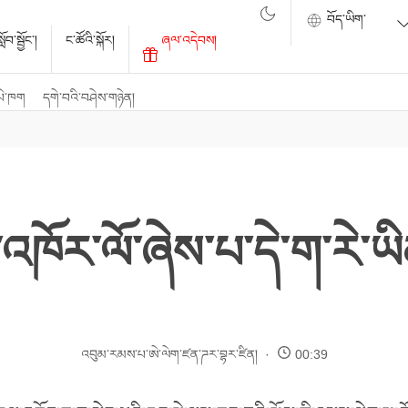
ོབ་སྦྱོང་།
ང་ཚོའི་སྐོར།
ཞལ་འདེབས།
པེ་ཁག
དགེ་བའི་བཤེས་གཉེན།
ི་འཁོར་ལོ་ཞེས་པ་དེ་ག་རེ་
འབུམ་རམས་པ་ཨེ་ལེག་ཛན་ཌར་བྷར་ཛིན།
00:39