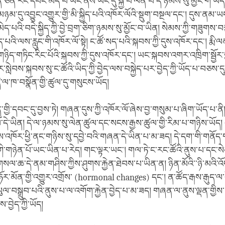
ན་ཅན་རང་དབང་མེད་པ་ཡང་ནས་ཡང་དུ་སྐྱེ་བ་ལེན་པ་དེ་ཉམས་སུ་མྱོང་གི་ཡོད།
ཉམ་དུ་འབྱུང་འགྱུར་གྱི་མི་སྐྱིད་པའི་འཁོར་ལོའི་སྡུག་བསྔལ་དང་། དུས་ནམ་
་མེད་པའི་བདེ་སྐྱིད་ཀྱི་བྱེ་བྲག་ཅིག་ཉམས་སུ་མྱོང་བ་ཡིན། སེམས་ཀྱི་གཟུགས
པའི་ལས་རླུང་གི་འཁོར་ལོ་སྟེ། ང་ཚོ་སད་པའི་སྐབས་ཀྱི་དུས་འཁོར་དང་། རྨི་ལམ
ཉིད་གཏིང་རིང་པོའི་སྐབས་ཀྱི་དུས་འཁོར་དང་། ཡང་སྐབས་འགར་འཁྲིག་སྦྱོར་ག
ར་སླེབས་སྐབས་སུ་ང་ཚོའི་ཡིད་ཀྱི་བྱེད་ལས་བསྐྱེད་པར་བྱེད་ཀྱི་ཡོད་པ་བཅས་དུ
་ལ་ཁ་བསྣོན་གྱི་ཚུལ་དུ་གསུངས་ཡོད།
ི་དབང་དུ་བྱས་ཏེ། གཞན་དུས་ཀྱི་འཁོར་ལོ་ཞེས་བྱ་གསུམ་པ་ཞིག་ཡོད་པ་ན
་དེ་ཡིན། དེ་ལ་ཉམས་སུ་ལེན་ཚུལ་དང་སངས་རྒྱས་ཚུལ་གྱི་རིམ་པ་གཉིས་ཡོད། ད
ས་འཁོར་ཕྱི་ནང་གཉིས་སུ་དབྱེ་བའི་གཞན་དེ་ཡིན་པ་མ་ཟད། དེ་དག་གི་གནོད་
་གི་གཉེན་པོ་ཡང་ཡིན་པ་རེད། གང་ལྟར་ཡང་། གལ་ཏེ་ང་རང་ཚོའི་ནུས་པ་དང
གསལ་ཆ་དེ་ནམ་གཤིས་ཀྱིས་ཤུགས་རྐྱེན་ཐེབས་པ་ཡིན་ན། ཉིན་མོའི་་ཉི་མའི་འོད
འམ་ཧོར་མོན་གྱི་འགྱུར་འགྲོས་ (hormonal changes) དང་། ན་ཚོད་རྒས་རྒུད
ཡུལ་བསྒྲུབ་པའི་ནུས་པ་ལ་འགོག་རྐྱེན་བྱེད་པ་མ་ཟད། གཞན་ལ་ནུས་ལྡན་གྱ
བྱེད་ཀྱི་ཡོད།