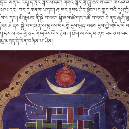
ྲ་བ་ཡིན་པ་རེད། དེ་ལྟར་སྐར་མ་དང་། གཟའ་སྐར་གྱི་ཁྱུ་ཚོགས་དང་། གོ་ལའི་འ
་པ་དང་། བར་དུ་གནས་པ་དང་། ཐ་མར་ཉམས་ཤིང་སྟོང་པར་གྱུར་བའི་དུས་ཀྱི
གོས་པ་དང་། མི་རྣམས་ནི་སྐྱེ་བ་དང་། སྐྱེ་ནས་ཚེ་གང་འཚོ་བ་དང་། དེ་ནས་རྒ་ཤི་
མ་ཤི་ནས་སྐྱེ་བ་གཞན་མ་བླངས་བར་གྱི་དུས་ཡུན་བཅས་དུས་ཀྱི་འཁོར་ལོ་བར
ན། དེར་མ་ཟད་ཕྱི་ནང་གི་འཁོར་ལོ་གཉིས་ཀ་ཐོག་མ་མེད་པ་ནས་ཡང་ནས་ཡང་ད
དི་མུ་མཐུད་དེ་ལེན་བཞིན་པ་ཡིན།