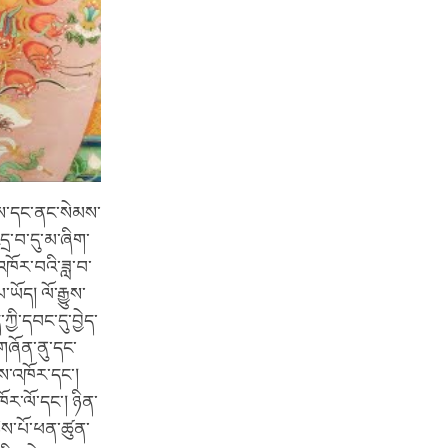
་ཁམས་དང་ནང་སེམས་
ྲ་བ་དུ་མ་ཞིག་
་འཁོར་བའི་ཟླ་བ་
ོད། ལོ་རྒྱུས་
ྱི་དབང་དུ་བྱེད་
། གཞོན་ནུ་དང་
ུས་འཁོར་དང་།
ོར་ལོ་དང་། ཉིན་
ིས་པོ་ཕན་ཚུན་