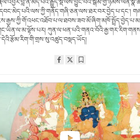
ྣལ་འབྱོར་བླ་ན་མེད་པའི་རྒྱུད་སྡེ་ལས་བྱུང་བའི་སྒོམ་གྱི་ཉམས་ལེན་སྣ
ང་དབང་མེད་པའི་ལས་ཀྱི་གནོད་གཞི་ཅན་ལས་ཐར་བར་བྱེད་པ་དང་།
་རྒྱས་ཀྱི་གོ་འཕང་འཐོབ་པ་ལ་ཐབས་ཟབ་མོ་ཞིག་མཁོ་སྤྲོད་བྱེད་པ་
ང་ཡིན་ལ་མ་ལྟོས་པར། ཀུན་ལ་ཕན་པའི་གནའ་བོའི་རྒྱ་གར་རིག་གནས་ཀ
་དེའི་རྩོམ་རིག་གི་གྲས་སུ་འཚུད་བསྡད་ཡོད།
Share
Bookmark
on
facebook