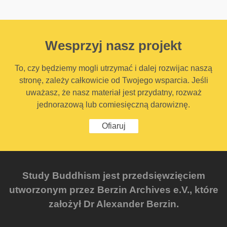
Wesprzyj nasz projekt
To, czy będziemy mogli utrzymać i dalej rozwijac naszą
stronę, zależy całkowicie od Twojego wsparcia. Jeśli
uważasz, że nasz materiał jest przydatny, rozważ
jednorazową lub comiesięczną darowiznę.
Ofiaruj
Study Buddhism jest przedsięwzięciem
utworzonym przez Berzin Archives e.V., które
założył Dr Alexander Berzin.