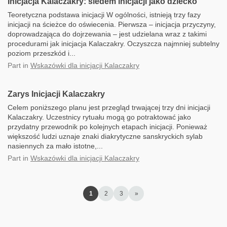
Inicjacja Kalaczakry: siedem inicjacji jako dziecko
Teoretyczna podstawa inicjacji W ogólności, istnieją trzy fazy
inicjacji na ścieżce do oświecenia. Pierwsza – inicjacja przyczyny,
doprowadzająca do dojrzewania – jest udzielana wraz z takimi
procedurami jak inicjacja Kalaczakry. Oczyszcza najmniej subtelny
poziom przeszkód i...
Part
in
Wskazówki dla inicjacji Kalaczakry
Zarys Inicjacji Kalaczakry
Celem poniższego planu jest przegląd trwającej trzy dni inicjacji
Kalaczakry. Uczestnicy rytuału mogą go potraktować jako
przydatny przewodnik po kolejnych etapach inicjacji. Ponieważ
większość ludzi uznaje znaki diakrytyczne sanskryckich sylab
nasiennych za mało istotne,...
Part
in
Wskazówki dla inicjacji Kalaczakry
1
2
3
»