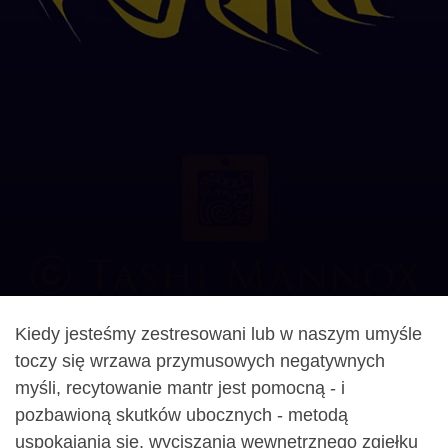
Kiedy jesteśmy zestresowani lub w naszym umyśle
toczy się wrzawa przymusowych negatywnych
myśli, recytowanie mantr jest pomocną - i
pozbawioną skutków ubocznych - metodą
uspokajania się, wyciszania wewnętrznego zgiełku