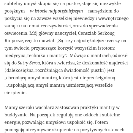
subtelny umysł skupia się na pustce, staje się niezwykle
potężnym –
w istocie najpotężniejszym
– narzędziem do
pozbycia się na zawsze wszelkiej niewiedzy i wewnętrznego
zamętu na temat rzeczywistości, oraz do sprowadzenia
oświecenia. Mój główny nauczyciel, Censziab Serkong
Rinpocze, często mawiał: „Są trzy najpotężniejsze rzeczy na
tym świecie, przynoszące korzyść wszystkim istotom:
medycyna, technika i mantry”. Mówiąc o mantrach, odnosił
się do
Sutry Serca
, która stwierdza, że doskonałość mądrości
(dalekosiężna, rozróżniająca świadomość pustki) jest
„chroniącą umysł mantrą, która jest nieprześcignioną
...uspokajającą umysł mantrą uśmierzającą wszelkie
cierpienie.
Mamy szeroki wachlarz zastosowań praktyki mantry w
buddyzmie. Na początek regulują one oddech i subtelne
energie, pozwalając umysłowi uspokoić się. Potem
pomagają utrzymywać skupienie na pozytywnych stanach