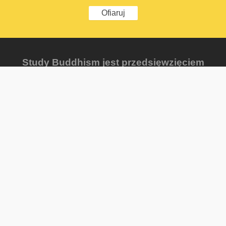
Ofiaruj
Study Buddhism jest przedsięwzięciem
utworzonym przez Berzin Archives e.V., które
założył Dr Alexander Berzin.
Przyślij opinię
FAQ
Mapa strony
Privacy Policy
Newsletter
Ostatnio dodane
Progress Reports
Courses