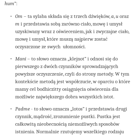
hum
”:
Om
– ta sylaba składa się z trzech dźwięków,
a
,
u
oraz
m
i przedstawia sobą zarówno ciało, mowę i umysł
uzyskiwany wraz z oświeceniem, jak i zwyczajne ciało,
mowę i umysł, które muszą najpierw zostać
oczyszczone ze swych ułomności.
Mani
– to słowo oznacza „klejnot” i odnosi się do
pierwszego z dwóch czynników sprowadzających
powyższe oczyszczenie, czyli do strony metody. W tym
kontekście metodą jest współczucie, w oparciu o które
mamy cel bodhiczitty osiągnięcia oświecenia dla
możliwie największego dobra wszystkich istot.
Padme
- to słowo oznacza „lotos” i przedstawia drugi
czynnik, mądrość, zrozumienie pustki. Pustka jest
całkowitą nieobecnością niemożliwych sposobów
istnienia. Normalnie rzutujemy wszelkiego rodzaju