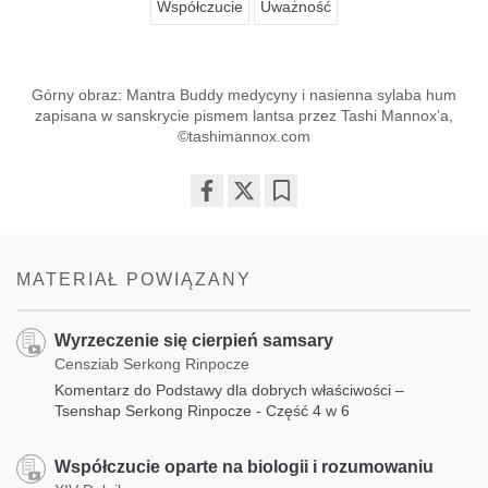
Współczucie
Uważność
Górny obraz: Mantra Buddy medycyny i nasienna sylaba hum
zapisana w sanskrycie pismem lantsa przez Tashi Mannox’a,
©tashimannox.com
Share
Bookmark
on
facebook
MATERIAŁ POWIĄZANY
Wyrzeczenie się cierpień samsary
Censziab Serkong Rinpocze
Komentarz do Podstawy dla dobrych właściwości –
Tsenshap Serkong Rinpocze - Część 4 w 6
Współczucie oparte na biologii i rozumowaniu