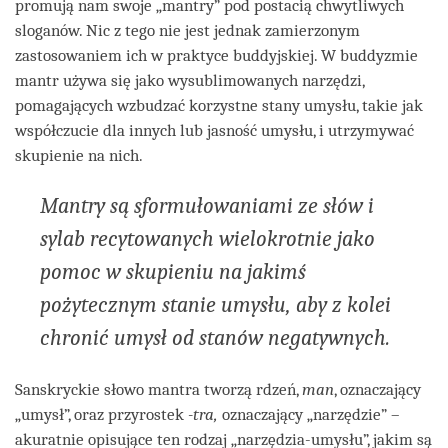
promują nam swoje „mantry” pod postacią chwytliwych
sloganów. Nic z tego nie jest jednak zamierzonym
zastosowaniem ich w praktyce buddyjskiej. W buddyzmie
mantr używa się jako wysublimowanych narzędzi,
pomagających wzbudzać korzystne stany umysłu, takie jak
współczucie dla innych lub jasność umysłu, i utrzymywać
skupienie na nich.
Mantry są sformułowaniami ze słów i
sylab recytowanych wielokrotnie jako
pomoc w skupieniu na jakimś
pożytecznym stanie umysłu, aby z kolei
chronić umysł od stanów negatywnych.
Sanskryckie słowo mantra tworzą rdzeń,
man
, oznaczający
„umysł”, oraz przyrostek
-tra,
oznaczający „narzędzie” –
akuratnie opisujące ten rodzaj „narzędzia-umysłu”, jakim są