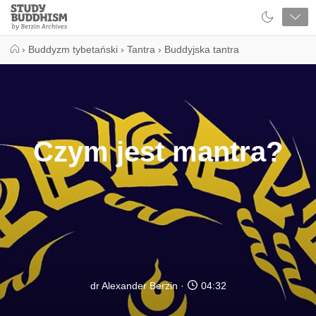
Close
Study
Buddhism
Home
›
Buddyzm tybetański
›
Tantra
›
Buddyjska tantra
Czym jest mantra?
dr Alexander Berzin
04:32