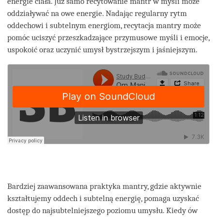
energie ciała. Już samo recytowanie mantr w myśli może
oddziaływać na owe energie. Nadając regularny rytm
oddechowi i subtelnym energiom, recytacja mantry może
pomóc uciszyć przeszkadzające przymusowe myśli i emocje,
uspokoić oraz uczynić umysł bystrzejszym i jaśniejszym.
Bardziej zaawansowana praktyka mantry, gdzie aktywnie
kształtujemy oddech i subtelną energię, pomaga uzyskać
dostęp do najsubtelniejszego poziomu umysłu. Kiedy ów