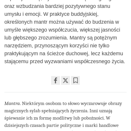
oraz wzbudzania bardziej pozytywnego stanu
umysłu i emocji. W praktyce buddyjskiej,
określonych mantr można używać do budzenia w
umyśle większego współczucia, większej jasności
lub głębszego zrozumienia. Mantry są potężnym
narzędziem, przynoszącym korzyści nie tylko
praktykującym na ścieżce duchowej, lecz każdemu
stającemu przed wyzwaniami współczesnego życia.
Share
Bookmark
on
facebook
Mantra
. Niektórym osobom to słowo wyczarowuje obrazy
magicznych sylab spełniających życzenia. Inni uznają
śpiewanie ich za formę modlitwy lub pobożności. W
dzisiejszych czasach partie polityczne i marki handlowe