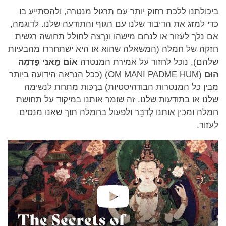
ביכולתנו ללכת רחוק יותר עם תרגול מנטרה, ולהסתייע בו
כדי למזג את הדיבור שלנו עם הגוף והתודעה שלנו. לדוגמה,
אם נלך לעזור או לנחם מישהו ונִרְצה לחולל תחושה רגשית
חזקה של חמלה (המשאלה שהוא או היא ישתחררו מהבעיות
שלהם), נוכל לחזור על אמירת המנטרה
אוֹם מַאנִי פַּדְמֶה
הוּם
(OM MANI PADME HUM) (ככל הנראה הידועה ביותר
מבֵּין כל המנטרות הבודהיסטיות) בְּרַכּוּת מתחת לנשימה
שלנו או בתודעות שלנו. זה שומר אותנו במיקוד על תחושת
חמלה ומכין אותנו לְדַבֵּר ולפעול בחמלה תוך שאנו מנסים
לעזור.