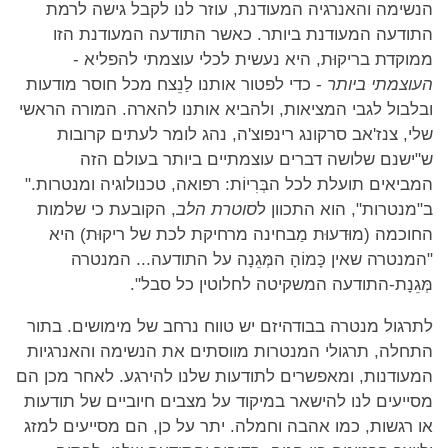
הנשימה והאנרגיה המעודנת, עוזר לנו לקבל גישה לרמת
התודעה המעודנת ביותר. כאשר התודעה המעודנת הזו
ממוקדת בריקוּת, היא נעשית לכלי עוצמתי להפליא -
העוצמתי ביותר
- כדי לפטור אותנו לַנֵצח מכל חוסר מודעות
ובלבול לגבי המציאות, ולהביא אותנו להארה. המורה הראשי
שלי, צנז'אב סרקונג רינפוצ'ה, נהג לומר לעתים קרובות
ש"ישנם שלושה דברים עוצמתיים ביותר בעולם הזה
המביאים תועלת לכל הבְּרִיוֹת: רפואה, טכנולוגיה ומנטרות."
ב"מנטרות", הוא התכוון ל
סוטרת הלב
, הקובעת כי שלמות
החוכמה (מוּדעוּת מַבחינה מרחיקת לכת של ריקוּת) היא
"המנטרה שאין כָּמוֹהָ המְּגֵנָה על התודעה... המנטרה
מְּגֵנָת-התודעה המשקיטה לחלוטין כל סבל".
לתרגול מנטרה בבודהיזם יש טווח נרחב של מימושים. בתור
התחלה, תרגולי המנטרות מווסתים את הנשימה והאנרגיות
המעודנות, ומאפשרים לתודעות שלנו להירגע. לאחר מכן הם
מסייעים לנו להישאר במיקוד על מצבים חיוביים של תודעות
או רגשות, כמו אהבה וחמלה. יתר על כן, הם מסייעים למזג