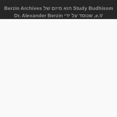
Study Budhissm הוא מיזם של Berzin Archives
e.V, שנוסד על ידי Dr. Alexander Berzin
שלחו לנו תגובה
FAQ
מפת האתר
Privacy Policy
Newsletter
התוכן העדכני ביותר
Progress Reports
Courses
שפות אחרות
עקבו אחרינו ב