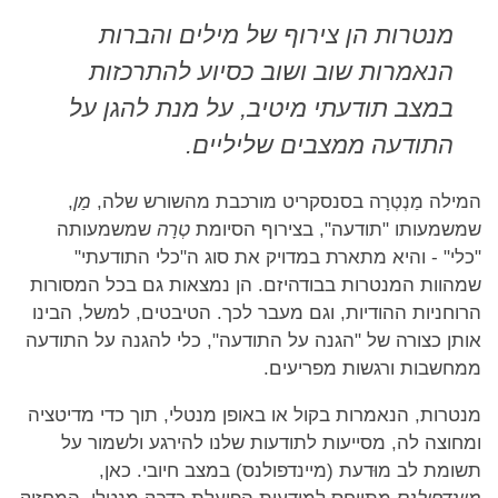
מנטרות הן צירוף של מילים והברות
הנאמרות שוב ושוב כסיוע להתרכזות
במצב תודעתי מיטיב, על מנת להגן על
התודעה ממצבים שליליים.
המילה מַנְטְרָה בסנסקריט מורכבת מהשורש שלה,
מַן
,
שמשמעותו "תודעה", בצירוף הסיומת
טְרָה
שמשמעותה
"כלי" - והיא מתארת במדויק את סוג ה"כלי התודעתי"
שמהוות המנטרות בבודהיזם. הן נמצאות גם בכל המסורות
הרוחניות ההודיות, וגם מעבר לכך. הטיבטים, למשל, הבינו
אותן כצורה של "הגנה על התודעה", כלי להגנה על התודעה
ממחשבות ורגשות מפריעים.
מנטרות, הנאמרות בקול או באופן מנטלי, תוך כדי מדיטציה
ומחוצה לה, מסייעות לתודעות שלנו להירגע ולשמור על
תשומת לב מוּדעת (מיינדפולנס) במצב חיובי. כאן,