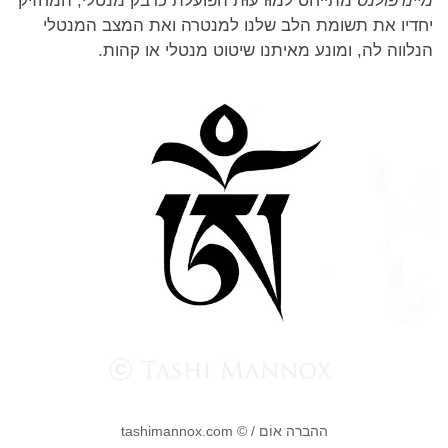
מיינדפולנס
מתייחס למוּדעוּת הפועלת כדבק מנטלי, המחזיק
יחדיו את תשומת הלב שלנו למנטרה ואת המצב המנטלי
הנלווה לה, ומונע מאיתנו שיטוט מנטלי או קהות.
ההברה אוֹם / © tashimannox.com