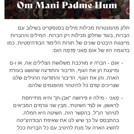
חלק מהמנטרות מכילות מילים בסנסקריט בשילוב עם
הברות, בעוד שחלקן מכילות רק הברות. המילים וההברות
מייצגות היבטים שונים של תורות הלימוד הבודהיסטיות, כמו
בדוגמה הזו של אוֹם מַאנִי פַּדְמֶה הוּם:
אוֹם
- הברה זו מורכבת משלושת הצלילים אַה, אוֹ ו-ם
ומייצגת הן את הגוף, הדיבור והתודעה שהושגו בעזרת
הארה, והן את הגוף, הדיבור והתודעה הרגילים שלנו
שצריכים קודם כל להיטהר מהפגמים שלהם.
מַאנִי
- מילה זו פירושה "אבן-חן" והיא מתייחסת
לַראשון, או לַצד השיטתי, מבֵּין שני גורמים המביאים
לטיהור הנ"ל. בהקשר הזה, השיטה היא חמלה,
בהתבסס על כך שיש לנו את שאיפת הבודהיצ'יטה
להשיג הארה על מנת להיטיב עם כל הבְּרִיוֹת ככל