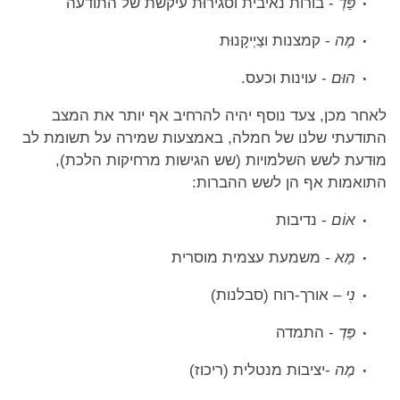
פַּדְ
- בורות נאיבית וסגירוּת עיקשת של התודעה
מֶה
- קמצנות וצַיְיקָנוּת
הוּם
- עוינות וכעס.
לאחר מכן, צעד נוסף יהיה להרחיב אף יותר את המצב
התודעתי שלנו של חמלה, באמצעות שמירה על תשומת לב
מוּדעת לשש השלמויות (שש הגישות מרחיקות הלכת),
התואמות אף הן לשש ההברות:
אוֹם
- נדיבות
מַא
- משמעת עצמית מוסרית
נִי
– אורך-רוח (סבלנות)
פַּדְ
- התמדה
מֶה
-יציבות מנטלית (ריכוז)