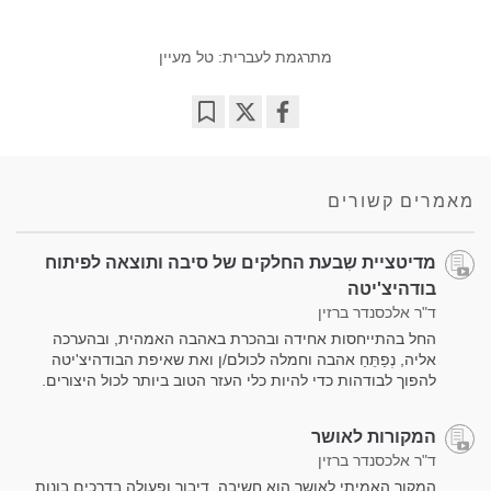
מתרגמת לעברית: טל מעיין
Bookmark
Share
on
facebook
מאמרים קשורים
מדיטציית שִבעת החלקים של סיבה ותוצאה לפיתוח
בודהיצ'יטה
ד"ר אלכסנדר ברזין
החל בהתייחסות אחידה ובהכרת באהבה האמהית, ובהערכה
אליה, נְפַתֵּחַ אהבה וחמלה לכולם/ן ואת שאיפת הבודהיצ'יטה
להפוך לבודהות כדי להיות כלי העזר הטוב ביותר לכול היצורים.
המקורות לאושר
ד"ר אלכסנדר ברזין
המקור האמיתי לאושר הוא חשיבה, דיבור ופעולה בדרכים בונות,