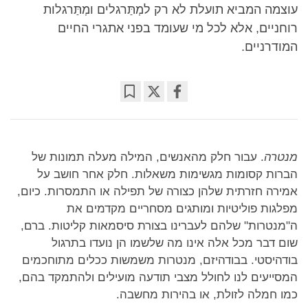
עוצמה המביא תועלת לא רק למְתַּרגלים ומְתַּרגלות
רוחניים, אלא לכל מי שעומד בפני אתגרי החיים
המודרניים.
Bookmark
Share
on
facebook
מנטרה
. עבור חלק מהאנשים, המילה מעלה תמונות של
הברות קסומות מגשימות משאלות. חלק אחר חושב על
אמירה חזרתית שלהן כצורה של תפילה או התמסרות. כיום,
מפלגות פוליטיות ומותגים מסחריים מקדמים את
ה"מנטרות" שלהם לעברינו בצורת סיסמאות קליטות. ברם,
שום דבר מכל אלה אינו מה שלשמו הן נועדו בתרגול
בודהיסטי. בבודהיזם, מנטרות משמשות ככלים מתוחכמים
המסייעים לנו לחולל מצבי תודעה מועילים ולהתמקד בהם,
כמו חמלה לזולת, או בהירות מחשבה.