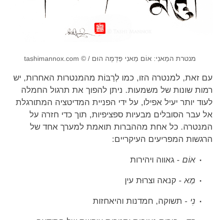
מנטרת המַאנִי: אוֹם מַאנִי פַּדְמֶה הוּם / © tashimannox.com
עם זאת, למנטרה הזו, כמו לְרַבּוֹת מהמנטרות האחרות, יש
רמות שונות של משמעות. ניתן להפוך את תרגול החמלה
לעוד יותר יעיל אפילו, על ידי הפניית המדיטציה המתורגלת
אל עבר הסובלים מבעיות ספציפיות, תוך כדי חזרה על
המנטרה. כל אחת מההברות תואמת למערך אחד של
הרגשות המפריעים העיקריים:
אוֹם
- גאווה ויהירות
מַא
- קנאה וצרוּת עין
נִי
- תשוקה, חמדנות והיאחזות