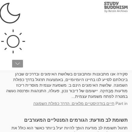
Study
Clos
Buddhism
Home
תשומת-לב מודעת
מאמץ נכון, תשומת לב מוּדעת וריכוז
סקירה אנו מתבוננות ומתבוננים בשלושת האימונים ובדרכים שבהן
ביכולתם לסייע לנו בחיינו היומיומיים, באמצעות תרגול בדרך כפולת
השמונה. שלושת האימונים הינם ב: משמעת עצמית מוסרית ריכוז
מוּדעוּת מַבְחינָה. יישומם של דיבור נכון, פעולה, התנהגות ופרנסה נעשה
במטרה לפתח משמעת עצמית...
in
Part
חיים בודהיסטיים מלאים: הדרך כפולת השמונה
תשומת לב מודעת: הגורמים המנטליים המעורבים
תרגול תשומת לב מודעת הופך להיות יעיל ביותר כאשר הוא כולל את