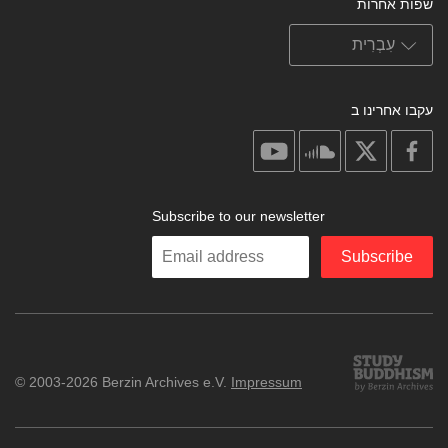
שפות אחרות
עקבו אחרינו ב
on
on
on
on
youtube
soundcloud
facebook
X
Subscribe to our newsletter
Enter
Subscribe
your
email
Study
© 2003-2026 Berzin Archives e.V.
Impressum
Buddhism
Home