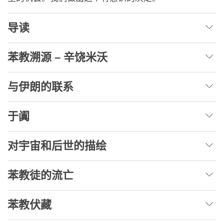
导读
苯教溯源 – 辛饶米沃
与伊朗的联系
于阗
对宇宙和后世的描绘
苯教徒的流亡
苯教伏藏