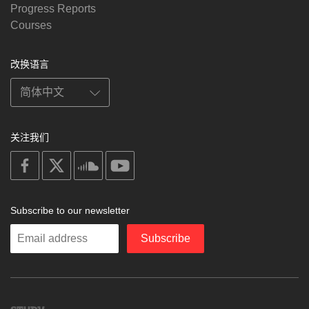
Progress Reports
Courses
改换语言
关注我们
on
on
on
on
facebook
X
soundcloud
youtube
Subscribe to our newsletter
Enter
Subscribe
your
email