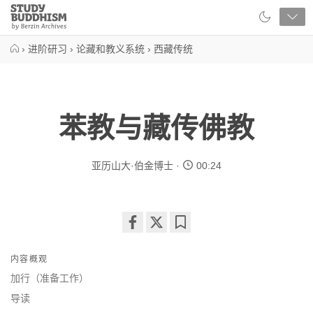
Close
Study
Buddhism
Home
›
进阶研习
›
论藏和教义系统
›
西藏传统
苯教与藏传佛教
亚历山大·伯金博士
00:24
Share
Bookmark
on
内容概观
facebook
加行（准备工作）
导读