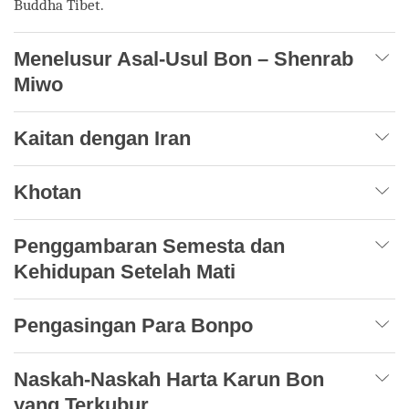
Buddha Tibet.
Menelusur Asal-Usul Bon – Shenrab
Miwo
Kaitan dengan Iran
Khotan
Penggambaran Semesta dan
Kehidupan Setelah Mati
Pengasingan Para Bonpo
Naskah-Naskah Harta Karun Bon
yang Terkubur