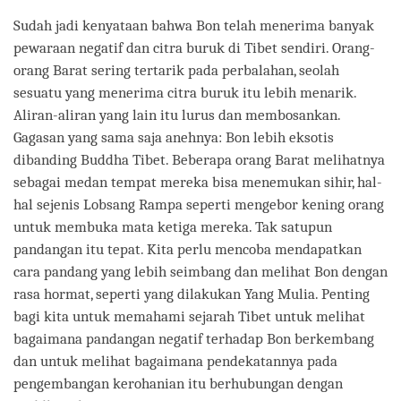
Sudah jadi kenyataan bahwa Bon telah menerima banyak
pewaraan negatif dan citra buruk di Tibet sendiri. Orang-
orang Barat sering tertarik pada perbalahan, seolah
sesuatu yang menerima citra buruk itu lebih menarik.
Aliran-aliran yang lain itu lurus dan membosankan.
Gagasan yang sama saja anehnya: Bon lebih eksotis
dibanding Buddha Tibet. Beberapa orang Barat melihatnya
sebagai medan tempat mereka bisa menemukan sihir, hal-
hal sejenis Lobsang Rampa seperti mengebor kening orang
untuk membuka mata ketiga mereka. Tak satupun
pandangan itu tepat. Kita perlu mencoba mendapatkan
cara pandang yang lebih seimbang dan melihat Bon dengan
rasa hormat, seperti yang dilakukan Yang Mulia. Penting
bagi kita untuk memahami sejarah Tibet untuk melihat
bagaimana pandangan negatif terhadap Bon berkembang
dan untuk melihat bagaimana pendekatannya pada
pengembangan kerohanian itu berhubungan dengan