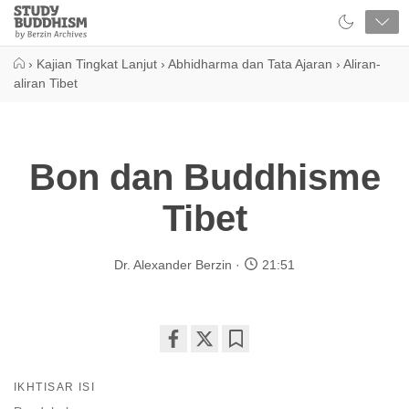
Close
Study
Buddhism
Home
›
Kajian Tingkat Lanjut
›
Abhidharma dan Tata Ajaran
›
Aliran-
aliran Tibet
Bon dan Buddhisme
Tibet
Dr. Alexander Berzin
21:51
Share
Bookmark
on
IKHTISAR ISI
facebook