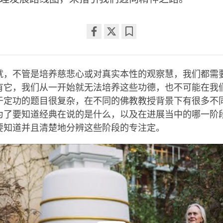
Share
Bookmark
on
facebook
就，不管是培养慈悲心或对真实本性的观察慧，我们都需
有它，我们从一开始就无法培养这些功德，也不可能在我
于定功的题目很复杂，在不同的佛教教授背景下有很多不
为了要知道经典在说的是什么，以及在进展当中的哪一阶
要知道并且清楚地分辨这些阶段的专注定。