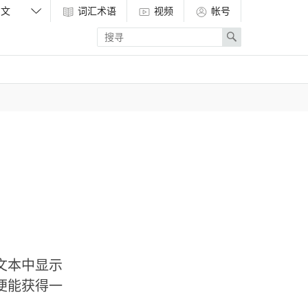
词汇术语
视频
帐号
Enter
Search
search
term
文本中显示
便能获得一