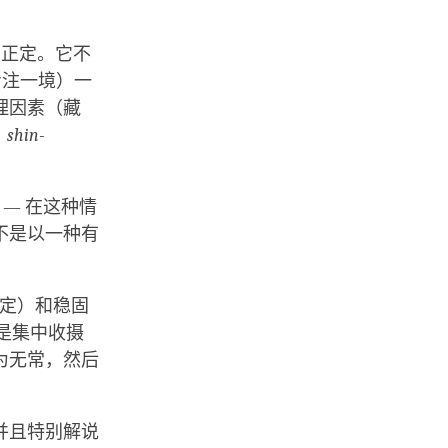
是正定。它不
专注一境）一
理因素（藏
：
shin-
— 在这种情
不是以一种有
定）和稳固
是集中收摄
为无常，然后
并且特别解说