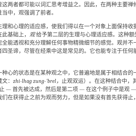
管这两者都可能以词汇思考增益之。因此，在两种主要禅修
性当中，观强调了前者。
生理和心理的适应感，使我们得以在一个对象上面保持收
在此基础上，
观
给予第二层的生理与心理适应感。这种额
完全能透视和充分理解任何事物精微细节的感觉。观并不
者四圣谛，尽管在经乘中这是常见的。它也能专注于任何
一种心的状态是在某种观之中，它普遍地是属于相结合的
藏文：
zhi-lhag zung-'brel
，
止观双运）。在这种结合中，
是止 — 首先被达成，然后是第二项 — 在这个例子中是观 
我们在获得止之前为观而努力，但是如果没有首先获得止
。