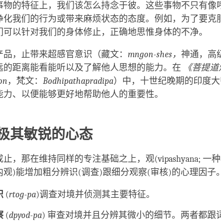
事物的特征上，我们该怎么持念于彼。这些事物不只有像
净化我们的行为或带来麻烦状态的态度。例如，为了要克
们可以针对我们的身体修止，正确地思惟身体的不净。
产品，止带来超感官意识（藏文：
mngon-shes
，
神通，高
远的距离能看能听以及了解他人思想的能力。在
《菩提道
on
，梵文：
Bodhipathapradipa
）中，十世纪晚期的印度大
能力、以便能够更好地帮助他人的重要性。
种极其敏锐的心态
止，那在维持同样的专注基础之上，观(vipashyana; 一
观)能增加粗分辨识(调查)跟细分观察(审核)的心理因子
识
(
rtog-pa
)调查对境并侦测其主要特征。
察
(
dpyod-pa
) 审查对境并且分辨其微小的细节。两者都跟