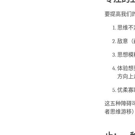
要提高我们
思维不
敌意（
思想模
体验想
方向上
优柔寡
这五种障碍
者思维游移