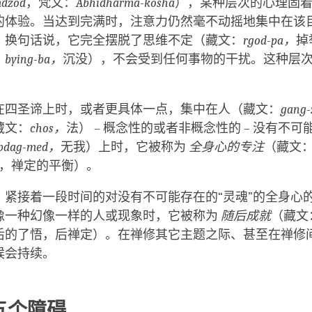
mdzod
，梵文：
Abhidharma-kosha
），某种层次的心理固
的体验。当达到完满时，注意力仍然毫不动摇地集中在该
。换句话说，它完全摆脱了思维不定（藏文：
rgod-pa，
掉
：
bying-ba，
沉没），不会受到任何事物的干扰。这种层
在四圣谛上时，或者更具体一点，集中在人（藏文：
gang
藏文：
chos，
法） – 概念性的或者非概念性的 – 没有不可
bdag-med，
无我）上时，它被称为
全身心的专注
（藏文
，禅定的平衡）。
，紧接着一段时间的对没有不可能存在的“灵魂”的全身心
像一种幻像一样的人或现象时，它被称为
随后成就
（藏文
后的了悟，后禅定）。在禅修其它主题之际、甚至在禅修
候会持续。
五个障碍