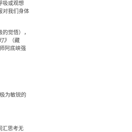
呼吸或观想
服对我们身体
级的觉悟），
灯》
（藏
师阿底峡强
种极为敏锐的
。
词汇思考无