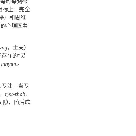
着每时每刻都
目标上，完全
举）和思维
次的心理固着
-zag，
士夫）
能存在的“灵
：
mnyam-
的专注，当专
：
rjes-thob，
间隙，随后成