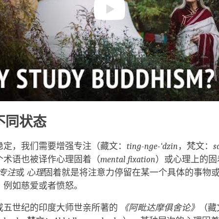
不同状态
稳定，我们需要增强专注（藏文：
ting-nge-‘dzin
，梵文：
s
个术语也被译作心理固着（
mental fixation
）或心理上的固
专注
或
心理
固着就是将注意力停留在某一个具体的事物
，例如慈爱或者愤怒。
或五世纪的印度大师世亲所著的
《阿毗达摩俱舍论》
（藏