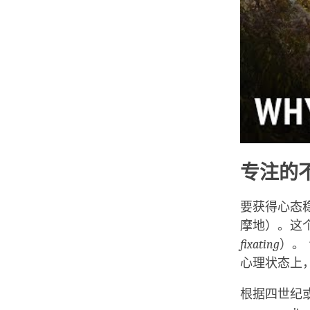
专注的
要获得心态
摩地）。这
fixating
）。
心理状态上
根据四世纪