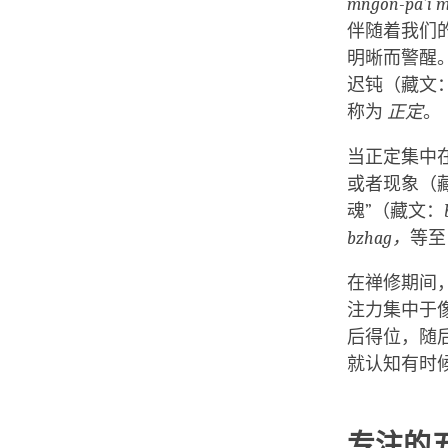
mngon-pa’i 
伴随着我们
明晰而警醒
迟钝（藏文
称为
正定
。
当正定集中
或者现象（
魂”（藏文：
bzhag，
等至
在禅修期间
注力集中于
后得位，随
就认知有时
专注的