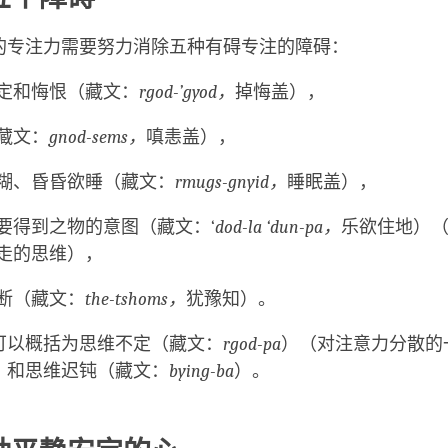
的专注力需要努力消除五种有碍专注的障碍：
定和悔恨（藏文：
rgod-’gyod，
掉悔盖），
藏文：
gnod-sems，
嗔恚盖），
糊、昏昏欲睡（藏文：
rmugs-gnyid，
睡眠盖），
要得到之物的意图（藏文：‘
dod-la ‘dun-pa，
乐欲住地）
走的思维），
断（藏文：
the-tshoms，
犹豫知）。
可以概括为思维不定（藏文：
rgod-pa
）（对注意力分散的
）和思维迟钝（藏文：
bying-ba
）。