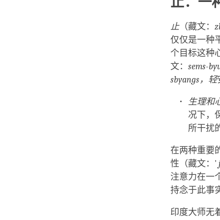
止：一
止
（藏文：
z
仅仅是一种
个目标这种
文：
sems-by
sbyangs
，轻
生理和
况下，
所干扰
在两种重要的
性（藏文：'
注意力在一
持念于此事
印度大师无