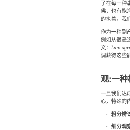
了在每一种
佛，也有能
的执着，我
作为一种副
例如从很遥
文：
Lam-sgr
调获得这些
观:一
一旦我们达成
心，特殊的内
粗分辨
细分观