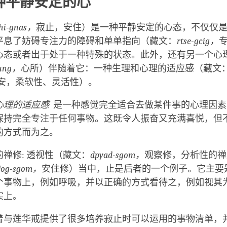
种平静安定的心
hi-gnas
，
寂止，安住）是一种平静安定的心态，不仅仅
平息了妨碍专注力的障碍和单单指向（藏文：
rtse-gcig
，
心态或者出于处于一种特殊的状态。此外，还有另一个心
ung
，
心所）伴随着它：一种生理和心理的适应感（藏文
安，柔软性、灵活性）。
心理的适应感
是一种感觉完全适合去做某件事的心理因素 
保持完全专注于任何事物。这既令人振奋又充满喜悦，但
的方式而为之。
禅修: 透视性（藏文：
dpyad-sgom
，
观察修，分析性的禅
jog-sgom
，
安住修）当中，止是后者的一个例子。它主要
个事物上，例如呼吸，并以正确的方式看待之，例如视其
实上。
着与莲华戒提供了很多培养寂止时可以运用的事物清单，