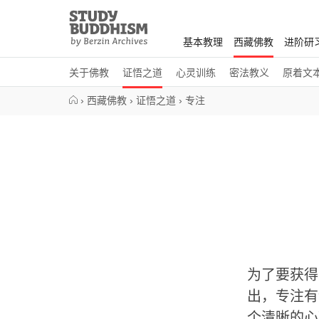
Close
Study
Buddhism
基本教理
西藏佛教
进阶研
Home
关于佛教
证悟之道
心灵训练
密法教义
原着文
›
西藏佛教
›
证悟之道
›
专注
为了要获得
出，专注有
个清晰的心