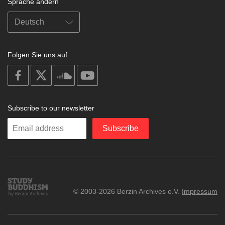
Sprache ändern
Folgen Sie uns auf
on
on
on
on
facebook
X
soundcloud
youtube
Subscribe to our newsletter
Enter
Subscribe
your
email
Study
© 2003-2026 Berzin Archives e.V.
Impressum
Buddhism
Home