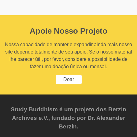
Apoie Nosso Projeto
Nossa capacidade de manter e expandir ainda mais nosso
site depende totalmente de seu apoio. Se o nosso material
lhe parecer útil, por favor, considere a possibilidade de
fazer uma doação única ou mensal.
Doar
Study Buddhism é um projeto dos Berzin
Archives e.V., fundado por Dr. Alexander
Berzin.