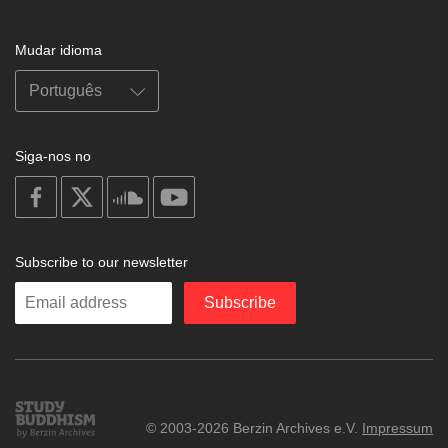
Mudar idioma
Siga-nos no
on
on
on
on
facebook
X
soundcloud
youtube
Subscribe to our newsletter
Enter
Subscribe
your
email
Study
© 2003-2026 Berzin Archives e.V.
Impressum
Buddhism