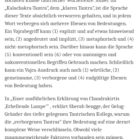
höchsten Klasse tantrischer Wurzeltexte. Außer im
„Kalachakra-Tantra“, dem „klaren Tantra“, ist die Sprache
dieser Texte absichtlich verworren gehalten, und in jedem
Wort verbergen sich mehrere Ebenen von Bedeutungen.
Ein Vajrabegriff kann (1) explizit und auf etwas hinweisend
sein, (2) angedeutet und implizit, (3) metaphorisch und (4)
nicht-metaphorisch sein. Darüber hinaus kann die Sprache
(5) konventionell sein (6) oder von unsinnigen und
unkonventionellen Begriffen Gebrauch machen. Schließlich
kann ein Vajra-Ausdruck auch noch (1) wörtliche, (2)
gemeinsame, (3) verborgene und (4) endgültige Ebenen
von Bedeutung haben.
In „Einer ausführlichen Erklärung von Chandrakirtis
‚Erhellende Lampe’“
,
erklärt Sherab Sengge, der Gelug-
Gründer des tiefer gelegenen Tantrischen Kollegs, warum
die „verborgenen Tantras“ ihre Bedeutung auf eine derart
komplexe Weise verschlüsseln. Obwohl viele
zusammenwirkende Faktoren vorhanden sein müssen,