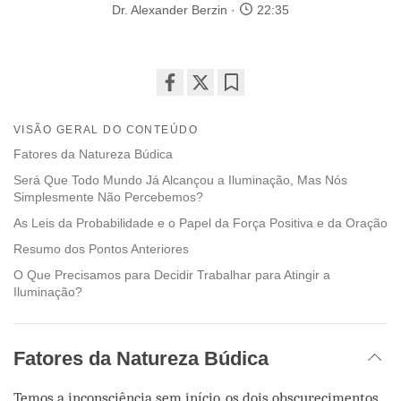
Dr. Alexander Berzin
22:35
Share
Bookmark
on
VISÃO GERAL DO CONTEÚDO
facebook
Fatores da Natureza Búdica
Será Que Todo Mundo Já Alcançou a Iluminação, Mas Nós
Simplesmente Não Percebemos?
As Leis da Probabilidade e o Papel da Força Positiva e da Oração
Resumo dos Pontos Anteriores
O Que Precisamos para Decidir Trabalhar para Atingir a
Iluminação?
Fatores da Natureza Búdica
Temos a inconsciência sem início, os dois obscurecimentos,