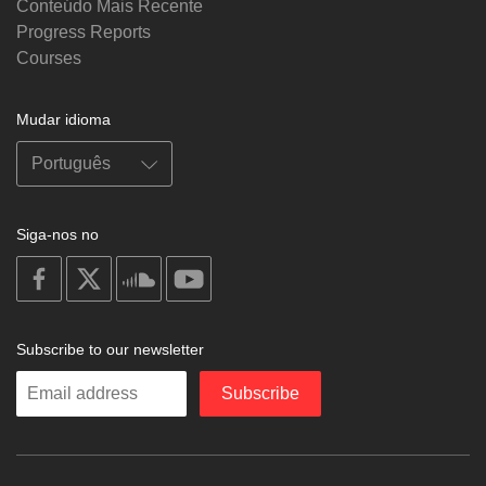
Conteúdo Mais Recente
Progress Reports
Courses
Mudar idioma
Siga-nos no
on
on
on
on
facebook
X
soundcloud
youtube
Subscribe to our newsletter
Enter
Subscribe
your
email