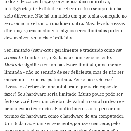
todos - de concentração, consciência discriminativa,
inteligência, etc. É difícil conceber que isso sempre tenha
sido diferente. Não há um início em que tenha começado no
zero ou no nível um ou qualquer outro. Mas, devido a essas
diferenças, ocasionalmente alguns seres limitados podem
desenvolver renúncia e bodichita.
Ser limitado (
sems-can
) geralmente é traduzido como
ser
senciente
. Lembre-se, o Buda não é um ser senciente.
Limitado
significa ter um hardware limitado, uma mente
limitada - não no sentido de ser deficiente, mas de não ser
onisciente - e um corpo limitado. Pense nisso. Se você
tivesse o cérebro de uma minhoca, o que seria capaz de
fazer? Seu hardware seria limitado. Muito pouco pode ser
feito se você tiver um cérebro de galinha como hardware e
nem mesmo tiver mãos. É muito interessante pensar em
termos de hardware, como o hardware de um computador.
Um Buda não é um ser senciente, por isso
senciente
, pelo
menos em inglês, é um pouco enganador. E também não